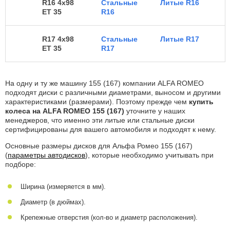
R16 4x98
Стальные
Литые R16
ET 35
R16
R17 4x98
Стальные
Литые R17
ET 35
R17
На одну и ту же машину 155 (167) компании ALFA ROMEO
подходят диски с различными диаметрами, выносом и другими
характеристиками (размерами). Поэтому прежде чем
купить
колеса на ALFA ROMEO 155 (167)
уточните у наших
менеджеров, что именно эти литые или стальные диски
сертифицированы для вашего автомобиля и подходят к нему.
Основные размеры дисков для Альфа Ромео 155 (167)
(
параметры автодисков
), которые необходимо учитывать при
подборе:
Ширина (измеряется в мм).
Диаметр (в дюймах).
Крепежные отверстия (кол-во и диаметр расположения).