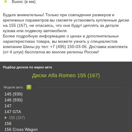
Вынос (в мм).
Будьте внимательны! Только при совпадении размеров и
крепежных параметров вы сможете установить купленные диски
на 155 (167), не опасаясь, что они будут цеплять за детали
кузова или подвеску автомобиля.
Более подробную информацию о ценах и дополнительных
характеристиках товара, вы можете узнать у специалистов
компании Шины.ру
тел: +7 (495) 150-03-06
. Доставка комплекта
(от 4 штук) бесплатна во многие регионы России!
Подбор дисков по марке авто
Диски Alfa Romeo 155 (167)
Модели авто:
145 (930)
146 (930)
147
147 GTA
155 (167)
156
156 Cross Wagon