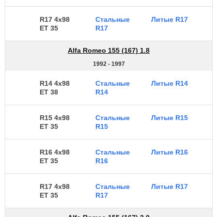
R17 4x98
Стальные
Литые R17
ET 35
R17
Alfa Romeo 155 (167) 1.8
1992 - 1997
R14 4x98
Стальные
Литые R14
ET 38
R14
R15 4x98
Стальные
Литые R15
ET 35
R15
R16 4x98
Стальные
Литые R16
ET 35
R16
R17 4x98
Стальные
Литые R17
ET 35
R17