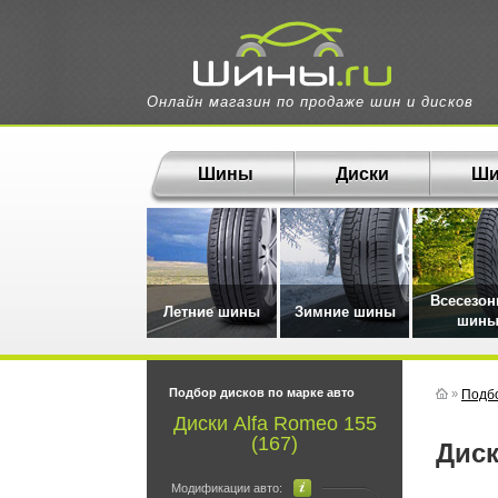
Онлайн магазин по продаже шин и дисков
Шины
Диски
Ши
Всесезо
Летние шины
Зимние шины
шин
Подбор дисков по марке авто
»
Подбо
Диски Alfa Romeo 155
(167)
Дис
Модификации авто: