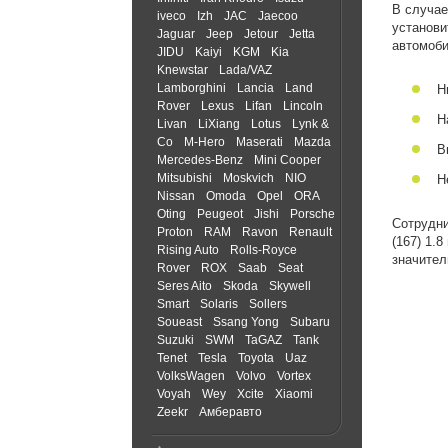
В случае
iveco
Izh
JAC
Jaecoo
установи
Jaguar
Jeep
Jetour
Jetta
автомоби
JIDU
Kaiyi
KGM
Kia
Knewstar
Lada/VAZ
Lamborghini
Lancia
Land
Н
Rover
Lexus
Lifan
Lincoln
Н
Livan
LiXiang
Lotus
Lynk &
Co
M-Hero
Maserati
Mazda
В
Mercedes-Benz
Mini Cooper
Mitsubishi
Moskvich
NIO
Н
Nissan
Omoda
Opel
ORA
Oting
Peugeot
Jishi
Porsche
Сотрудни
Proton
RAM
Ravon
Renault
(167) 1.
Rising Auto
Rolls-Royce
значител
Rover
ROX
Saab
Seat
Seres Aito
Skoda
Skywell
Smart
Solaris
Sollers
Soueast
Ssang Yong
Subaru
Suzuki
SWM
TaGAZ
Tank
Tenet
Tesla
Toyota
Uaz
VolksWagen
Volvo
Vortex
Voyah
Wey
Xcite
Xiaomi
Zeekr
Амберавто