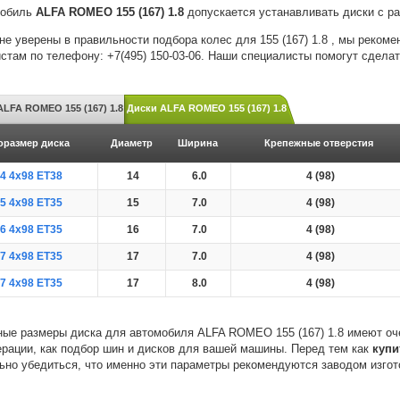
мобиль
ALFA ROMEO 155 (167) 1.8
допускается устанавливать диски с р
не уверены в правильности подбора колес для 155 (167) 1.8 , мы реком
стам по телефону: +7(495) 150-03-06. Наши специалисты помогут сдела
LFA ROMEO 155 (167) 1.8
Диски ALFA ROMEO 155 (167) 1.8
оразмер диска
Диаметр
Ширина
Крепежные отверстия
4 4x98 ET38
14
6.0
4 (98)
5 4x98 ET35
15
7.0
4 (98)
6 4x98 ET35
16
7.0
4 (98)
7 4x98 ET35
17
7.0
4 (98)
7 4x98 ET35
17
8.0
4 (98)
ые размеры диска для автомобиля ALFA ROMEO 155 (167) 1.8 имеют оч
ерации, как подбор шин и дисков для вашей машины. Перед тем как
купи
ьно убедиться, что именно эти параметры рекомендуются заводом изго