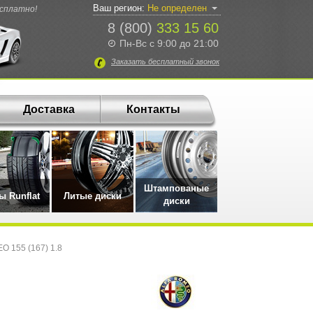
Ваш регион:
Не определен
есплатно!
8 (800)
333 15 60
Пн-Вс с 9:00 до 21:00
Заказать
бесплатный
звонок
Доставка
Контакты
Штампованые
 Runflat
Литые диски
диски
O 155 (167) 1.8