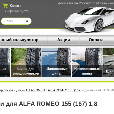
Доставка по России!
По Москве – б
Корзина
В корзине пусто.
нный калькулятор
Акции
Оплата
нные
Шины для
Шипованные
Нешипованные
Шины
ы
внедорожников
шины
шины
р дисков
»
Диски ALFA ROMEO
»
ALFA ROMEO 155 (167)
»
Диски на ALFA ROME
ки для ALFA ROMEO 155 (167) 1.8