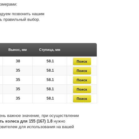
азмерами:
ендуем позвонить нашим
ть правильный выбор.
Вынос, мм
Ступица, мм
38
58.1
35
58.1
35
58.1
35
58.1
35
58.1
ень важное значение, при осуществлении
ть колеса для 155 (167) 1.8
нужно
товителем для использования на вашей