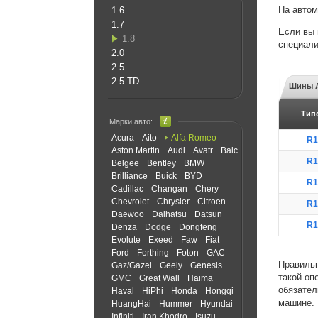
На авто
1.6
1.7
Если вы 
1.8
специали
2.0
2.5
2.5 TD
Шины A
Тип
Марки авто:
Acura
Aito
Alfa Romeo
R1
Aston Martin
Audi
Avatr
Baic
R1
Belgee
Bentley
BMW
Brilliance
Buick
BYD
R1
Cadillac
Changan
Chery
Chevrolet
Chrysler
Citroen
R1
Daewoo
Daihatsu
Datsun
R1
Denza
Dodge
Dongfeng
Evolute
Exeed
Faw
Fiat
Ford
Forthing
Foton
GAC
Правильн
Gaz/Gazel
Geely
Genesis
такой оп
GMC
Great Wall
Haima
обязател
Haval
HiPhi
Honda
Hongqi
машине.
HuangHai
Hummer
Hyundai
Infiniti
Iran Khodro
Isuzu