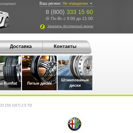
Ваш регион:
Не определен
есплатно!
8 (800)
333 15 60
Пн-Вс с 9:00 до 21:00
Заказать
бесплатный
звонок
Доставка
Контакты
Штампованые
 Runflat
Литые диски
диски
O 155 (167) 2.5 TD