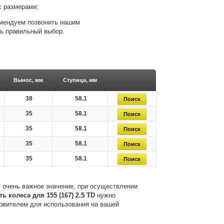
с размерами:
комендуем позвонить нашим
ть правильный выбор.
Вынос, мм
Ступица, мм
38
58.1
35
58.1
35
58.1
35
58.1
35
58.1
 очень важное значение, при осуществлении
ть колеса для 155 (167) 2.5 TD
нужно
товителем для использования на вашей