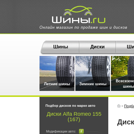
Онлайн магазин по продаже шин и дисков
Шины
Диски
Ши
Всесезо
Летние шины
Зимние шины
шин
Подбор дисков по марке авто
»
Подбо
Диски Alfa Romeo 155
(167)
Дис
Модификации авто: