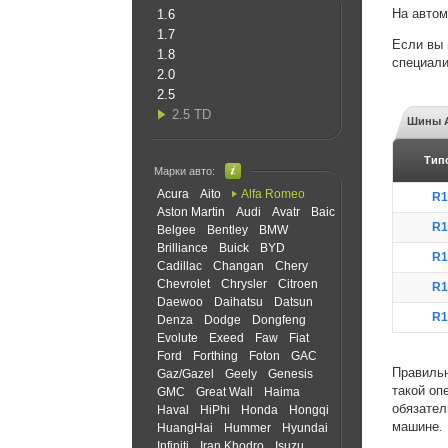
На авто
1.6
1.7
Если вы 
1.8
специали
2.0
2.5
2.5 TD
Шины A
Тип
Марки авто:
Acura
Aito
Alfa Romeo
R1
Aston Martin
Audi
Avatr
Baic
R1
Belgee
Bentley
BMW
Brilliance
Buick
BYD
R1
Cadillac
Changan
Chery
Chevrolet
Chrysler
Citroen
R1
Daewoo
Daihatsu
Datsun
R1
Denza
Dodge
Dongfeng
Evolute
Exeed
Faw
Fiat
Ford
Forthing
Foton
GAC
Правильн
Gaz/Gazel
Geely
Genesis
такой оп
GMC
Great Wall
Haima
обязател
Haval
HiPhi
Honda
Hongqi
машине.
HuangHai
Hummer
Hyundai
Infiniti
Iran Khodro
Isuzu