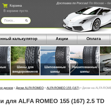
Доставка по России!
По Москве – б
Корзина
В корзине пусто.
нный калькулятор
Акции
Оплата
нные
Шины для
Шипованные
Нешипованные
Шины
ы
внедорожников
шины
шины
р дисков
»
Диски ALFA ROMEO
»
ALFA ROMEO 155 (167)
»
Диски на ALFA ROME
ки для ALFA ROMEO 155 (167) 2.5 TD