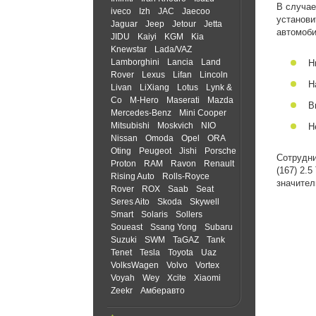
В случае
iveco
Izh
JAC
Jaecoo
установи
Jaguar
Jeep
Jetour
Jetta
автомоби
JIDU
Kaiyi
KGM
Kia
Knewstar
Lada/VAZ
Lamborghini
Lancia
Land
Н
Rover
Lexus
Lifan
Lincoln
Н
Livan
LiXiang
Lotus
Lynk &
Co
M-Hero
Maserati
Mazda
В
Mercedes-Benz
Mini Cooper
Mitsubishi
Moskvich
NIO
Н
Nissan
Omoda
Opel
ORA
Oting
Peugeot
Jishi
Porsche
Сотрудни
Proton
RAM
Ravon
Renault
(167) 2.
Rising Auto
Rolls-Royce
значител
Rover
ROX
Saab
Seat
Seres Aito
Skoda
Skywell
Smart
Solaris
Sollers
Soueast
Ssang Yong
Subaru
Suzuki
SWM
TaGAZ
Tank
Tenet
Tesla
Toyota
Uaz
VolksWagen
Volvo
Vortex
Voyah
Wey
Xcite
Xiaomi
Zeekr
Амберавто