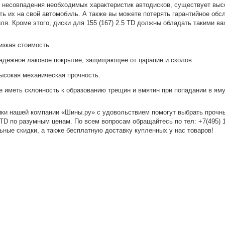
 несовпадения необходимых характеристик автодисков, существует высо
ть их на свой автомобиль. А также вы можете потерять гарантийное об
ля. Кроме этого, диски для 155 (167) 2.5 TD должны обладать такими в
изкая стоимость.
адежное лаковое покрытие, защищающее от царапин и сколов.
ысокая механическая прочность.
е иметь склонность к образованию трещин и вмятин при попадании в яму
ки нашей компании «Шины.ру» с удовольствием помогут выбрать прочн
5 TD по разумным ценам. По всем вопросам обращайтесь по
тел: +7(495) 
ьные скидки, а также бесплатную доставку купленных у нас товаров!