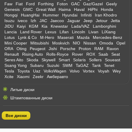
Faw
Fiat
Ford
Forthing
Foton
GAC
Gaz/Gazel
Geely
Genesis
GMC
Great Wall
Haima
Haval
HiPhi
Honda
Hongqi
HuangHai
Hummer
Hyundai
Infiniti
Iran Khodro
Isuzu
iveco
Izh
JAC
Jaecoo
Jaguar
Jeep
Jetour
Jetta
JIDU
Kaiyi
KGM
Kia
Knewstar
Lada/VAZ
Lamborghini
Lancia
Land Rover
Lexus
Lifan
Lincoln
Livan
LiXiang
Lotus
Lynk & Co
M-Hero
Maserati
Mazda
Mercedes-Benz
Mini Cooper
Mitsubishi
Moskvich
NIO
Nissan
Omoda
Opel
ORA
Oting
Peugeot
Jishi
Porsche
Proton
RAM
Ravon
Renault
Rising Auto
Rolls-Royce
Rover
ROX
Saab
Seat
Seres Aito
Skoda
Skywell
Smart
Solaris
Sollers
Soueast
Ssang Yong
Subaru
Suzuki
SWM
TaGAZ
Tank
Tenet
Tesla
Toyota
Uaz
VolksWagen
Volvo
Vortex
Voyah
Wey
Xcite
Xiaomi
Zeekr
Амберавто
Литые диски
Штампованные диски
Все диски