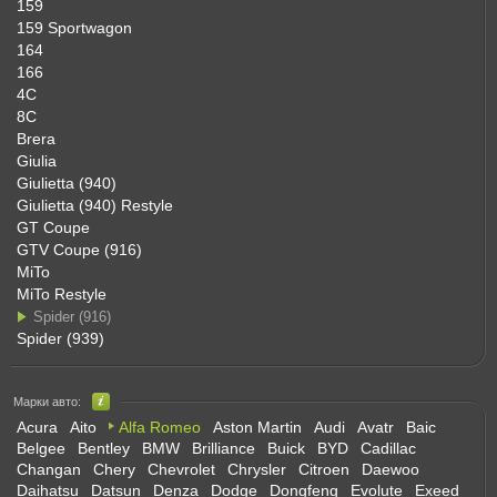
159
159 Sportwagon
164
166
4C
8C
Brera
Giulia
Giulietta (940)
Giulietta (940) Restyle
GT Coupe
GTV Coupe (916)
MiTo
MiTo Restyle
Spider (916)
Spider (939)
Марки авто:
Acura
Aito
Alfa Romeo
Aston Martin
Audi
Avatr
Baic
Belgee
Bentley
BMW
Brilliance
Buick
BYD
Cadillac
Changan
Chery
Chevrolet
Chrysler
Citroen
Daewoo
Daihatsu
Datsun
Denza
Dodge
Dongfeng
Evolute
Exeed