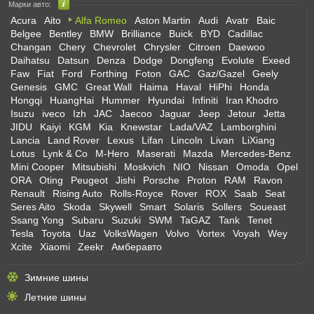
Марки авто:
Acura
Aito
Alfa Romeo
Aston Martin
Audi
Avatr
Baic
Belgee
Bentley
BMW
Brilliance
Buick
BYD
Cadillac
Changan
Chery
Chevrolet
Chrysler
Citroen
Daewoo
Daihatsu
Datsun
Denza
Dodge
Dongfeng
Evolute
Exeed
Faw
Fiat
Ford
Forthing
Foton
GAC
Gaz/Gazel
Geely
Genesis
GMC
Great Wall
Haima
Haval
HiPhi
Honda
Hongqi
HuangHai
Hummer
Hyundai
Infiniti
Iran Khodro
Isuzu
iveco
Izh
JAC
Jaecoo
Jaguar
Jeep
Jetour
Jetta
JIDU
Kaiyi
KGM
Kia
Knewstar
Lada/VAZ
Lamborghini
Lancia
Land Rover
Lexus
Lifan
Lincoln
Livan
LiXiang
Lotus
Lynk & Co
M-Hero
Maserati
Mazda
Mercedes-Benz
Mini Cooper
Mitsubishi
Moskvich
NIO
Nissan
Omoda
Opel
ORA
Oting
Peugeot
Jishi
Porsche
Proton
RAM
Ravon
Renault
Rising Auto
Rolls-Royce
Rover
ROX
Saab
Seat
Seres Aito
Skoda
Skywell
Smart
Solaris
Sollers
Soueast
Ssang Yong
Subaru
Suzuki
SWM
TaGAZ
Tank
Tenet
Tesla
Toyota
Uaz
VolksWagen
Volvo
Vortex
Voyah
Wey
Xcite
Xiaomi
Zeekr
Амберавто
Зимние шины
Летние шины