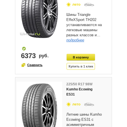
лето
Шины Triangle
EffeXSport TH202
устанавливаются на
легковые машины
разных классов и…
подробнее
6373
225/50 R17 98W
Kumho Ecowing
ES31
лето
Летние шины Kumho
Ecowing ES31 с
асимметричным