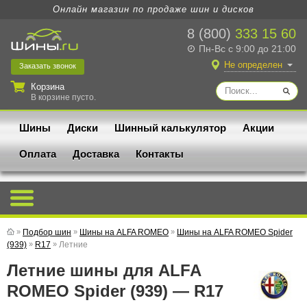
Онлайн магазин по продаже шин и дисков
8 (800)
333 15 60
Пн-Вс с 9:00 до 21:00
Не определен
Заказать
звонок
Корзина
В корзине пусто.
Шины
Диски
Шинный калькулятор
Акции
Оплата
Доставка
Контакты
»
Подбор шин
»
Шины на ALFA ROMEO
»
Шины на ALFA ROMEO Spider
(939)
»
R17
»
Летние
Летние шины для ALFA
ROMEO Spider (939) — R17