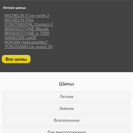
Летние шины:
MICHELIN X ice north 2
MICHELIN Pilot
CONTINENTAL Contact-2
BRIDGESTONE Blizzak
BRIDGESTONE ic 7000
HANKOOK w409
NOKIAN Hakkapeliitta7
YOKOHAMA ice guard 30
Все шины
Шины
Летние
Зимние
Всесезонные
Для внедорожников