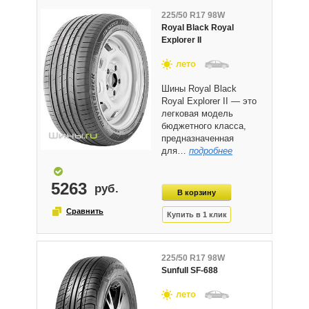
225/50 R17 98W
Royal Black Royal
Explorer II
лето
Шины Royal Black
Royal Explorer II — это
легковая модель
бюджетного класса,
предназначенная
для…
подробнее
5263
225/50 R17 98W
Sunfull SF-688
лето