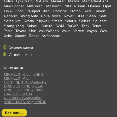
Lotus
Lynk & Co
M-Hero
Maserati
Mazda
Mercedes-Benz
Mini Cooper
Mitsubishi
Moskvich
NIO
Nissan
Omoda
Opel
ORA
Oting
Peugeot
Jishi
Porsche
Proton
RAM
Ravon
Renault
Rising Auto
Rolls-Royce
Rover
ROX
Saab
Seat
Seres Aito
Skoda
Skywell
Smart
Solaris
Sollers
Soueast
Ssang Yong
Subaru
Suzuki
SWM
TaGAZ
Tank
Tenet
Tesla
Toyota
Uaz
VolksWagen
Volvo
Vortex
Voyah
Wey
Xcite
Xiaomi
Zeekr
Амберавто
Зимние шины
Летние шины
Летние шины:
MICHELIN X ice north 2
MICHELIN Pilot
CONTINENTAL Contact-2
BRIDGESTONE Blizzak
BRIDGESTONE ic 7000
HANKOOK w409
NOKIAN Hakkapeliitta7
YOKOHAMA ice guard 30
Все шины