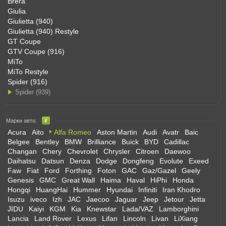
Brera
Giulia
Giulietta (940)
Giulietta (940) Restyle
GT Coupe
GTV Coupe (916)
MiTo
MiTo Restyle
Spider (916)
Spider (939)
Марки авто:
Acura
Aito
Alfa Romeo
Aston Martin
Audi
Avatr
Baic
Belgee
Bentley
BMW
Brilliance
Buick
BYD
Cadillac
Changan
Chery
Chevrolet
Chrysler
Citroen
Daewoo
Daihatsu
Datsun
Denza
Dodge
Dongfeng
Evolute
Exeed
Faw
Fiat
Ford
Forthing
Foton
GAC
Gaz/Gazel
Geely
Genesis
GMC
Great Wall
Haima
Haval
HiPhi
Honda
Hongqi
HuangHai
Hummer
Hyundai
Infiniti
Iran Khodro
Isuzu
iveco
Izh
JAC
Jaecoo
Jaguar
Jeep
Jetour
Jetta
JIDU
Kaiyi
KGM
Kia
Knewstar
Lada/VAZ
Lamborghini
Lancia
Land Rover
Lexus
Lifan
Lincoln
Livan
LiXiang