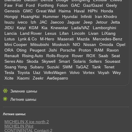
Faw
Fiat
Ford
Forthing
Foton
GAC
Gaz/Gazel
Geely
Genesis
GMC
Great Wall
Haima
Haval
HiPhi
Honda
Hongqi
HuangHai
Hummer
Hyundai
Infiniti
Iran Khodro
Isuzu
iveco
Izh
JAC
Jaecoo
Jaguar
Jeep
Jetour
Jetta
JIDU
Kaiyi
KGM
Kia
Knewstar
Lada/VAZ
Lamborghini
Lancia
Land Rover
Lexus
Lifan
Lincoln
Livan
LiXiang
Lotus
Lynk & Co
M-Hero
Maserati
Mazda
Mercedes-Benz
Mini Cooper
Mitsubishi
Moskvich
NIO
Nissan
Omoda
Opel
ORA
Oting
Peugeot
Jishi
Porsche
Proton
RAM
Ravon
Renault
Rising Auto
Rolls-Royce
Rover
ROX
Saab
Seat
Seres Aito
Skoda
Skywell
Smart
Solaris
Sollers
Soueast
Ssang Yong
Subaru
Suzuki
SWM
TaGAZ
Tank
Tenet
Tesla
Toyota
Uaz
VolksWagen
Volvo
Vortex
Voyah
Wey
Xcite
Xiaomi
Zeekr
Амберавто
Зимние шины
Летние шины
Летние шины:
MICHELIN X ice north 2
MICHELIN Pilot
CONTINENTAL Contact-2