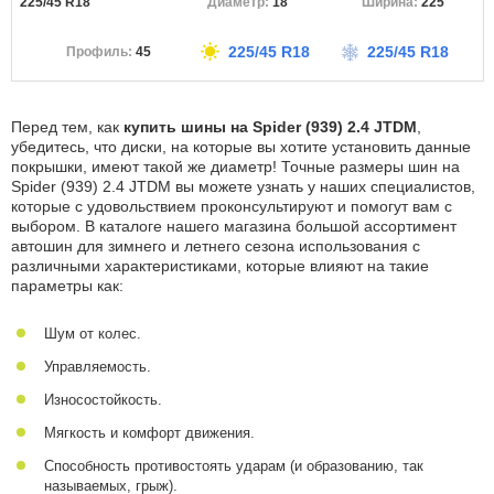
225/45 R18
18
225
225/45 R18
225/45 R18
45
Перед тем, как
купить шины на Spider (939) 2.4 JTDM
,
убедитесь, что диски, на которые вы хотите установить данные
покрышки, имеют такой же диаметр! Точные размеры шин на
Spider (939) 2.4 JTDM вы можете узнать у наших специалистов,
которые с удовольствием проконсультируют и помогут вам с
выбором. В каталоге нашего магазина большой ассортимент
автошин для зимнего и летнего сезона использования с
различными характеристиками, которые влияют на такие
параметры как:
Шум от колес.
Управляемость.
Износостойкость.
Мягкость и комфорт движения.
Способность противостоять ударам (и образованию, так
называемых, грыж).