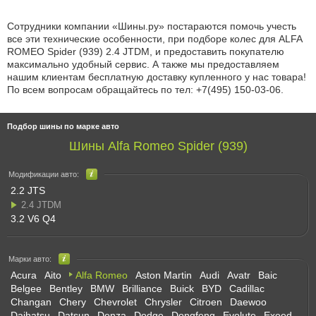
Сотрудники компании «Шины.ру» постараются помочь учесть
все эти технические особенности, при подборе колес для ALFA
ROMEO Spider (939) 2.4 JTDM, и предоставить покупателю
максимально удобный сервис. А также мы предоставляем
нашим клиентам бесплатную доставку купленного у нас товара!
По всем вопросам обращайтесь по
тел: +7(495) 150-03-06
.
Подбор шины по марке авто
Шины Alfa Romeo Spider (939)
Модификации авто:
2.2 JTS
2.4 JTDM
3.2 V6 Q4
Марки авто:
Acura
Aito
Alfa Romeo
Aston Martin
Audi
Avatr
Baic
Belgee
Bentley
BMW
Brilliance
Buick
BYD
Cadillac
Changan
Chery
Chevrolet
Chrysler
Citroen
Daewoo
Daihatsu
Datsun
Denza
Dodge
Dongfeng
Evolute
Exeed