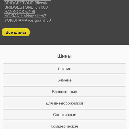
BRIDGESTONE Blizzak
BRIDGESTONE ic 7000
HANKOOK w409
NOKIAN Hakkapeliitta7
YOKOHAMA ice guard 30
Все шины
Шины
Летние
Зимние
Всесезонные
Для внедорожников
Спортивные
Коммерческие