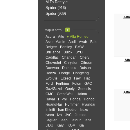
MiTo Restyle
Spider (916)
Spider (939)
Alf
Марки авто:
Acura
Aito
Alfa Romeo
Aston Martin
Audi
Avatr
Baic
Belgee
Bentley
BMW
Brilliance
Buick
BYD
Cadillac
Changan
Chery
Alf
Chevrolet
Chrysler
Citroen
Daewoo
Daihatsu
Datsun
Denza
Dodge
Dongfeng
Evolute
Exeed
Faw
Fiat
Ford
Forthing
Foton
GAC
Gaz/Gazel
Geely
Genesis
Alf
GMC
Great Wall
Haima
Haval
HiPhi
Honda
Hongqi
HuangHai
Hummer
Hyundai
Infiniti
Iran Khodro
Isuzu
iveco
Izh
JAC
Jaecoo
Jaguar
Jeep
Jetour
Jetta
JIDU
Kaiyi
KGM
Kia