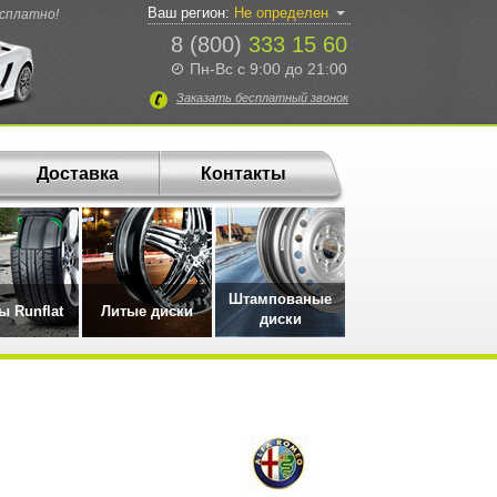
Ваш регион:
Не определен
есплатно!
8 (800)
333 15 60
Пн-Вс с 9:00 до 21:00
Заказать
бесплатный
звонок
Доставка
Контакты
Штампованые
 Runflat
Литые диски
диски