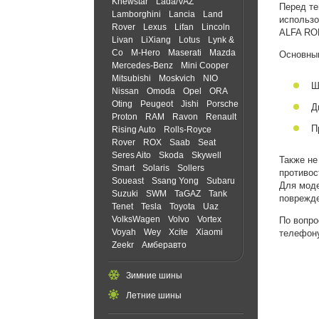
Knewstar
Lada/VAZ
Перед те
Lamborghini
Lancia
Land
использо
Rover
Lexus
Lifan
Lincoln
ALFA ROM
Livan
LiXiang
Lotus
Lynk &
Co
M-Hero
Maserati
Mazda
Основн
Mercedes-Benz
Mini Cooper
Mitsubishi
Moskvich
NIO
Ш
Nissan
Omoda
Opel
ORA
Oting
Peugeot
Jishi
Porsche
Д
Proton
RAM
Ravon
Renault
П
Rising Auto
Rolls-Royce
Rover
ROX
Saab
Seat
Seres Aito
Skoda
Skywell
Также не
Smart
Solaris
Sollers
противо
Soueast
Ssang Yong
Subaru
Для моде
Suzuki
SWM
TaGAZ
Tank
поврежде
Tenet
Tesla
Toyota
Uaz
VolksWagen
Volvo
Vortex
По вопро
Voyah
Wey
Xcite
Xiaomi
телефону
Zeekr
Амберавто
Зимние шины
Летние шины