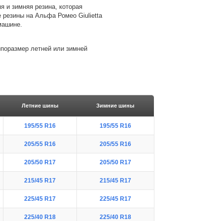
я и зимняя резина, которая
резины на Альфа Ромео Giulietta
машине.
типоразмер летней или зимней
Летние шины
Зимние шины
195/55 R16
195/55 R16
205/55 R16
205/55 R16
205/50 R17
205/50 R17
215/45 R17
215/45 R17
225/45 R17
225/45 R17
225/40 R18
225/40 R18