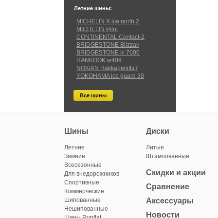
Летние шины:
MICHELIN X ice north 2
MICHELIN Pilot
CONTINENTAL Contact-2
BRIDGESTONE Blizzak
BRIDGESTONE ic 7000
HANKOOK w409
NOKIAN Hakkapeliitta7
YOKOHAMA ice guard 30
Все шины
Шины
Диски
Летние
Литые
Зимние
Штампованные
Всесезонные
Скидки и акции
Для внедорожников
Спортивные
Сравнение
Коммерческие
Шипованные
Аксессуары
Нешипованные
Новости
Шины Runflat