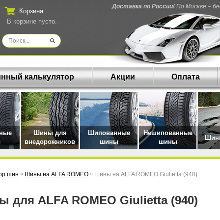
Доставка по России!
По Москве – б
Корзина
В корзине пусто.
нный калькулятор
Акции
Оплата
нные
Шины для
Шипованные
Нешипованные
Шины
ы
внедорожников
шины
шины
ор шин
»
Шины на ALFA ROMEO
»
Шины на ALFA ROMEO Giulietta (940)
ны для ALFA ROMEO Giulietta (940)