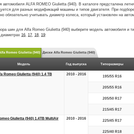
 автомобиля ALFA ROMEO Giulietta (940). В каталоге предсталена летня
уется для разных модификаций машины и типов двигателя. При подборе 
жно обязательно учитывать диаметр колеса, который установлен на авто
ора шин для Alfa Romeo Giulietta (940) выберите модель автомобиля и 
в диаметрах
16
,
17
,
18
,
19
:
fa Romeo Giulietta (940)
Диски Alfa Romeo Giulietta (940)
Модель
Год выпуска
Типоразмеры
fa Romeo Giulietta (940) 1.4 TB
2010 - 2016
195/55 R16
205/55 R16
205/50 R17
215/45 R17
omeo Giulietta (940) 1.4TB MultiAir
2010 - 2016
225/45 R17
225/40 R18