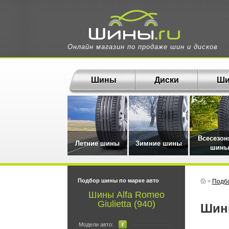
Онлайн магазин по продаже шин и дисков
Шины
Диски
Ши
Всесезо
Летние шины
Зимние шины
шин
Подбор шины по марке авто
»
Подб
Шины Alfa Romeo
Giulietta (940)
Ши
Модели авто: