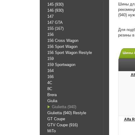
Шины для
145 (930)
рекоменд
146 (930)
(940) ну
147
147 GTA
155 (167)
Для подб
156
резины 
156 Cross Wagon
156 Sport Wagon
156 Sport Wagon Restyle
Шины Al
159
159 Sportwagon
164
Al
166
4C
8C
Brera
Giulia
Giulietta (940)
Giulietta (940) Restyle
GT Coupe
Alfa R
GTV Coupe (916)
MiTo