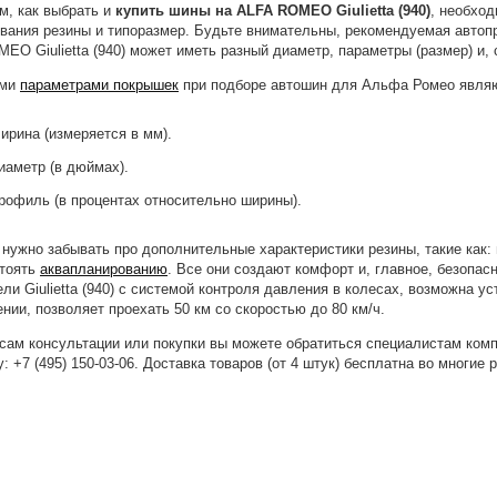
м, как выбрать и
купить шины на ALFA ROMEO Giulietta (940)
, необхо
вания резины и типоразмер. Будьте внимательны, рекомендуемая автоп
EO Giulietta (940) может иметь разный диаметр, параметры (размер) и, 
ыми
параметрами покрышек
при подборе автошин для Альфа Ромео явля
ирина (измеряется в мм).
иаметр (в дюймах).
рофиль (в процентах относительно ширины).
 нужно забывать про дополнительные характеристики резины, такие как:
стоять
аквапланированию
. Все они создают комфорт и, главное, безопас
ли Giulietta (940) с системой контроля давления в колесах, возможна у
нии, позволяет проехать 50 км со скоростью до 80 км/ч.
сам консультации или покупки вы можете обратиться специалистам ком
: +7 (495) 150-03-06
. Доставка товаров (от 4 штук) бесплатна во многие 