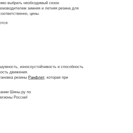
димо выбрать необходимый сезон
роизводителем зимняя и летняя резина для
соответственно, цены.
ются:
 шумность, износоустойчивость и способность
ность движения.
становка резины
Ранфлет
, которая при
пании Шины.ру по
регионы России!