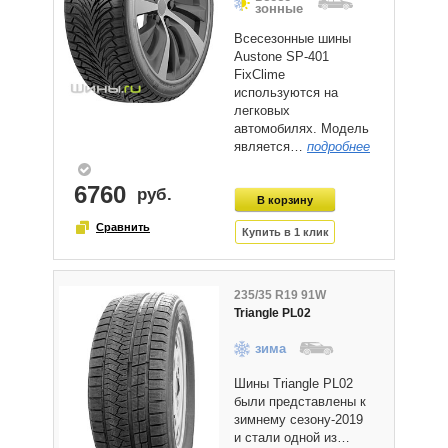
зонные
Всесезонные шины
Austone SP-401
FixClime
используются на
легковых
автомобилях. Модель
является…
подробнее
6760
235/35 R19 91W
Triangle PL02
зима
Шины Triangle PL02
были представлены к
зимнему сезону-2019
и стали одной из…