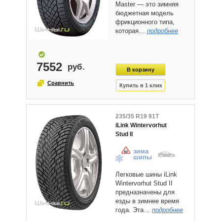
Master — это зимняя
бюджетная модель
фрикционного типа,
которая…
подробнее
7552
235/35 R19 91T
iLink Wintervorhut
Stud II
зима
шипы
Легковые шины iLink
Wintervorhut Stud II
предназначены для
езды в зимнее время
года. Эта…
подробнее