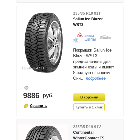
235/35 R19 91T
Sailun Ice Blazer
WST3
зима
шипы
Покрышки Sailun Ice
Blazer WST3
предназначены для
зимней езды и имеют
8-рядную ошиповку.
Они…
подробнее
9886
235/35 R19 91V
Continental
WinterContact TS