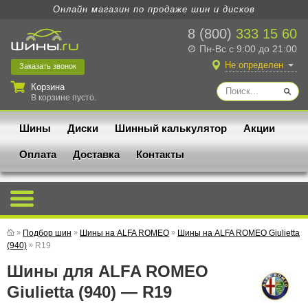
Онлайн магазин по продаже шин и дисков
8 (800)
333 15 60
Пн-Вс с 9:00 до 21:00
Не определен
Заказать
звонок
Корзина
В корзине пусто.
Шины
Диски
Шинный калькулятор
Акции
Оплата
Доставка
Контакты
»
Подбор шин
»
Шины на ALFA ROMEO
»
Шины на ALFA ROMEO Giulietta
(940)
»
R19
Шины для ALFA ROMEO
Giulietta (940) — R19