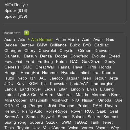
MiTo Restyle
Spider (916)
Spider (939)
Марки авто:
Acura
Aito
Alfa Romeo
Aston Martin
Audi
Avatr
Baic
Belgee
Bentley
BMW
Brilliance
Buick
BYD
Cadillac
Changan
Chery
Chevrolet
Chrysler
Citroen
Daewoo
Daihatsu
Datsun
Denza
Dodge
Dongfeng
Evolute
Exeed
Faw
Fiat
Ford
Forthing
Foton
GAC
Gaz/Gazel
Geely
Genesis
GMC
Great Wall
Haima
Haval
HiPhi
Honda
Hongqi
HuangHai
Hummer
Hyundai
Infiniti
Iran Khodro
Isuzu
iveco
Izh
JAC
Jaecoo
Jaguar
Jeep
Jetour
Jetta
JIDU
Kaiyi
KGM
Kia
Knewstar
Lada/VAZ
Lamborghini
Lancia
Land Rover
Lexus
Lifan
Lincoln
Livan
LiXiang
Lotus
Lynk & Co
M-Hero
Maserati
Mazda
Mercedes-Benz
Mini Cooper
Mitsubishi
Moskvich
NIO
Nissan
Omoda
Opel
ORA
Oting
Peugeot
Jishi
Porsche
Proton
RAM
Ravon
Renault
Rising Auto
Rolls-Royce
Rover
ROX
Saab
Seat
Seres Aito
Skoda
Skywell
Smart
Solaris
Sollers
Soueast
Ssang Yong
Subaru
Suzuki
SWM
TaGAZ
Tank
Tenet
Tesla
Toyota
Uaz
VolksWagen
Volvo
Vortex
Voyah
Wey