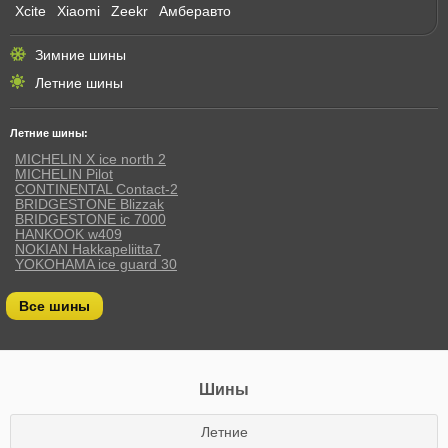
Xcite
Xiaomi
Zeekr
Амберавто
Зимние шины
Летние шины
Летние шины:
MICHELIN X ice north 2
MICHELIN Pilot
CONTINENTAL Contact-2
BRIDGESTONE Blizzak
BRIDGESTONE ic 7000
HANKOOK w409
NOKIAN Hakkapeliitta7
YOKOHAMA ice guard 30
Все шины
Шины
Летние