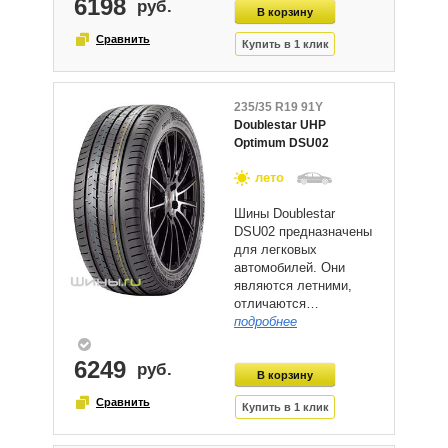
6198
235/35 R19 91Y
Doublestar UHP
Optimum DSU02
лето
Шины Doublestar
DSU02 предназначены
для легковых
автомобилей. Они
являются летними,
отличаются…
подробнее
6249