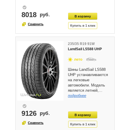
8018
235/35 R19 91W
LandSail LS588 UHP
лето
Шины LandSail LS588
UHP устанавливаются
на легковые
автомобили. Модель
является летней,…
подробнее
9126