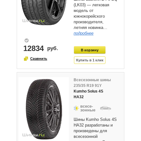
(LK03) — легковая
модель от
южнокорейского
производителя,
летняя новинка…
подробнее
12834
Всесезонные шины
235/35 R19 91Y
Kumho Solus 4S
HA32
всесе-
зонные
Шины Kumho Solus 4S
HA32 разработаны и
произведены для
всесезонной