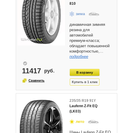
810
зима
динамичная зимняя
резина для
автомобилей
премиум-класса;
обладает повышенной
комфортностью,…
подробнее
11417
235/35 R19 91Y
Laufenn Z-Fit EQ
(LK03)
лето
Шины Laufenn Z-Fit EQ