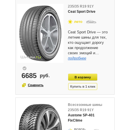
235/35 R19 91Y
Ceat Sport Drive
лето
Ceat Sport Drive — это
летние шины для тех,
кто ощущает дорогу
как продолжение
своих эмоций и…
подробнее
6685
Всесезонные шины
235/35 R19 91Y
Austone SP-401
FixClime
всесе-