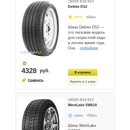
195/55 R16 91V
Delinte DS2
лето
Шины Delinte DS2 —
это легковая модель
для скоростной езды
в летнее время года.
Она…
подробнее
4328
195/55 R16 91V
WestLake SW618
зима
Шины WestLake