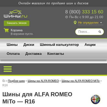
Онлайн магазин по продаже шин и дисков
8 (800)
333 15 60
Пн-Вс с 9:00 до 21:00
Не определен
Заказать
звонок
Корзина
В корзине пусто.
Шины
Диски
Шинный калькулятор
Акции
Оплата
Доставка
Контакты
»
Подбор шин
»
Шины на ALFA ROMEO
»
Шины на ALFA ROMEO MiTo
»
R16
Шины для ALFA ROMEO
MiTo — R16