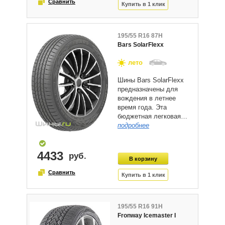
195/55 R16 87H
Bars SolarFlexx
лето
Шины Bars SolarFlexx
предназначены для
вождения в летнее
время года. Эта
бюджетная легковая…
подробнее
4433
195/55 R16 91H
Fronway Icemaster I