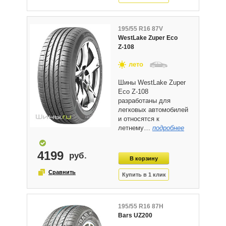
195/55 R16 87V
WestLake Zuper Eco
Z-108
лето
Шины WestLake Zuper
Eco Z-108
разработаны для
легковых автомобилей
и относятся к
летнему…
подробнее
4199
195/55 R16 87H
Bars UZ200