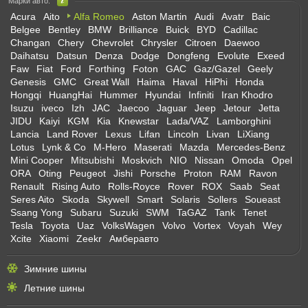
Марки авто:
Acura
Aito
Alfa Romeo
Aston Martin
Audi
Avatr
Baic
Belgee
Bentley
BMW
Brilliance
Buick
BYD
Cadillac
Changan
Chery
Chevrolet
Chrysler
Citroen
Daewoo
Daihatsu
Datsun
Denza
Dodge
Dongfeng
Evolute
Exeed
Faw
Fiat
Ford
Forthing
Foton
GAC
Gaz/Gazel
Geely
Genesis
GMC
Great Wall
Haima
Haval
HiPhi
Honda
Hongqi
HuangHai
Hummer
Hyundai
Infiniti
Iran Khodro
Isuzu
iveco
Izh
JAC
Jaecoo
Jaguar
Jeep
Jetour
Jetta
JIDU
Kaiyi
KGM
Kia
Knewstar
Lada/VAZ
Lamborghini
Lancia
Land Rover
Lexus
Lifan
Lincoln
Livan
LiXiang
Lotus
Lynk & Co
M-Hero
Maserati
Mazda
Mercedes-Benz
Mini Cooper
Mitsubishi
Moskvich
NIO
Nissan
Omoda
Opel
ORA
Oting
Peugeot
Jishi
Porsche
Proton
RAM
Ravon
Renault
Rising Auto
Rolls-Royce
Rover
ROX
Saab
Seat
Seres Aito
Skoda
Skywell
Smart
Solaris
Sollers
Soueast
Ssang Yong
Subaru
Suzuki
SWM
TaGAZ
Tank
Tenet
Tesla
Toyota
Uaz
VolksWagen
Volvo
Vortex
Voyah
Wey
Xcite
Xiaomi
Zeekr
Амберавто
Зимние шины
Летние шины