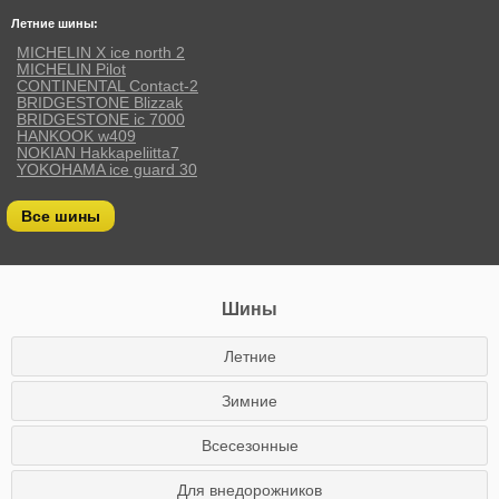
Летние шины:
MICHELIN X ice north 2
MICHELIN Pilot
CONTINENTAL Contact-2
BRIDGESTONE Blizzak
BRIDGESTONE ic 7000
HANKOOK w409
NOKIAN Hakkapeliitta7
YOKOHAMA ice guard 30
Все шины
Шины
Летние
Зимние
Всесезонные
Для внедорожников