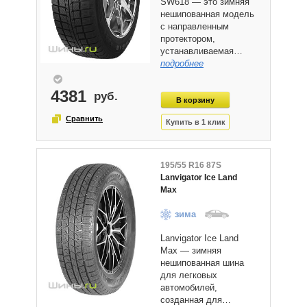
SW618 — это зимняя
нешипованная модель
с направленным
протектором,
устанавливаемая…
подробнее
4381
195/55 R16 87S
Lanvigator Ice Land
Max
зима
Lanvigator Ice Land
Max — зимняя
нешипованная шина
для легковых
автомобилей,
созданная для…