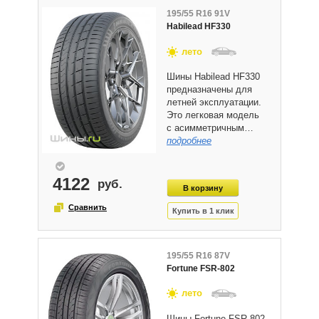
195/55 R16 91V
Habilead HF330
лето
Шины Habilead HF330
предназначены для
летней эксплуатации.
Это легковая модель
с асимметричным…
подробнее
4122
195/55 R16 87V
Fortune FSR-802
лето
Шины Fortune FSR-802