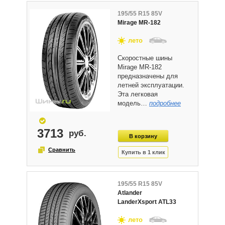
195/55 R15 85V
Mirage MR-182
лето
Скоростные шины
Mirage MR-182
предназначены для
летней эксплуатации.
Эта легковая
модель…
подробнее
3713
195/55 R15 85V
Atlander
LanderXsport ATL33
лето