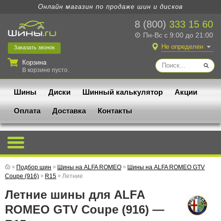
Онлайн магазин по продаже шин и дисков
8 (800)
333 15 60
Пн-Вс с 9:00 до 21:00
Не определен
Заказать
звонок
Корзина
В корзине пусто.
Шины
Диски
Шинный калькулятор
Акции
Оплата
Доставка
Контакты
»
Подбор шин
»
Шины на ALFA ROMEO
»
Шины на ALFA ROMEO GTV
Coupe (916)
»
R15
»
Летние
Летние шины для ALFA
ROMEO GTV Coupe (916) —