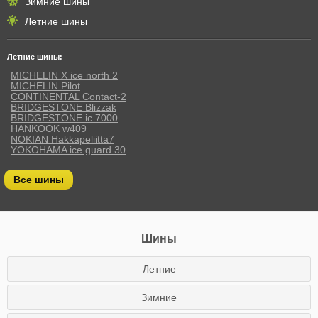
Зимние шины
Летние шины
Летние шины:
MICHELIN X ice north 2
MICHELIN Pilot
CONTINENTAL Contact-2
BRIDGESTONE Blizzak
BRIDGESTONE ic 7000
HANKOOK w409
NOKIAN Hakkapeliitta7
YOKOHAMA ice guard 30
Все шины
Шины
Летние
Зимние