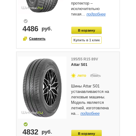
протектор –
исключительно
тихая…
подробнее
4486
195/55 R15 89V
Attar S01
лето
Шины Attar S01
устанавливаются на
легковые машины.
Модель является
летней, изготовлена
на…
подробнее
4832