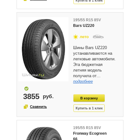
195/55 R15 85V
Bars UZ220
лето
Шины Bars UZ220
устанавливаются на
легковые автомобили.
Эта бюджетная
летняя модель
получила от…
подробнее
3855
195/55 R15 85V
Fronway Ecogreen
66