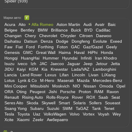
Spider (939)
Марки авто:
Acura
Aito
Alfa Romeo
Aston Martin
Audi
Avatr
Baic
Belgee
Bentley
BMW
Brilliance
Buick
BYD
Cadillac
Changan
Chery
Chevrolet
Chrysler
Citroen
Daewoo
Daihatsu
Datsun
Denza
Dodge
Dongfeng
Evolute
Exeed
Faw
Fiat
Ford
Forthing
Foton
GAC
Gaz/Gazel
Geely
Genesis
GMC
Great Wall
Haima
Haval
HiPhi
Honda
Hongqi
HuangHai
Hummer
Hyundai
Infiniti
Iran Khodro
Isuzu
iveco
Izh
JAC
Jaecoo
Jaguar
Jeep
Jetour
Jetta
JIDU
Kaiyi
KGM
Kia
Knewstar
Lada/VAZ
Lamborghini
Lancia
Land Rover
Lexus
Lifan
Lincoln
Livan
LiXiang
Lotus
Lynk & Co
M-Hero
Maserati
Mazda
Mercedes-Benz
Mini Cooper
Mitsubishi
Moskvich
NIO
Nissan
Omoda
Opel
ORA
Oting
Peugeot
Jishi
Porsche
Proton
RAM
Ravon
Renault
Rising Auto
Rolls-Royce
Rover
ROX
Saab
Seat
Seres Aito
Skoda
Skywell
Smart
Solaris
Sollers
Soueast
Ssang Yong
Subaru
Suzuki
SWM
TaGAZ
Tank
Tenet
Tesla
Toyota
Uaz
VolksWagen
Volvo
Vortex
Voyah
Wey
Xcite
Xiaomi
Zeekr
Амберавто