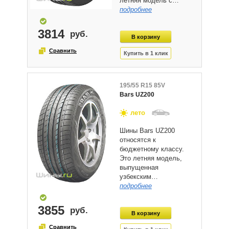
летняя модель с…
подробнее
3814
195/55 R15 85V
Bars UZ200
лето
Шины Bars UZ200
относятся к
бюджетному классу.
Это летняя модель,
выпущенная
узбекским…
подробнее
3855