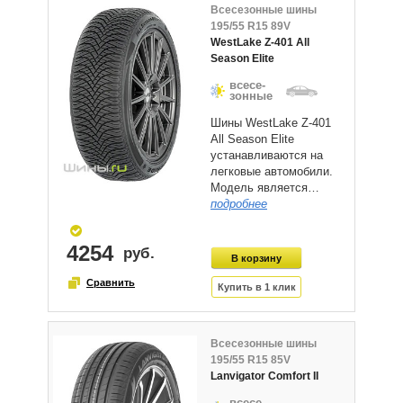
Всесезонные шины
195/55 R15 89V
WestLake Z-401 All
Season Elite
всесе-
зонные
Шины WestLake Z-401
All Season Elite
устанавливаются на
легковые автомобили.
Модель является…
подробнее
4254
Всесезонные шины
195/55 R15 85V
Lanvigator Comfort II
всесе-