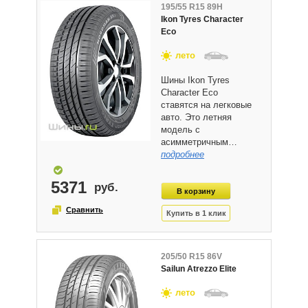
195/55 R15 89H
Ikon Tyres Character
Eco
лето
Шины Ikon Tyres
Character Eco
ставятся на легковые
авто. Это летняя
модель с
асимметричным…
подробнее
5371
205/50 R15 86V
Sailun Atrezzo Elite
лето