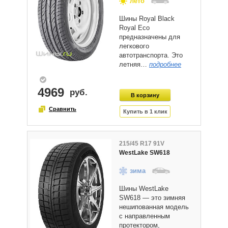
лето
Шины Royal Black
Royal Eco
предназначены для
легкового
автотранспорта. Это
летняя…
подробнее
4969
215/45 R17 91V
WestLake SW618
зима
Шины WestLake
SW618 — это зимняя
нешипованная модель
с направленным
протектором,