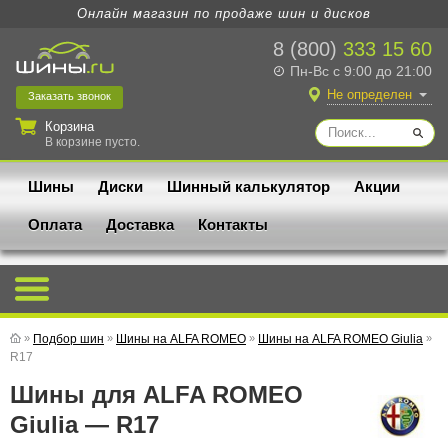
Онлайн магазин по продаже шин и дисков
8 (800)
333 15 60
Пн-Вс с 9:00 до 21:00
Не определен
Заказать
звонок
Корзина
В корзине пусто.
Шины
Диски
Шинный калькулятор
Акции
Оплата
Доставка
Контакты
»
Подбор шин
»
Шины на ALFA ROMEO
»
Шины на ALFA ROMEO Giulia
»
R17
Шины для ALFA ROMEO
Giulia — R17