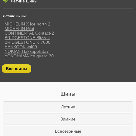
Летние шины
Летние шины:
MICHELIN X ice north 2
MICHELIN Pilot
CONTINENTAL Contact-2
BRIDGESTONE Blizzak
BRIDGESTONE ic 7000
HANKOOK w409
NOKIAN Hakkapeliitta7
YOKOHAMA ice guard 30
Все шины
Шины
Летние
Зимние
Всесезонные