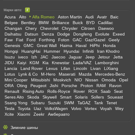
Марки авто:
Acura
Aito
Alfa Romeo
Aston Martin
Audi
Avatr
Baic
Belgee
Bentley
BMW
Brilliance
Buick
BYD
Cadillac
Changan
Chery
Chevrolet
Chrysler
Citroen
Daewoo
Daihatsu
Datsun
Denza
Dodge
Dongfeng
Evolute
Exeed
Faw
Fiat
Ford
Forthing
Foton
GAC
Gaz/Gazel
Geely
Genesis
GMC
Great Wall
Haima
Haval
HiPhi
Honda
Hongqi
HuangHai
Hummer
Hyundai
Infiniti
Iran Khodro
Isuzu
iveco
Izh
JAC
Jaecoo
Jaguar
Jeep
Jetour
Jetta
JIDU
Kaiyi
KGM
Kia
Knewstar
Lada/VAZ
Lamborghini
Lancia
Land Rover
Lexus
Lifan
Lincoln
Livan
LiXiang
Lotus
Lynk & Co
M-Hero
Maserati
Mazda
Mercedes-Benz
Mini Cooper
Mitsubishi
Moskvich
NIO
Nissan
Omoda
Opel
ORA
Oting
Peugeot
Jishi
Porsche
Proton
RAM
Ravon
Renault
Rising Auto
Rolls-Royce
Rover
ROX
Saab
Seat
Seres Aito
Skoda
Skywell
Smart
Solaris
Sollers
Soueast
Ssang Yong
Subaru
Suzuki
SWM
TaGAZ
Tank
Tenet
Tesla
Toyota
Uaz
VolksWagen
Volvo
Vortex
Voyah
Wey
Xcite
Xiaomi
Zeekr
Амберавто
Зимние шины