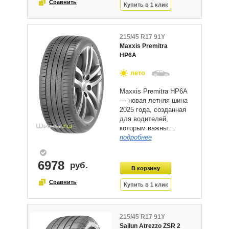
215/45 R17 91Y
Maxxis Premitra
HP6A
лето
Maxxis Premitra HP6A
— новая летняя шина
2025 года, созданная
для водителей,
которым важны…
подробнее
6978
215/45 R17 91Y
Sailun Atrezzo ZSR 2