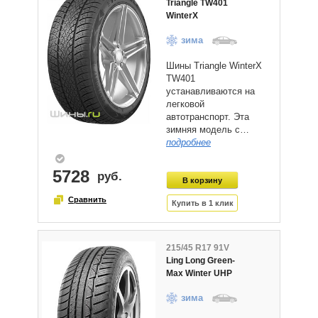
Triangle TW401
WinterX
зима
Шины Triangle WinterX
TW401
устанавливаются на
легковой
автотранспорт. Эта
зимняя модель с…
подробнее
5728
215/45 R17 91V
Ling Long Green-
Max Winter UHP
зима