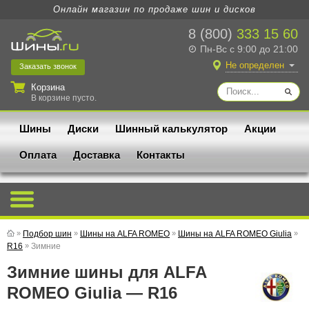
Онлайн магазин по продаже шин и дисков
8 (800)
333 15 60
Пн-Вс с 9:00 до 21:00
Не определен
Заказать
звонок
Корзина
В корзине пусто.
Шины
Диски
Шинный калькулятор
Акции
Оплата
Доставка
Контакты
»
Подбор шин
»
Шины на ALFA ROMEO
»
Шины на ALFA ROMEO Giulia
»
R16
»
Зимние
Зимние шины для ALFA
ROMEO Giulia — R16