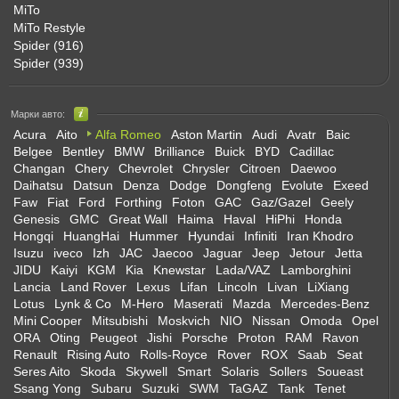
MiTo
MiTo Restyle
Spider (916)
Spider (939)
Марки авто:
Acura
Aito
Alfa Romeo
Aston Martin
Audi
Avatr
Baic
Belgee
Bentley
BMW
Brilliance
Buick
BYD
Cadillac
Changan
Chery
Chevrolet
Chrysler
Citroen
Daewoo
Daihatsu
Datsun
Denza
Dodge
Dongfeng
Evolute
Exeed
Faw
Fiat
Ford
Forthing
Foton
GAC
Gaz/Gazel
Geely
Genesis
GMC
Great Wall
Haima
Haval
HiPhi
Honda
Hongqi
HuangHai
Hummer
Hyundai
Infiniti
Iran Khodro
Isuzu
iveco
Izh
JAC
Jaecoo
Jaguar
Jeep
Jetour
Jetta
JIDU
Kaiyi
KGM
Kia
Knewstar
Lada/VAZ
Lamborghini
Lancia
Land Rover
Lexus
Lifan
Lincoln
Livan
LiXiang
Lotus
Lynk & Co
M-Hero
Maserati
Mazda
Mercedes-Benz
Mini Cooper
Mitsubishi
Moskvich
NIO
Nissan
Omoda
Opel
ORA
Oting
Peugeot
Jishi
Porsche
Proton
RAM
Ravon
Renault
Rising Auto
Rolls-Royce
Rover
ROX
Saab
Seat
Seres Aito
Skoda
Skywell
Smart
Solaris
Sollers
Soueast
Ssang Yong
Subaru
Suzuki
SWM
TaGAZ
Tank
Tenet