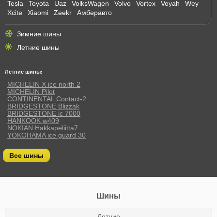
Tesla
Toyota
Uaz
VolksWagen
Volvo
Vortex
Voyah
Wey
Xcite
Xiaomi
Zeekr
Амберавто
Зимние шины
Летние шины
Летние шины:
MICHELIN X ice north 2
MICHELIN Pilot
CONTINENTAL Contact-2
BRIDGESTONE Blizzak
BRIDGESTONE ic 7000
HANKOOK w409
NOKIAN Hakkapeliitta7
YOKOHAMA ice guard 30
Все шины
Шины
Летние