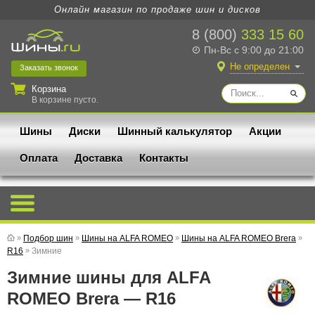
Онлайн магазин по продаже шин и дисков
8 (800)
333 15 60
Пн-Вс с 9:00 до 21:00
Не определен
Заказать
звонок
Корзина
В корзине пусто.
Шины
Диски
Шинный калькулятор
Акции
Оплата
Доставка
Контакты
»
Подбор шин
»
Шины на ALFA ROMEO
»
Шины на ALFA ROMEO Brera
»
R16
»
Зимние
Зимние шины для ALFA
ROMEO Brera — R16