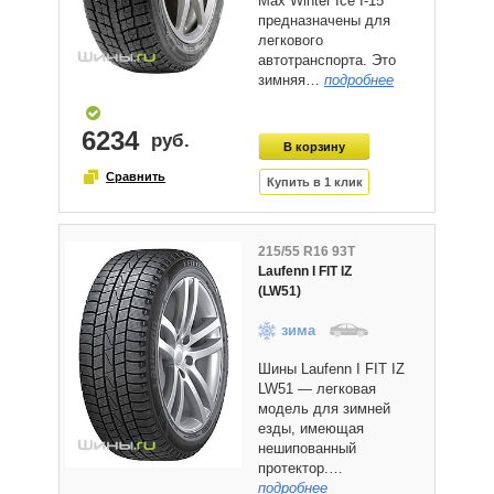
Max Winter Ice I-15
предназначены для
легкового
автотранспорта. Это
зимняя…
подробнее
6234
215/55 R16 93T
Laufenn I FIT IZ
(LW51)
зима
Шины Laufenn I FIT IZ
LW51 — легковая
модель для зимней
езды, имеющая
нешипованный
протектор.…
подробнее