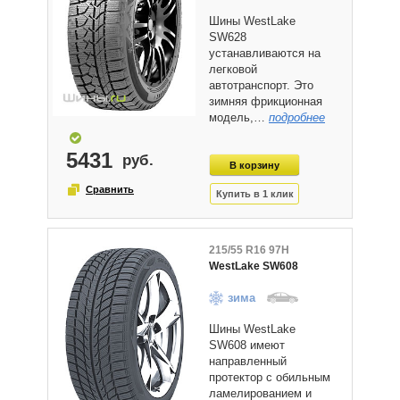
Шины WestLake
SW628
устанавливаются на
легковой
автотранспорт. Это
зимняя фрикционная
модель,…
подробнее
5431
215/55 R16 97H
WestLake SW608
зима
Шины WestLake
SW608 имеют
направленный
протектор с обильным
ламелированием и