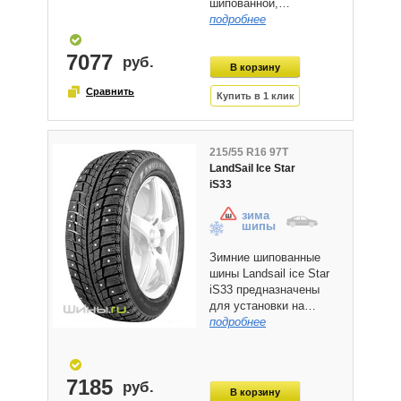
шипованной,…
подробнее
7077
215/55 R16 97T
LandSail Ice Star
iS33
зима
шипы
Зимние шипованные
шины Landsail ice Star
iS33 предназначены
для установки на…
подробнее
7185