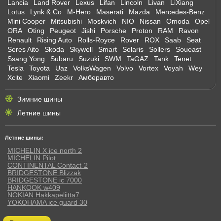
Lancia
Land Rover
Lexus
Lifan
Lincoln
Livan
LiXiang
Lotus
Lynk & Co
M-Hero
Maserati
Mazda
Mercedes-Benz
Mini Cooper
Mitsubishi
Moskvich
NIO
Nissan
Omoda
Opel
ORA
Oting
Peugeot
Jishi
Porsche
Proton
RAM
Ravon
Renault
Rising Auto
Rolls-Royce
Rover
ROX
Saab
Seat
Seres Aito
Skoda
Skywell
Smart
Solaris
Sollers
Soueast
Ssang Yong
Subaru
Suzuki
SWM
TaGAZ
Tank
Tenet
Tesla
Toyota
Uaz
VolksWagen
Volvo
Vortex
Voyah
Wey
Xcite
Xiaomi
Zeekr
Амберавто
Зимние шины
Летние шины
Летние шины:
MICHELIN X ice north 2
MICHELIN Pilot
CONTINENTAL Contact-2
BRIDGESTONE Blizzak
BRIDGESTONE ic 7000
HANKOOK w409
NOKIAN Hakkapeliitta7
YOKOHAMA ice guard 30