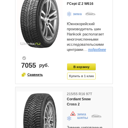
I*Cept iZ 2 W616
зима
Южнокорейский
производитель шин
Hankook располагает
многочисленными
исследовательскими
центрами…
подробнее
7055
215/55 R16 97T
Cordiant Snow
Cross 2
зима
шипы
Зимние шипованные