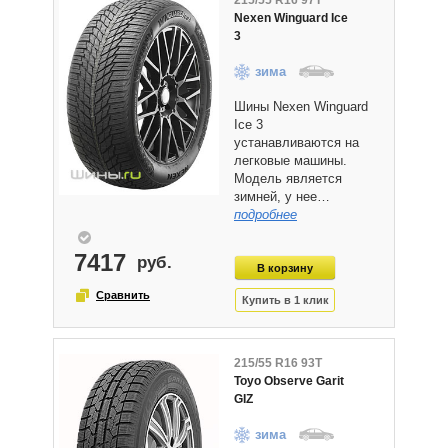
215/55 R16 97T
Nexen Winguard Ice
3
зима
Шины Nexen Winguard
Ice 3
устанавливаются на
легковые машины.
Модель является
зимней, у нее…
подробнее
7417
215/55 R16 93T
Toyo Observe Garit
GIZ
зима