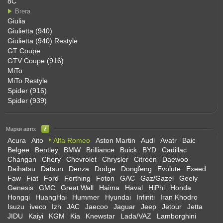
8C
Brera
Giulia
Giulietta (940)
Giulietta (940) Restyle
GT Coupe
GTV Coupe (916)
MiTo
MiTo Restyle
Spider (916)
Spider (939)
Марки авто:
Acura
Aito
Alfa Romeo
Aston Martin
Audi
Avatr
Baic
Belgee
Bentley
BMW
Brilliance
Buick
BYD
Cadillac
Changan
Chery
Chevrolet
Chrysler
Citroen
Daewoo
Daihatsu
Datsun
Denza
Dodge
Dongfeng
Evolute
Exeed
Faw
Fiat
Ford
Forthing
Foton
GAC
Gaz/Gazel
Geely
Genesis
GMC
Great Wall
Haima
Haval
HiPhi
Honda
Hongqi
HuangHai
Hummer
Hyundai
Infiniti
Iran Khodro
Isuzu
iveco
Izh
JAC
Jaecoo
Jaguar
Jeep
Jetour
Jetta
JIDU
Kaiyi
KGM
Kia
Knewstar
Lada/VAZ
Lamborghini