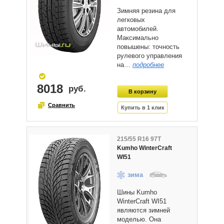
Зимняя резина для
легковых
автомобилей.
Максимально
повышены: точность
рулевого управления
на…
подробнее
8018
215/55 R16 97T
Kumho WinterCraft
WI51
зима
Шины Kumho
WinterCraft WI51
являются зимней
моделью. Она