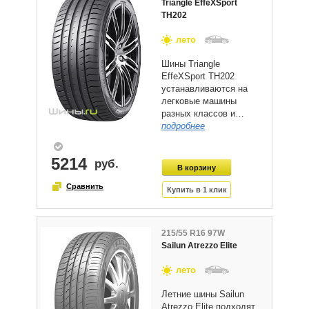
Triangle EffeXSport
TH202
лето
Шины Triangle
EffeXSport TH202
устанавливаются на
легковые машины
разных классов и…
подробнее
5214
215/55 R16 97W
Sailun Atrezzo Elite
лето
Летние шины Sailun
Atrezzo Elite подходят