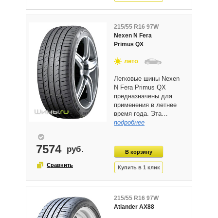
215/55 R16 97W
Nexen N Fera
Primus QX
лето
Легковые шины Nexen
N Fera Primus QX
предназначены для
применения в летнее
время года. Эта…
подробнее
7574
215/55 R16 97W
Atlander AX88