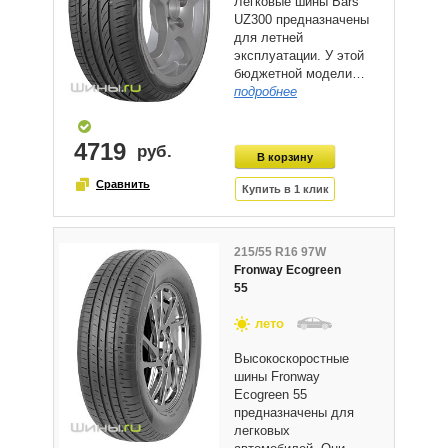
Легковые шины Bars
UZ300 предназначены
для летней
эксплуатации. У этой
бюджетной модели…
подробнее
4719
215/55 R16 97W
Fronway Ecogreen
55
лето
Высокоскоростные
шины Fronway
Ecogreen 55
предназначены для
легковых