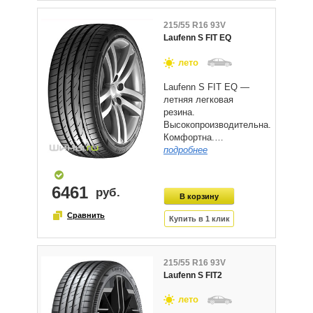
215/55 R16 93V
Laufenn S FIT EQ
лето
Laufenn S FIT EQ —
летняя легковая
резина.
Высокопроизводительна.
Комфортна.…
подробнее
6461
215/55 R16 93V
Laufenn S FIT2
лето