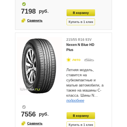
7198
215/55 R16 93V
Nexen N Blue HD
Plus
лето
Летняя модель,
ставится на
субкомпактные и
малые автомобили, а
также на машины С-
класса. Шины N…
подробнее
7556