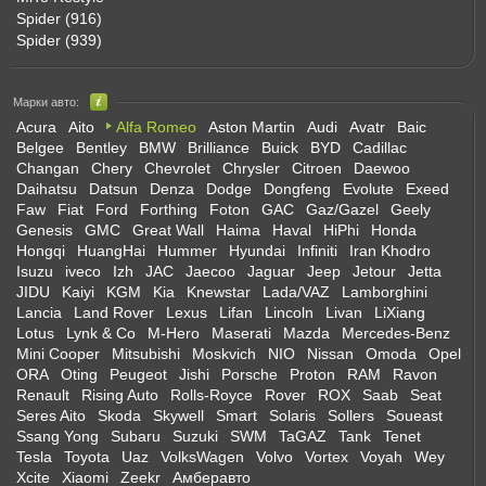
Spider (916)
Spider (939)
Марки авто:
Acura
Aito
Alfa Romeo
Aston Martin
Audi
Avatr
Baic
Belgee
Bentley
BMW
Brilliance
Buick
BYD
Cadillac
Changan
Chery
Chevrolet
Chrysler
Citroen
Daewoo
Daihatsu
Datsun
Denza
Dodge
Dongfeng
Evolute
Exeed
Faw
Fiat
Ford
Forthing
Foton
GAC
Gaz/Gazel
Geely
Genesis
GMC
Great Wall
Haima
Haval
HiPhi
Honda
Hongqi
HuangHai
Hummer
Hyundai
Infiniti
Iran Khodro
Isuzu
iveco
Izh
JAC
Jaecoo
Jaguar
Jeep
Jetour
Jetta
JIDU
Kaiyi
KGM
Kia
Knewstar
Lada/VAZ
Lamborghini
Lancia
Land Rover
Lexus
Lifan
Lincoln
Livan
LiXiang
Lotus
Lynk & Co
M-Hero
Maserati
Mazda
Mercedes-Benz
Mini Cooper
Mitsubishi
Moskvich
NIO
Nissan
Omoda
Opel
ORA
Oting
Peugeot
Jishi
Porsche
Proton
RAM
Ravon
Renault
Rising Auto
Rolls-Royce
Rover
ROX
Saab
Seat
Seres Aito
Skoda
Skywell
Smart
Solaris
Sollers
Soueast
Ssang Yong
Subaru
Suzuki
SWM
TaGAZ
Tank
Tenet
Tesla
Toyota
Uaz
VolksWagen
Volvo
Vortex
Voyah
Wey
Xcite
Xiaomi
Zeekr
Амберавто