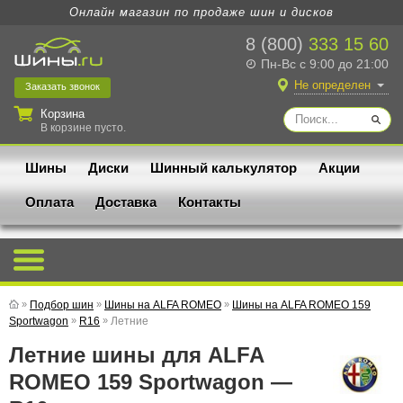
Онлайн магазин по продаже шин и дисков
8 (800)
333 15 60
Пн-Вс с 9:00 до 21:00
Не определен
Заказать
звонок
Корзина
В корзине пусто.
Шины
Диски
Шинный калькулятор
Акции
Оплата
Доставка
Контакты
»
Подбор шин
»
Шины на ALFA ROMEO
»
Шины на ALFA ROMEO 159
Sportwagon
»
R16
»
Летние
Летние шины для ALFA
ROMEO 159 Sportwagon —