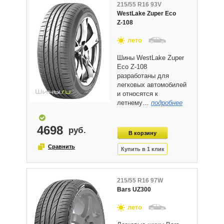
215/55 R16 93V
WestLake Zuper Eco
Z-108
лето
Шины WestLake Zuper
Eco Z-108
разработаны для
легковых автомобилей
и относятся к
летнему…
подробнее
4698
215/55 R16 97W
Bars UZ300
лето