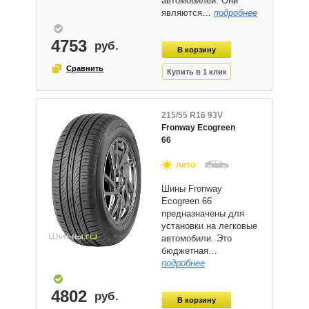
автомобилей. Они
являются…
подробнее
4753
215/55 R16 93V
Fronway Ecogreen
66
лето
Шины Fronway
Ecogreen 66
предназначены для
установки на легковые
автомобили. Это
бюджетная…
подробнее
4802