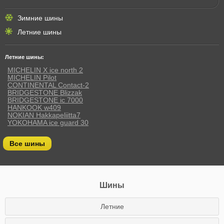
Зимние шины
Летние шины
Летние шины:
MICHELIN X ice north 2
MICHELIN Pilot
CONTINENTAL Contact-2
BRIDGESTONE Blizzak
BRIDGESTONE ic 7000
HANKOOK w409
NOKIAN Hakkapeliitta7
YOKOHAMA ice guard 30
Все шины
Шины
Летние