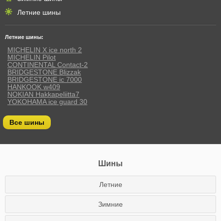
Летние шины
Летние шины:
MICHELIN X ice north 2
MICHELIN Pilot
CONTINENTAL Contact-2
BRIDGESTONE Blizzak
BRIDGESTONE ic 7000
HANKOOK w409
NOKIAN Hakkapeliitta7
YOKOHAMA ice guard 30
Все шины
Шины
Летние
Зимние