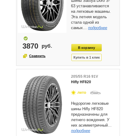
Шины Satoya Doro S-
63 устанавливаются
на легковые машины.
Эта летняя модель
стала одной из
самых…
подробнее
3870
205/55 R16 91V
Hifly HF820
лето
Недорогие легковые
шины Hifly HF820
предназначены для
летнего вождения. У
них асимметричный…
подробнее