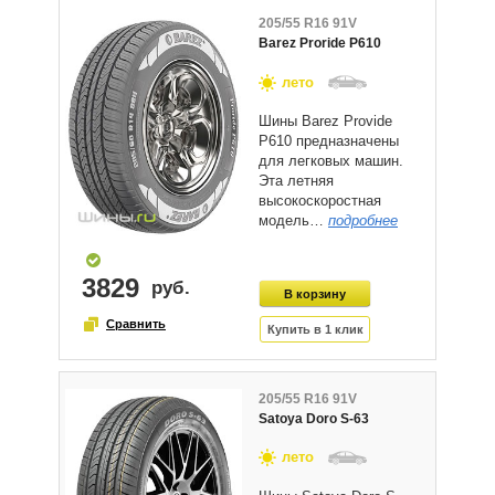
205/55 R16 91V
Barez Proride P610
лето
Шины Barez Provide
P610 предназначены
для легковых машин.
Эта летняя
высокоскоростная
модель…
подробнее
3829
205/55 R16 91V
Satoya Doro S-63
лето