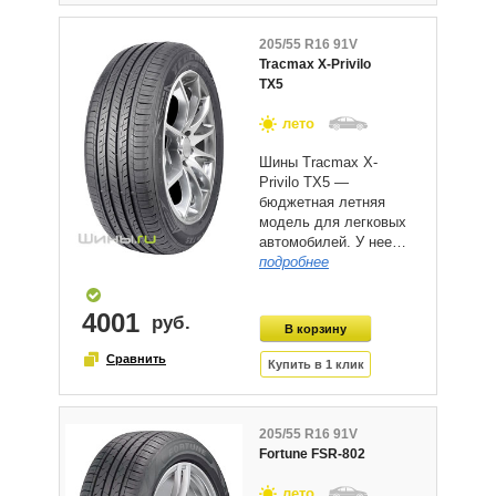
205/55 R16 91V
Tracmax X-Privilo
TX5
лето
Шины Tracmax X-
Privilo TX5 —
бюджетная летняя
модель для легковых
автомобилей. У нее…
подробнее
4001
205/55 R16 91V
Fortune FSR-802
лето