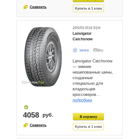
205/55 R16 91H
Lanvigator
Catchsnow
зима
Lanvigator Catchsnow
— зимние
нешипованные шины,
созданные
специально для
владельцев
кроссоверов…
подробнее
4058