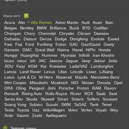
Марки авто:
Acura
Aito
Alfa Romeo
Aston Martin
Audi
Avatr
Baic
Belgee
Bentley
BMW
Brilliance
Buick
BYD
Cadillac
Changan
Chery
Chevrolet
Chrysler
Citroen
Daewoo
Daihatsu
Datsun
Denza
Dodge
Dongfeng
Evolute
Exeed
Faw
Fiat
Ford
Forthing
Foton
GAC
Gaz/Gazel
Geely
Genesis
GMC
Great Wall
Haima
Haval
HiPhi
Honda
Hongqi
HuangHai
Hummer
Hyundai
Infiniti
Iran Khodro
Isuzu
iveco
Izh
JAC
Jaecoo
Jaguar
Jeep
Jetour
Jetta
JIDU
Kaiyi
KGM
Kia
Knewstar
Lada/VAZ
Lamborghini
Lancia
Land Rover
Lexus
Lifan
Lincoln
Livan
LiXiang
Lotus
Lynk & Co
M-Hero
Maserati
Mazda
Mercedes-Benz
Mini Cooper
Mitsubishi
Moskvich
NIO
Nissan
Omoda
Opel
ORA
Oting
Peugeot
Jishi
Porsche
Proton
RAM
Ravon
Renault
Rising Auto
Rolls-Royce
Rover
ROX
Saab
Seat
Seres Aito
Skoda
Skywell
Smart
Solaris
Sollers
Soueast
Ssang Yong
Subaru
Suzuki
SWM
TaGAZ
Tank
Tenet
Tesla
Toyota
Uaz
VolksWagen
Volvo
Vortex
Voyah
Wey
Xcite
Xiaomi
Zeekr
Амберавто
Зимние шины