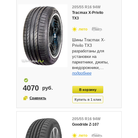
205/55 R16 94W
Tracmax X-Privilo
TX3
лето
Шины Tracmax X-
Privilo TX3
разработаны для
установки на
паркетники, джипы,
внедорожники,…
подробнее
4070
205/55 R16 94W
Goodride Z-107
лето