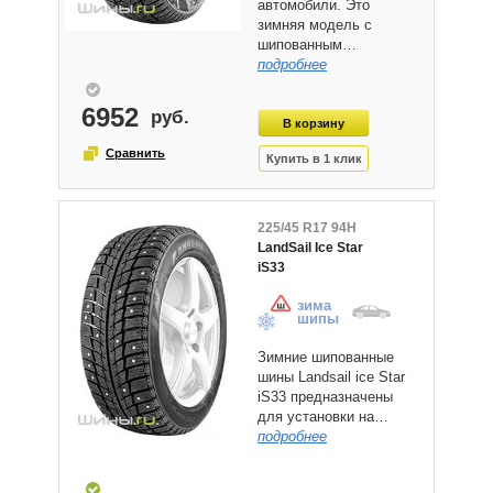
автомобили. Это
зимняя модель с
шипованным…
подробнее
6952
225/45 R17 94H
LandSail Ice Star
iS33
зима
шипы
Зимние шипованные
шины Landsail ice Star
iS33 предназначены
для установки на…
подробнее