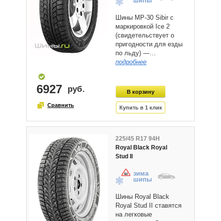
шипы
Шины MP-30 Sibir с
маркировкой Ice 2
(свидетельствует о
пригодности для езды
по льду) —…
подробнее
6927
225/45 R17 94H
Royal Black Royal
Stud II
зима
шипы
Шины Royal Black
Royal Stud II ставятся
на легковые