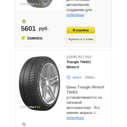
автомобилей,
созданная для…
подробнее
5601
215/45 R17 91V
Triangle TW401
WinterX
зима
Шины Triangle WinterX
TW401
устанавливаются на
легковой
автотранспорт. Эта
зимняя модель с…
подробнее