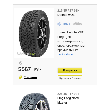
215/45 R17 91H
Delinte WD1
зима
Шины Delinte WD1
подходят
малолитражным,
среднеразмерным,
премиальным…
подробнее
5567
225/45 R17 94T
Ling Long Nord
Master