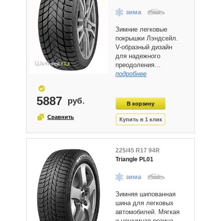
зима
Зимние легковые
покрышки Лэндсейл.
V-образный дизайн
для надежного
преодоления…
подробнее
5887
225/45 R17 94R
Triangle PL01
зима
Зимняя шипованная
шина для легковых
автомобилей. Мягкая
и нешумная резина.