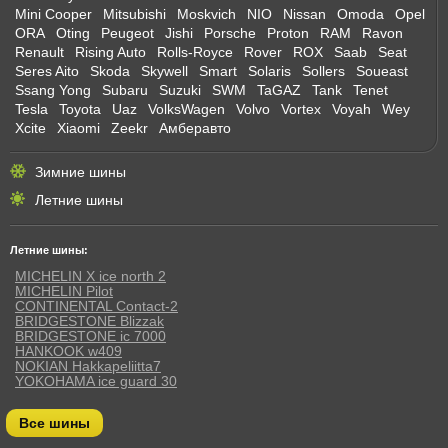
Mini Cooper
Mitsubishi
Moskvich
NIO
Nissan
Omoda
Opel
ORA
Oting
Peugeot
Jishi
Porsche
Proton
RAM
Ravon
Renault
Rising Auto
Rolls-Royce
Rover
ROX
Saab
Seat
Seres Aito
Skoda
Skywell
Smart
Solaris
Sollers
Soueast
Ssang Yong
Subaru
Suzuki
SWM
TaGAZ
Tank
Tenet
Tesla
Toyota
Uaz
VolksWagen
Volvo
Vortex
Voyah
Wey
Xcite
Xiaomi
Zeekr
Амберавто
Зимние шины
Летние шины
Летние шины:
MICHELIN X ice north 2
MICHELIN Pilot
CONTINENTAL Contact-2
BRIDGESTONE Blizzak
BRIDGESTONE ic 7000
HANKOOK w409
NOKIAN Hakkapeliitta7
YOKOHAMA ice guard 30
Все шины