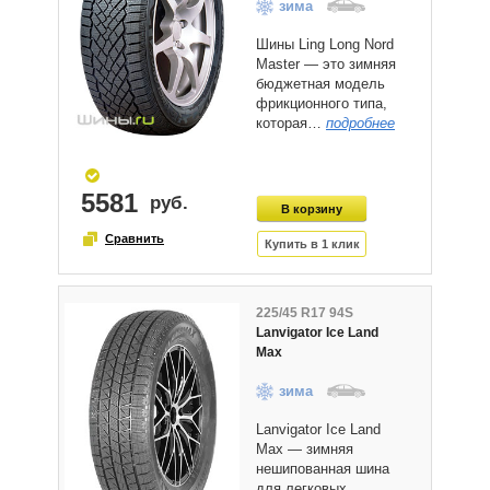
зима
Шины Ling Long Nord
Master — это зимняя
бюджетная модель
фрикционного типа,
которая…
подробнее
5581
225/45 R17 94S
Lanvigator Ice Land
Max
зима
Lanvigator Ice Land
Max — зимняя
нешипованная шина
для легковых