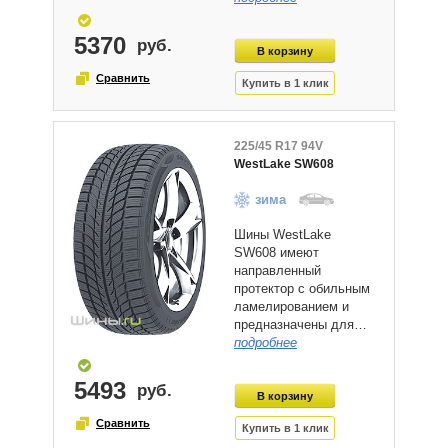
5370
225/45 R17 94V
WestLake SW608
зима
Шины WestLake
SW608 имеют
направленный
протектор с обильным
ламелированием и
предназначены для…
подробнее
5493