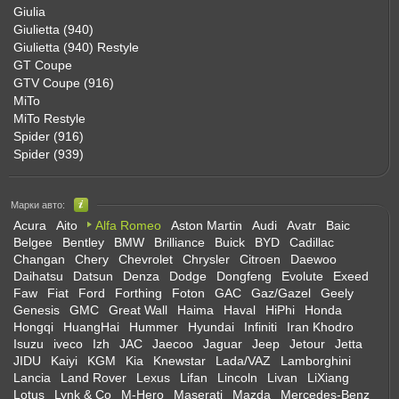
Giulia
Giulietta (940)
Giulietta (940) Restyle
GT Coupe
GTV Coupe (916)
MiTo
MiTo Restyle
Spider (916)
Spider (939)
Марки авто:
Acura
Aito
Alfa Romeo
Aston Martin
Audi
Avatr
Baic
Belgee
Bentley
BMW
Brilliance
Buick
BYD
Cadillac
Changan
Chery
Chevrolet
Chrysler
Citroen
Daewoo
Daihatsu
Datsun
Denza
Dodge
Dongfeng
Evolute
Exeed
Faw
Fiat
Ford
Forthing
Foton
GAC
Gaz/Gazel
Geely
Genesis
GMC
Great Wall
Haima
Haval
HiPhi
Honda
Hongqi
HuangHai
Hummer
Hyundai
Infiniti
Iran Khodro
Isuzu
iveco
Izh
JAC
Jaecoo
Jaguar
Jeep
Jetour
Jetta
JIDU
Kaiyi
KGM
Kia
Knewstar
Lada/VAZ
Lamborghini
Lancia
Land Rover
Lexus
Lifan
Lincoln
Livan
LiXiang
Lotus
Lynk & Co
M-Hero
Maserati
Mazda
Mercedes-Benz