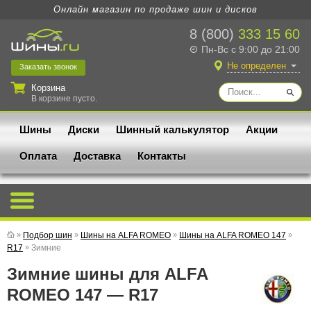
Онлайн магазин по продаже шин и дисков
8 (800)
333 15 60
Пн-Вс с 9:00 до 21:00
Не определен
Заказать
звонок
Корзина
В корзине пусто.
Шины
Диски
Шинный калькулятор
Акции
Оплата
Доставка
Контакты
»
Подбор шин
»
Шины на ALFA ROMEO
»
Шины на ALFA ROMEO 147
»
R17
»
Зимние
Зимние шины для ALFA
ROMEO 147 — R17