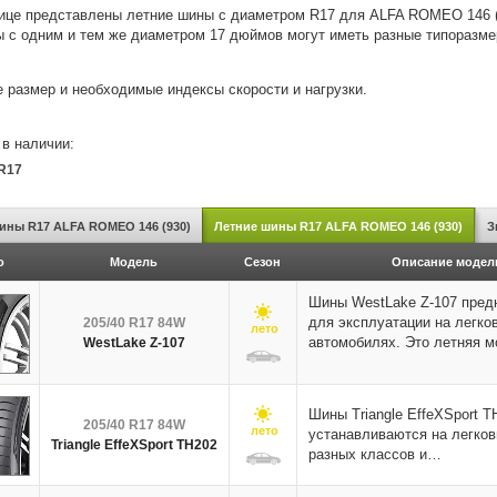
ице представлены летние шины с диаметром R17 для ALFA ROMEO 146 (9
 с одним и тем же диаметром 17 дюймов могут иметь разные типоразме
 размер и необходимые индексы скорости и нагрузки.
в наличии:
 R17
ины R17 ALFA ROMEO 146 (930)
Летние шины R17 ALFA ROMEO 146 (930)
З
о
Модель
Сезон
Описание модел
Шины WestLake Z-107 пред
для эксплуатации на легко
205/40 R17 84W
лето
автомобилях. Это летняя 
WestLake Z-107
Шины Triangle EffeXSport T
205/40 R17 84W
лето
устанавливаются на легко
Triangle EffeXSport TH202
разных классов и…