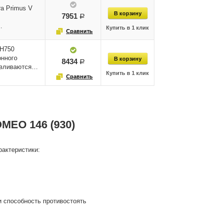
a Primus V
7951
руб.
с…
 H750
онного
8434
руб.
авливаются…
MEO 146 (930)
актеристики:
и способность противостоять