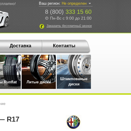
Ваш регион:
Не определен
есплатно!
8 (800)
333 15 60
Пн-Вс с 9:00 до 21:00
Заказать
бесплатный
звонок
Доставка
Контакты
Штампованые
 Runflat
Литые диски
диски
ние
 — R17