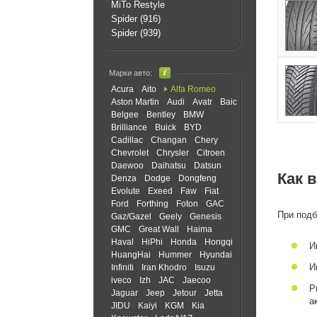
MiTo Restyle
Spider (916)
Spider (939)
Марки авто:
Acura
Aito
Alfa Romeo
Aston Martin
Audi
Avatr
Baic
Belgee
Bentley
BMW
Brilliance
Buick
BYD
Cadillac
Changan
Chery
Chevrolet
Chrysler
Citroen
Daewoo
Daihatsu
Datsun
Как 
Denza
Dodge
Dongfeng
Evolute
Exeed
Faw
Fiat
Ford
Forthing
Foton
GAC
При подб
Gaz/Gazel
Geely
Genesis
GMC
Great Wall
Haima
Haval
HiPhi
Honda
Hongqi
И
HuangHai
Hummer
Hyundai
И
Infiniti
Iran Khodro
Isuzu
iveco
Izh
JAC
Jaecoo
Р
Jaguar
Jeep
Jetour
Jetta
а
JIDU
Kaiyi
KGM
Kia