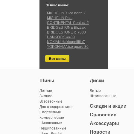
Летние шины:
MICHELIN X ice north 2
MICHELIN Pilot
CONTINENTAL Contact-2
BRIDGESTONE Blizzak
BRIDGESTONE ic 7000
HANKOOK w409
NOKIAN Hakkapeliitta7
YOKOHAMA ice guard 30
Все шины
Шины
Диски
Летние
Литые
Зимние
Штампованные
Всесезонные
Скидки и акции
Для внедорожников
Спортивные
Сравнение
Коммерческие
Шипованные
Аксессуары
Нешипованные
Новости
Шины Runflat