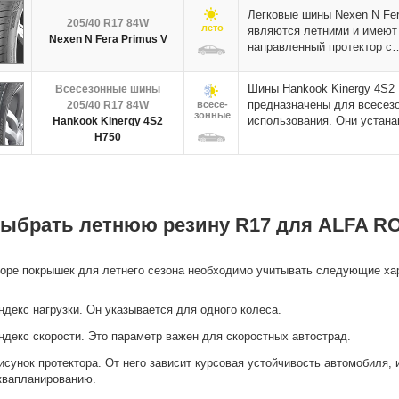
Легковые шины Nexen N Fer
205/40 R17 84W
лето
являются летними и имеют
Nexen N Fera Primus V
направленный протектор 
Шины Hankook Kinergy 4S2
Всесезонные шины
предназначены для всесез
205/40 R17 84W
всесе-
зонные
использования. Они устан
Hankook Kinergy 4S2
H750
выбрать летнюю резину R17 для ALFA RO
оре покрышек для летнего сезона необходимо учитывать следующие хар
ндекс нагрузки. Он указывается для одного колеса.
ндекс скорости. Это параметр важен для скоростных автострад.
исунок протектора. От него зависит курсовая устойчивость автомобиля, 
квапланированию.