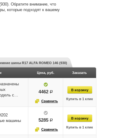
30). Обратите внимание, что
ры, которые подходят к вашему
имние шины R17 ALFA ROMEO 146 (930)
и
Цена, руб.
Заказать
назначены
вых
4462
руб.
модель с…
H202
5285
руб.
вые машины