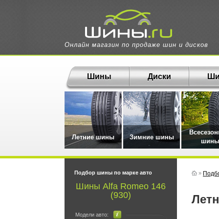
Онлайн магазин по продаже шин и дисков
Шины
Диски
Ши
Всесезо
Летние шины
Зимние шины
шин
Подбор шины по марке авто
»
Подб
Шины Alfa Romeo 146
(930)
Ле
Модели авто: