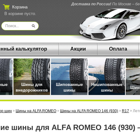
Доставка по России!
По Москве – б
Корзина
В корзине пусто.
нный калькулятор
Акции
Оплата
нные
Шины для
Шипованные
Нешипованные
Шины
ы
внедорожников
шины
шины
ор шин
»
Шины на ALFA ROMEO
»
Шины на ALFA ROMEO 146 (930)
»
R17
»
Лет
тние шины для ALFA ROMEO 146 (930)