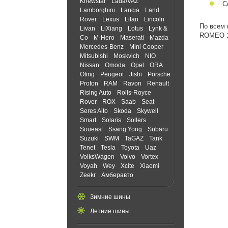
Knewstar
Lada/VAZ
С
Lamborghini
Lancia
Land
Rover
Lexus
Lifan
Lincoln
По всем 
Livan
LiXiang
Lotus
Lynk &
ROMEO 14
Co
M-Hero
Maserati
Mazda
Mercedes-Benz
Mini Cooper
Mitsubishi
Moskvich
NIO
Nissan
Omoda
Opel
ORA
Oting
Peugeot
Jishi
Porsche
Proton
RAM
Ravon
Renault
Rising Auto
Rolls-Royce
Rover
ROX
Saab
Seat
Seres Aito
Skoda
Skywell
Smart
Solaris
Sollers
Soueast
Ssang Yong
Subaru
Suzuki
SWM
TaGAZ
Tank
Tenet
Tesla
Toyota
Uaz
VolksWagen
Volvo
Vortex
Voyah
Wey
Xcite
Xiaomi
Zeekr
Амберавто
Зимние шины
Летние шины