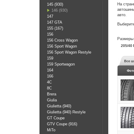
На стран
145 (930)
автошины
146 (930)
авто.
147
147 GTA
Выберите
155 (167)
156
Размеры 
156 Cross Wagon
205/40
156 Sport Wagon
156 Sport Wagon Restyle
159
Все ш
159 Sportwagon
164
Фот
166
4C
8C
Brera
Giulia
Giulietta (940)
Giulietta (940) Restyle
GT Coupe
GTV Coupe (916)
MiTo