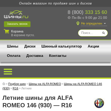
Онлайн магазин по продаже шин и дисков
8 (800)
333 15 60
Пн-Вс с 9:00 до 21:00
Не определен
Заказать
звонок
Корзина
В корзине пусто.
Шины
Диски
Шинный калькулятор
Акции
Оплата
Доставка
Контакты
»
Подбор шин
»
Шины на ALFA ROMEO
»
Шины на ALFA ROMEO 146
(930)
»
R16
»
Летние
Летние шины для ALFA
ROMEO 146 (930) — R16