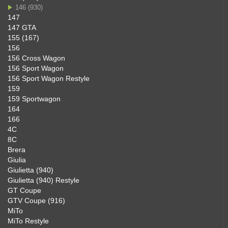
146 (930)
147
147 GTA
155 (167)
156
156 Cross Wagon
156 Sport Wagon
156 Sport Wagon Restyle
159
159 Sportwagon
164
166
4C
8C
Brera
Giulia
Giulietta (940)
Giulietta (940) Restyle
GT Coupe
GTV Coupe (916)
MiTo
MiTo Restyle