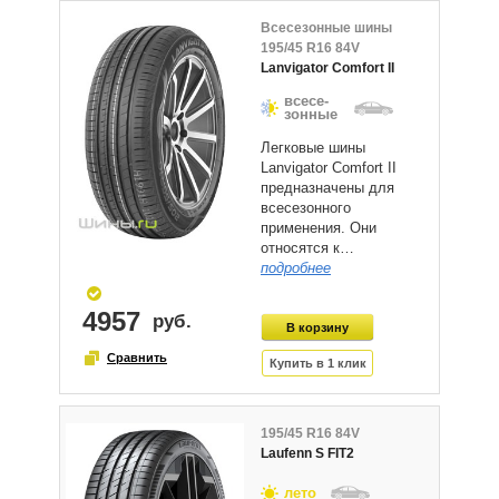
Всесезонные шины
195/45 R16 84V
Lanvigator Comfort II
всесе-
зонные
Легковые шины
Lanvigator Comfort II
предназначены для
всесезонного
применения. Они
относятся к…
подробнее
4957
195/45 R16 84V
Laufenn S FIT2
лето