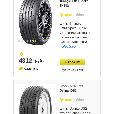
Triangle EffeXSport
TH202
лето
Шины Triangle
EffeXSport TH202
устанавливаются на
легковые машины
разных классов и…
подробнее
4312
205/45 R16 87W
Delinte DS2
лето
Шины Delinte DS2 —
это легковая модель