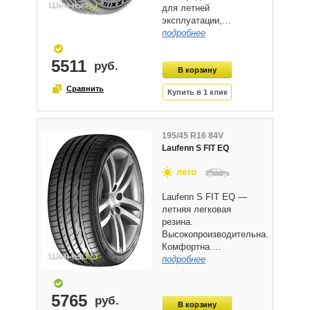
для летней
эксплуатации,…
подробнее
5511
195/45 R16 84V
Laufenn S FIT EQ
лето
Laufenn S FIT EQ —
летняя легковая
резина.
Высокопроизводительна.
Комфортна.…
подробнее
5765