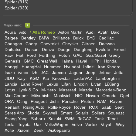
Spider (916)
Spider (939)
Марки авто:
Acura
Aito
Alfa Romeo
Aston Martin
Audi
Avatr
Baic
Belgee
Bentley
BMW
Brilliance
Buick
BYD
Cadillac
Changan
Chery
Chevrolet
Chrysler
Citroen
Daewoo
Daihatsu
Datsun
Denza
Dodge
Dongfeng
Evolute
Exeed
Faw
Fiat
Ford
Forthing
Foton
GAC
Gaz/Gazel
Geely
Genesis
GMC
Great Wall
Haima
Haval
HiPhi
Honda
Hongqi
HuangHai
Hummer
Hyundai
Infiniti
Iran Khodro
Isuzu
iveco
Izh
JAC
Jaecoo
Jaguar
Jeep
Jetour
Jetta
JIDU
Kaiyi
KGM
Kia
Knewstar
Lada/VAZ
Lamborghini
Lancia
Land Rover
Lexus
Lifan
Lincoln
Livan
LiXiang
Lotus
Lynk & Co
M-Hero
Maserati
Mazda
Mercedes-Benz
Mini Cooper
Mitsubishi
Moskvich
NIO
Nissan
Omoda
Opel
ORA
Oting
Peugeot
Jishi
Porsche
Proton
RAM
Ravon
Renault
Rising Auto
Rolls-Royce
Rover
ROX
Saab
Seat
Seres Aito
Skoda
Skywell
Smart
Solaris
Sollers
Soueast
Ssang Yong
Subaru
Suzuki
SWM
TaGAZ
Tank
Tenet
Tesla
Toyota
Uaz
VolksWagen
Volvo
Vortex
Voyah
Wey
Xcite
Xiaomi
Zeekr
Амберавто