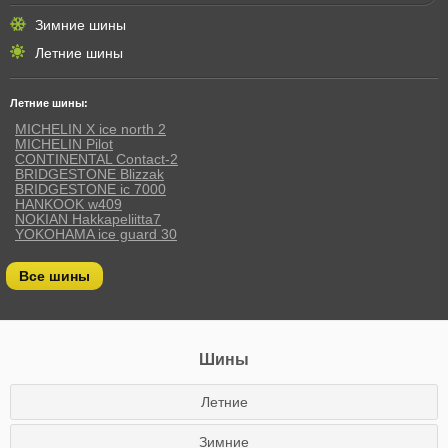
Зимние шины
Летние шины
Летние шины:
MICHELIN X ice north 2
MICHELIN Pilot
CONTINENTAL Contact-2
BRIDGESTONE Blizzak
BRIDGESTONE ic 7000
HANKOOK w409
NOKIAN Hakkapeliitta7
YOKOHAMA ice guard 30
Все шины
Шины
Летние
Зимние