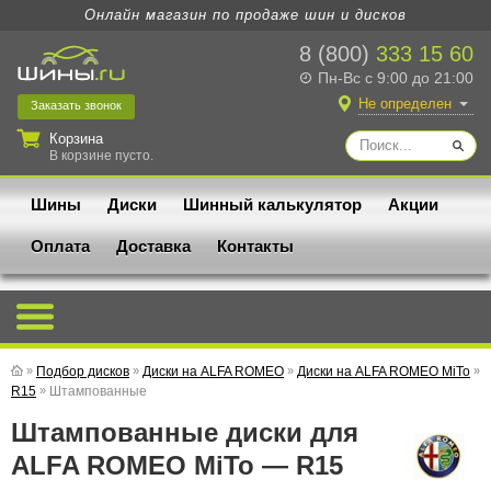
Онлайн магазин по продаже шин и дисков
8 (800)
333 15 60
Пн-Вс с 9:00 до 21:00
Не определен
Заказать
звонок
Корзина
В корзине пусто.
Шины
Диски
Шинный калькулятор
Акции
Оплата
Доставка
Контакты
»
Подбор дисков
»
Диски на ALFA ROMEO
»
Диски на ALFA ROMEO MiTo
»
R15
»
Штампованные
Штампованные диски для
ALFA ROMEO MiTo — R15