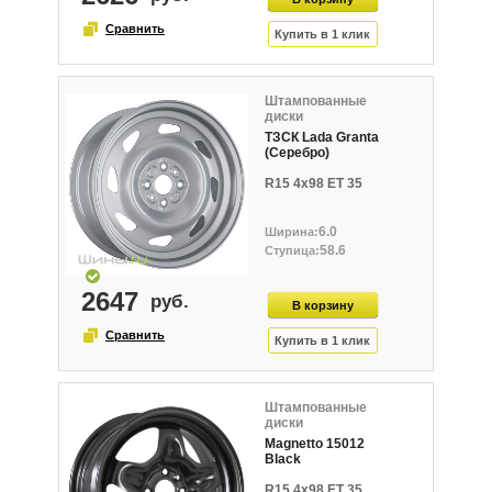
Штампованные
диски
ТЗСК Lada Granta
(Серебро)
R15 4x98 ET 35
6.0
58.6
2647
Штампованные
диски
Magnetto 15012
Black
R15 4x98 ET 35