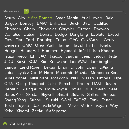
Марки авто:
Acura
Aito
Alfa Romeo
Aston Martin
Audi
Avatr
Baic
Belgee
Bentley
BMW
Brilliance
Buick
BYD
Cadillac
Changan
Chery
Chevrolet
Chrysler
Citroen
Daewoo
Daihatsu
Datsun
Denza
Dodge
Dongfeng
Evolute
Exeed
Faw
Fiat
Ford
Forthing
Foton
GAC
Gaz/Gazel
Geely
Genesis
GMC
Great Wall
Haima
Haval
HiPhi
Honda
Hongqi
HuangHai
Hummer
Hyundai
Infiniti
Iran Khodro
Isuzu
iveco
Izh
JAC
Jaecoo
Jaguar
Jeep
Jetour
Jetta
JIDU
Kaiyi
KGM
Kia
Knewstar
Lada/VAZ
Lamborghini
Lancia
Land Rover
Lexus
Lifan
Lincoln
Livan
LiXiang
Lotus
Lynk & Co
M-Hero
Maserati
Mazda
Mercedes-Benz
Mini Cooper
Mitsubishi
Moskvich
NIO
Nissan
Omoda
Opel
ORA
Oting
Peugeot
Jishi
Porsche
Proton
RAM
Ravon
Renault
Rising Auto
Rolls-Royce
Rover
ROX
Saab
Seat
Seres Aito
Skoda
Skywell
Smart
Solaris
Sollers
Soueast
Ssang Yong
Subaru
Suzuki
SWM
TaGAZ
Tank
Tenet
Tesla
Toyota
Uaz
VolksWagen
Volvo
Vortex
Voyah
Wey
Xcite
Xiaomi
Zeekr
Амберавто
Литые диски