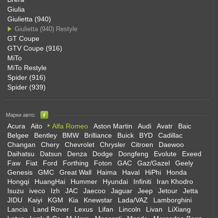
Giulia
Giulietta (940)
Giulietta (940) Restyle
GT Coupe
GTV Coupe (916)
MiTo
MiTo Restyle
Spider (916)
Spider (939)
Марки авто:
Acura
Aito
Alfa Romeo
Aston Martin
Audi
Avatr
Baic
Belgee
Bentley
BMW
Brilliance
Buick
BYD
Cadillac
Changan
Chery
Chevrolet
Chrysler
Citroen
Daewoo
Daihatsu
Datsun
Denza
Dodge
Dongfeng
Evolute
Exeed
Faw
Fiat
Ford
Forthing
Foton
GAC
Gaz/Gazel
Geely
Genesis
GMC
Great Wall
Haima
Haval
HiPhi
Honda
Hongqi
HuangHai
Hummer
Hyundai
Infiniti
Iran Khodro
Isuzu
iveco
Izh
JAC
Jaecoo
Jaguar
Jeep
Jetour
Jetta
JIDU
Kaiyi
KGM
Kia
Knewstar
Lada/VAZ
Lamborghini
Lancia
Land Rover
Lexus
Lifan
Lincoln
Livan
LiXiang