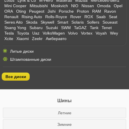
Lotus
Lynk & Co
M-Hero
Maserati
Mazda
Mercedes-Benz
Mini Cooper
Mitsubishi
Moskvich
NIO
Nissan
Omoda
Opel
ORA
Oting
Peugeot
Jishi
Porsche
Proton
RAM
Ravon
Renault
Rising Auto
Rolls-Royce
Rover
ROX
Saab
Seat
Seres Aito
Skoda
Skywell
Smart
Solaris
Sollers
Soueast
Ssang Yong
Subaru
Suzuki
SWM
TaGAZ
Tank
Tenet
Tesla
Toyota
Uaz
VolksWagen
Volvo
Vortex
Voyah
Wey
Xcite
Xiaomi
Zeekr
Амберавто
Литые диски
Штампованные диски
Все диски
Шины
Летние
Зимние