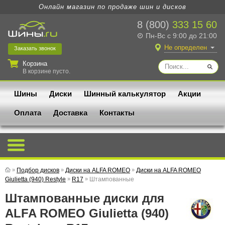
Онлайн магазин по продаже шин и дисков
8 (800)
333 15 60
Пн-Вс с 9:00 до 21:00
Не определен
Заказать
звонок
Корзина
В корзине пусто.
Шины
Диски
Шинный калькулятор
Акции
Оплата
Доставка
Контакты
»
Подбор дисков
»
Диски на ALFA ROMEO
»
Диски на ALFA ROMEO
Giulietta (940) Restyle
»
R17
»
Штампованные
Штампованные диски для
ALFA ROMEO Giulietta (940)