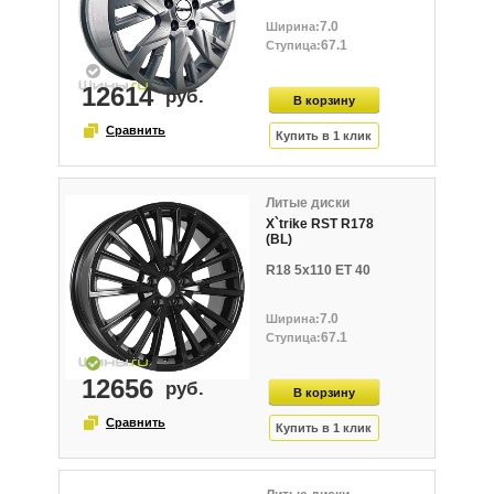
7.0
67.1
12614
Литые диски
X`trike RST R178
(BL)
R18 5x110 ET 40
7.0
67.1
12656