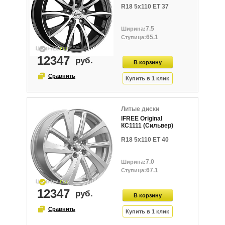
R18 5x110 ET 37
7.5
65.1
12347
Литые диски
IFREE Original
КС1111 (Сильвер)
R18 5x110 ET 40
7.0
67.1
12347