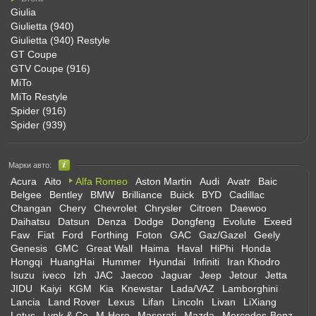
Giulia
Giulietta (940)
Giulietta (940) Restyle
GT Coupe
GTV Coupe (916)
MiTo
MiTo Restyle
Spider (916)
Spider (939)
Марки авто:
Acura
Aito
Alfa Romeo
Aston Martin
Audi
Avatr
Baic
Belgee
Bentley
BMW
Brilliance
Buick
BYD
Cadillac
Changan
Chery
Chevrolet
Chrysler
Citroen
Daewoo
Daihatsu
Datsun
Denza
Dodge
Dongfeng
Evolute
Exeed
Faw
Fiat
Ford
Forthing
Foton
GAC
Gaz/Gazel
Geely
Genesis
GMC
Great Wall
Haima
Haval
HiPhi
Honda
Hongqi
HuangHai
Hummer
Hyundai
Infiniti
Iran Khodro
Isuzu
iveco
Izh
JAC
Jaecoo
Jaguar
Jeep
Jetour
Jetta
JIDU
Kaiyi
KGM
Kia
Knewstar
Lada/VAZ
Lamborghini
Lancia
Land Rover
Lexus
Lifan
Lincoln
Livan
LiXiang
Lotus
Lynk & Co
M-Hero
Maserati
Mazda
Mercedes-Benz