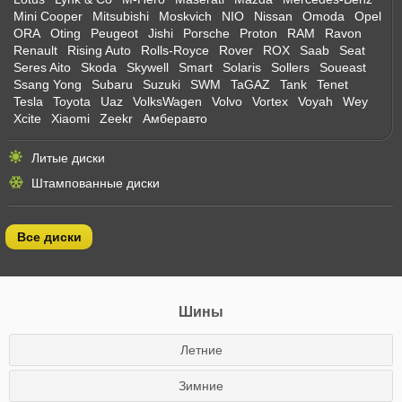
Mini Cooper
Mitsubishi
Moskvich
NIO
Nissan
Omoda
Opel
ORA
Oting
Peugeot
Jishi
Porsche
Proton
RAM
Ravon
Renault
Rising Auto
Rolls-Royce
Rover
ROX
Saab
Seat
Seres Aito
Skoda
Skywell
Smart
Solaris
Sollers
Soueast
Ssang Yong
Subaru
Suzuki
SWM
TaGAZ
Tank
Tenet
Tesla
Toyota
Uaz
VolksWagen
Volvo
Vortex
Voyah
Wey
Xcite
Xiaomi
Zeekr
Амберавто
Литые диски
Штампованные диски
Все диски
Шины
Летние
Зимние