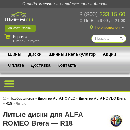
Онлайн магазин по продаже шин и дисков
8 (800)
333 15 60
Пн-Вс с 9:00 до 21:00
Не определен
Заказать
звонок
Корзина
В корзине пусто.
Шины
Диски
Шинный калькулятор
Акции
Оплата
Доставка
Контакты
»
Подбор дисков
»
Диски на ALFA ROMEO
»
Диски на ALFA ROMEO Brera
»
R18
»
Литые
Литые диски для ALFA
ROMEO Brera — R18