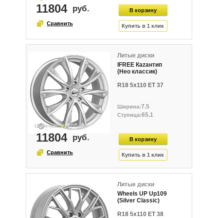
11804
Литые диски
IFREE Каzантип
(Нео классик)
R18 5x110 ET 37
7.5
65.1
11804
Литые диски
Wheels UP Up109
(Silver Classic)
R18 5x110 ET 38