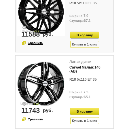
R18 5x110 ET 35
7.0
67.1
11588
Литые диски
Carwel Малык 140
(AB)
R18 5x110 ET 35
7.5
65.1
11743