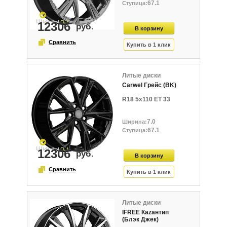
67.1
12306
Литые диски
Carwel Грейс (BK)
R18 5x110 ET 33
7.0
67.1
12306
Литые диски
IFREE Кazaнтип
(Блэк Джек)