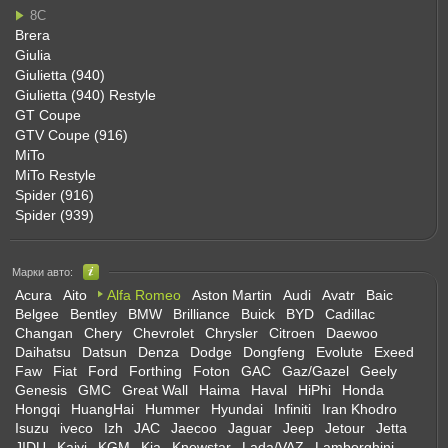
8C
Brera
Giulia
Giulietta (940)
Giulietta (940) Restyle
GT Coupe
GTV Coupe (916)
MiTo
MiTo Restyle
Spider (916)
Spider (939)
Марки авто:
Acura
Aito
Alfa Romeo
Aston Martin
Audi
Avatr
Baic
Belgee
Bentley
BMW
Brilliance
Buick
BYD
Cadillac
Changan
Chery
Chevrolet
Chrysler
Citroen
Daewoo
Daihatsu
Datsun
Denza
Dodge
Dongfeng
Evolute
Exeed
Faw
Fiat
Ford
Forthing
Foton
GAC
Gaz/Gazel
Geely
Genesis
GMC
Great Wall
Haima
Haval
HiPhi
Honda
Hongqi
HuangHai
Hummer
Hyundai
Infiniti
Iran Khodro
Isuzu
iveco
Izh
JAC
Jaecoo
Jaguar
Jeep
Jetour
Jetta
JIDU
Kaiyi
KGM
Kia
Knewstar
Lada/VAZ
Lamborghini