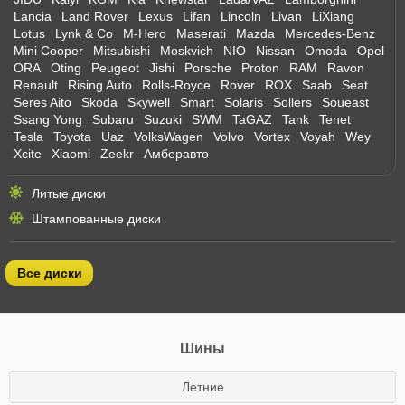
Lancia
Land Rover
Lexus
Lifan
Lincoln
Livan
LiXiang
Lotus
Lynk & Co
M-Hero
Maserati
Mazda
Mercedes-Benz
Mini Cooper
Mitsubishi
Moskvich
NIO
Nissan
Omoda
Opel
ORA
Oting
Peugeot
Jishi
Porsche
Proton
RAM
Ravon
Renault
Rising Auto
Rolls-Royce
Rover
ROX
Saab
Seat
Seres Aito
Skoda
Skywell
Smart
Solaris
Sollers
Soueast
Ssang Yong
Subaru
Suzuki
SWM
TaGAZ
Tank
Tenet
Tesla
Toyota
Uaz
VolksWagen
Volvo
Vortex
Voyah
Wey
Xcite
Xiaomi
Zeekr
Амберавто
Литые диски
Штампованные диски
Все диски
Шины
Летние