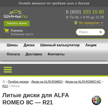
Онлайн магазин по продаже шин и дисков
8 (800)
333 15 60
Пн-Вс с 9:00 до 21:00
Не определен
Заказать
звонок
Корзина
В корзине пусто.
Шины
Диски
Шинный калькулятор
Акции
Оплата
Доставка
Контакты
»
Подбор дисков
»
Диски на ALFA ROMEO
»
Диски на ALFA ROMEO 8C
»
R21
»
Литые
Литые диски для ALFA
ROMEO 8C — R21