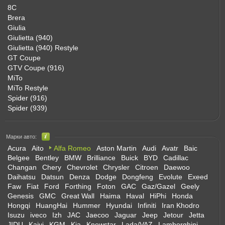
8C
Brera
Giulia
Giulietta (940)
Giulietta (940) Restyle
GT Coupe
GTV Coupe (916)
MiTo
MiTo Restyle
Spider (916)
Spider (939)
Марки авто:
Acura
Aito
Alfa Romeo
Aston Martin
Audi
Avatr
Baic
Belgee
Bentley
BMW
Brilliance
Buick
BYD
Cadillac
Changan
Chery
Chevrolet
Chrysler
Citroen
Daewoo
Daihatsu
Datsun
Denza
Dodge
Dongfeng
Evolute
Exeed
Faw
Fiat
Ford
Forthing
Foton
GAC
Gaz/Gazel
Geely
Genesis
GMC
Great Wall
Haima
Haval
HiPhi
Honda
Hongqi
HuangHai
Hummer
Hyundai
Infiniti
Iran Khodro
Isuzu
iveco
Izh
JAC
Jaecoo
Jaguar
Jeep
Jetour
Jetta
JIDU
Kaiyi
KGM
Kia
Knewstar
Lada/VAZ
Lamborghini