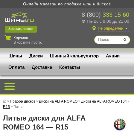
Онлайн магазин по продаже шин и дисков
8 (800)
333 15 60
Пн-Вс с 9:00 до 21:00
Не определен
Заказать
звонок
Корзина
В корзине пусто.
Шины
Диски
Шинный калькулятор
Акции
Оплата
Доставка
Контакты
»
Подбор дисков
»
Диски на ALFA ROMEO
»
Диски на ALFA ROMEO 164
»
R15
»
Литые
Литые диски для ALFA
ROMEO 164 — R15