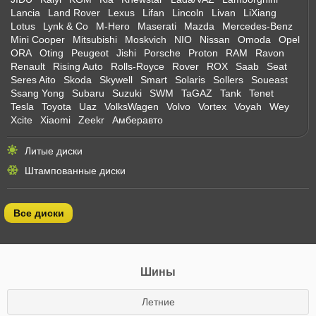
Lancia
Land Rover
Lexus
Lifan
Lincoln
Livan
LiXiang
Lotus
Lynk & Co
M-Hero
Maserati
Mazda
Mercedes-Benz
Mini Cooper
Mitsubishi
Moskvich
NIO
Nissan
Omoda
Opel
ORA
Oting
Peugeot
Jishi
Porsche
Proton
RAM
Ravon
Renault
Rising Auto
Rolls-Royce
Rover
ROX
Saab
Seat
Seres Aito
Skoda
Skywell
Smart
Solaris
Sollers
Soueast
Ssang Yong
Subaru
Suzuki
SWM
TaGAZ
Tank
Tenet
Tesla
Toyota
Uaz
VolksWagen
Volvo
Vortex
Voyah
Wey
Xcite
Xiaomi
Zeekr
Амберавто
Литые диски
Штампованные диски
Все диски
Шины
Летние