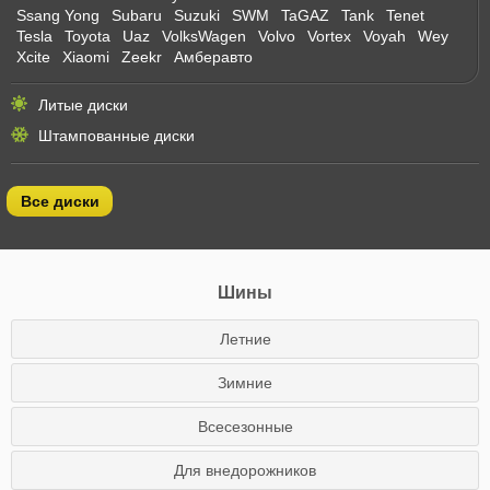
Ssang Yong
Subaru
Suzuki
SWM
TaGAZ
Tank
Tenet
Tesla
Toyota
Uaz
VolksWagen
Volvo
Vortex
Voyah
Wey
Xcite
Xiaomi
Zeekr
Амберавто
Литые диски
Штампованные диски
Все диски
Шины
Летние
Зимние
Всесезонные
Для внедорожников