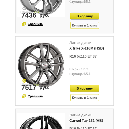
65.1
7436
Литые диски
X`trike X-116М (HSB)
R16 5x110 ET 37
6.5
65.1
7517
Литые диски
Carwel Тау 131 (AB)
R16 5x110 ET 37