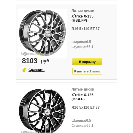
Литые диски
X`trike X-135
(HSB/FP)
R16 5x110 ET 37
6.5
65.1
8103
Литые диски
X`trike X-135
(BK/FP)
R16 5x110 ET 37
6.5
65.1