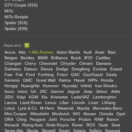
GTV Coupe (916)
MiTo
MiTo Restyle
Spider (916)
Spider (939)
Марки авто:
Acura
Aito
Alfa Romeo
Aston Martin
Audi
Avatr
Baic
Belgee
Bentley
BMW
Brilliance
Buick
BYD
Cadillac
Changan
Chery
Chevrolet
Chrysler
Citroen
Daewoo
Daihatsu
Datsun
Denza
Dodge
Dongfeng
Evolute
Exeed
Faw
Fiat
Ford
Forthing
Foton
GAC
Gaz/Gazel
Geely
Genesis
GMC
Great Wall
Haima
Haval
HiPhi
Honda
Hongqi
HuangHai
Hummer
Hyundai
Infiniti
Iran Khodro
Isuzu
iveco
Izh
JAC
Jaecoo
Jaguar
Jeep
Jetour
Jetta
JIDU
Kaiyi
KGM
Kia
Knewstar
Lada/VAZ
Lamborghini
Lancia
Land Rover
Lexus
Lifan
Lincoln
Livan
LiXiang
Lotus
Lynk & Co
M-Hero
Maserati
Mazda
Mercedes-Benz
Mini Cooper
Mitsubishi
Moskvich
NIO
Nissan
Omoda
Opel
ORA
Oting
Peugeot
Jishi
Porsche
Proton
RAM
Ravon
Renault
Rising Auto
Rolls-Royce
Rover
ROX
Saab
Seat
Seres Aito
Skoda
Skywell
Smart
Solaris
Sollers
Soueast