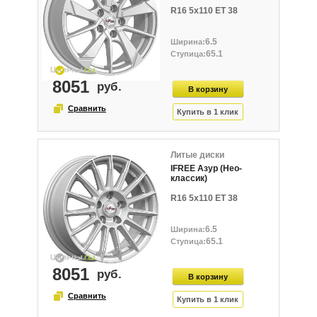
R16 5x110 ET 38
6.5
65.1
8051
Литые диски
IFREE Азур (Нео-
классик)
R16 5x110 ET 38
6.5
65.1
8051