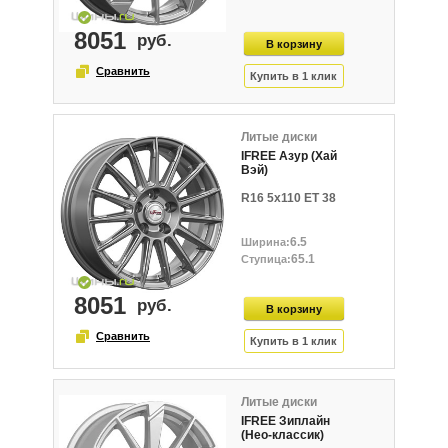
8051
Литые диски
IFREE Азур (Хай
Вэй)
R16 5x110 ET 38
6.5
65.1
8051
Литые диски
IFREE Зиплайн
(Нео-классик)