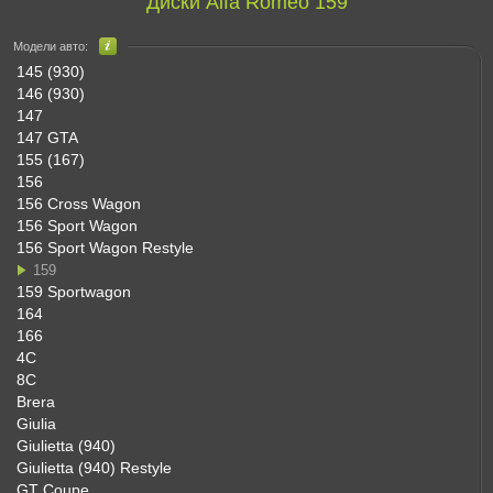
Диски Alfa Romeo 159
Модели авто:
145 (930)
146 (930)
147
147 GTA
155 (167)
156
156 Cross Wagon
156 Sport Wagon
156 Sport Wagon Restyle
159
159 Sportwagon
164
166
4C
8C
Brera
Giulia
Giulietta (940)
Giulietta (940) Restyle
GT Coupe