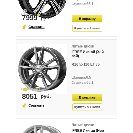
65.1
7999
Литые диски
IFREE Икигай (Хай
вэй)
R16 5x110 ET 35
6.5
65.1
8051
Литые диски
IFREE Икигай (Нео-