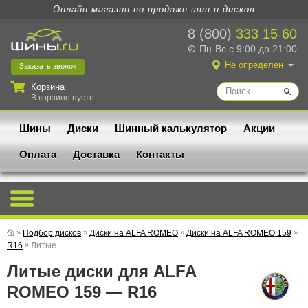
Онлайн магазин по продаже шин и дисков
8 (800)
333 15 60
Пн-Вс с 9:00 до 21:00
Не определен
Заказать
звонок
Корзина
В корзине пусто.
Шины
Диски
Шинный калькулятор
Акции
Оплата
Доставка
Контакты
»
Подбор дисков
»
Диски на ALFA ROMEO
»
Диски на ALFA ROMEO 159
»
R16
»
Литые
Литые диски для ALFA
ROMEO 159 — R16