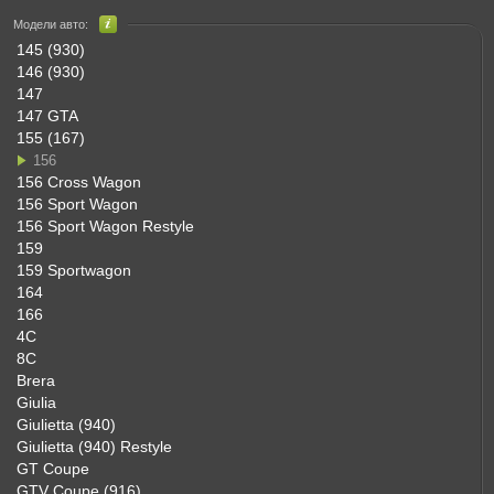
Модели авто:
145 (930)
146 (930)
147
147 GTA
155 (167)
156
156 Cross Wagon
156 Sport Wagon
156 Sport Wagon Restyle
159
159 Sportwagon
164
166
4C
8C
Brera
Giulia
Giulietta (940)
Giulietta (940) Restyle
GT Coupe
GTV Coupe (916)