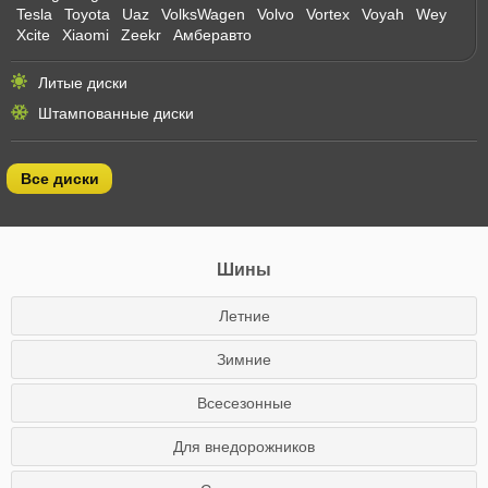
Tesla
Toyota
Uaz
VolksWagen
Volvo
Vortex
Voyah
Wey
Xcite
Xiaomi
Zeekr
Амберавто
Литые диски
Штампованные диски
Все диски
Шины
Летние
Зимние
Всесезонные
Для внедорожников