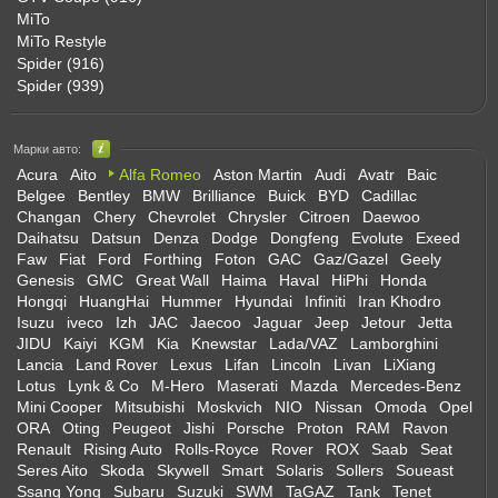
MiTo
MiTo Restyle
Spider (916)
Spider (939)
Марки авто:
Acura
Aito
Alfa Romeo
Aston Martin
Audi
Avatr
Baic
Belgee
Bentley
BMW
Brilliance
Buick
BYD
Cadillac
Changan
Chery
Chevrolet
Chrysler
Citroen
Daewoo
Daihatsu
Datsun
Denza
Dodge
Dongfeng
Evolute
Exeed
Faw
Fiat
Ford
Forthing
Foton
GAC
Gaz/Gazel
Geely
Genesis
GMC
Great Wall
Haima
Haval
HiPhi
Honda
Hongqi
HuangHai
Hummer
Hyundai
Infiniti
Iran Khodro
Isuzu
iveco
Izh
JAC
Jaecoo
Jaguar
Jeep
Jetour
Jetta
JIDU
Kaiyi
KGM
Kia
Knewstar
Lada/VAZ
Lamborghini
Lancia
Land Rover
Lexus
Lifan
Lincoln
Livan
LiXiang
Lotus
Lynk & Co
M-Hero
Maserati
Mazda
Mercedes-Benz
Mini Cooper
Mitsubishi
Moskvich
NIO
Nissan
Omoda
Opel
ORA
Oting
Peugeot
Jishi
Porsche
Proton
RAM
Ravon
Renault
Rising Auto
Rolls-Royce
Rover
ROX
Saab
Seat
Seres Aito
Skoda
Skywell
Smart
Solaris
Sollers
Soueast
Ssang Yong
Subaru
Suzuki
SWM
TaGAZ
Tank
Tenet