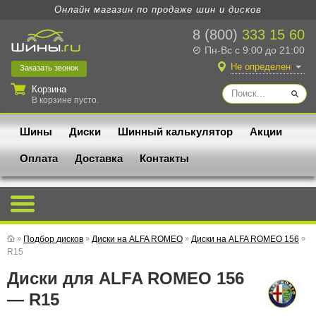
Онлайн магазин по продаже шин и дисков
8 (800)
333 15 60
Пн-Вс с 9:00 до 21:00
Не определен
Заказать
звонок
Корзина
В корзине пусто.
Шины
Диски
Шинный калькулятор
Акции
Оплата
Доставка
Контакты
»
Подбор дисков
»
Диски на ALFA ROMEO
»
Диски на ALFA ROMEO 156
»
R15
Диски для ALFA ROMEO 156
— R15