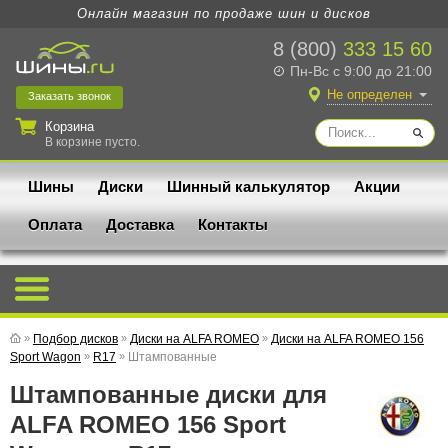
Онлайн магазин по продаже шин и дисков
8 (800)
333 15 60
Пн-Вс с 9:00 до 21:00
Не определен
Заказать
звонок
Корзина
В корзине пусто.
Шины
Диски
Шинный калькулятор
Акции
Оплата
Доставка
Контакты
»
Подбор дисков
»
Диски на ALFA ROMEO
»
Диски на ALFA ROMEO 156
Sport Wagon
»
R17
»
Штампованные
Штампованные диски для
ALFA ROMEO 156 Sport