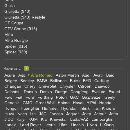
Giulia
Giulietta (940)
Giulietta (940) Restyle
GT Coupe
GTV Coupe (916)
MiTo
MiTo Restyle
Spider (916)
Spider (939)
Марки авто:
Acura
Aito
Alfa Romeo
Aston Martin
Audi
Avatr
Baic
Belgee
Bentley
BMW
Brilliance
Buick
BYD
Cadillac
Changan
Chery
Chevrolet
Chrysler
Citroen
Daewoo
Daihatsu
Datsun
Denza
Dodge
Dongfeng
Evolute
Exeed
Faw
Fiat
Ford
Forthing
Foton
GAC
Gaz/Gazel
Geely
Genesis
GMC
Great Wall
Haima
Haval
HiPhi
Honda
Hongqi
HuangHai
Hummer
Hyundai
Infiniti
Iran Khodro
Isuzu
iveco
Izh
JAC
Jaecoo
Jaguar
Jeep
Jetour
Jetta
JIDU
Kaiyi
KGM
Kia
Knewstar
Lada/VAZ
Lamborghini
Lancia
Land Rover
Lexus
Lifan
Lincoln
Livan
LiXiang