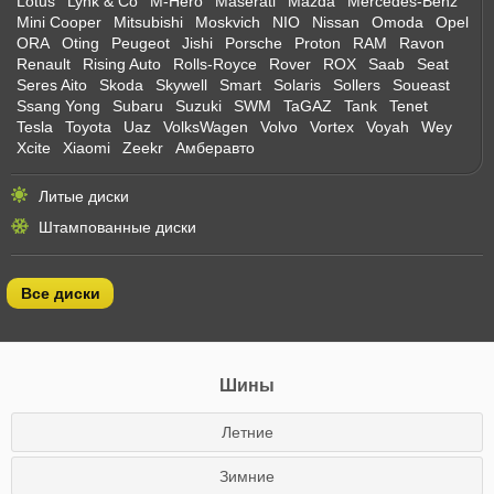
Lotus
Lynk & Co
M-Hero
Maserati
Mazda
Mercedes-Benz
Mini Cooper
Mitsubishi
Moskvich
NIO
Nissan
Omoda
Opel
ORA
Oting
Peugeot
Jishi
Porsche
Proton
RAM
Ravon
Renault
Rising Auto
Rolls-Royce
Rover
ROX
Saab
Seat
Seres Aito
Skoda
Skywell
Smart
Solaris
Sollers
Soueast
Ssang Yong
Subaru
Suzuki
SWM
TaGAZ
Tank
Tenet
Tesla
Toyota
Uaz
VolksWagen
Volvo
Vortex
Voyah
Wey
Xcite
Xiaomi
Zeekr
Амберавто
Литые диски
Штампованные диски
Все диски
Шины
Летние
Зимние