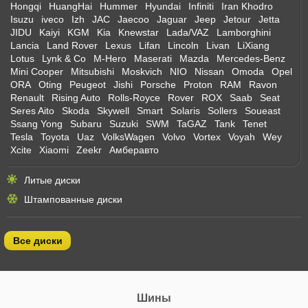
Hongqi
HuangHai
Hummer
Hyundai
Infiniti
Iran Khodro
Isuzu
iveco
Izh
JAC
Jaecoo
Jaguar
Jeep
Jetour
Jetta
JIDU
Kaiyi
KGM
Kia
Knewstar
Lada/VAZ
Lamborghini
Lancia
Land Rover
Lexus
Lifan
Lincoln
Livan
LiXiang
Lotus
Lynk & Co
M-Hero
Maserati
Mazda
Mercedes-Benz
Mini Cooper
Mitsubishi
Moskvich
NIO
Nissan
Omoda
Opel
ORA
Oting
Peugeot
Jishi
Porsche
Proton
RAM
Ravon
Renault
Rising Auto
Rolls-Royce
Rover
ROX
Saab
Seat
Seres Aito
Skoda
Skywell
Smart
Solaris
Sollers
Soueast
Ssang Yong
Subaru
Suzuki
SWM
TaGAZ
Tank
Tenet
Tesla
Toyota
Uaz
VolksWagen
Volvo
Vortex
Voyah
Wey
Xcite
Xiaomi
Zeekr
Амберавто
Литые диски
Штампованные диски
Все диски
Шины