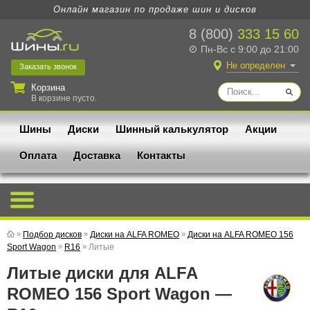
Онлайн магазин по продаже шин и дисков
8 (800)
333 15 60
Пн-Вс с 9:00 до 21:00
Не определен
Заказать
звонок
Корзина
В корзине пусто.
Шины
Диски
Шинный калькулятор
Акции
Оплата
Доставка
Контакты
»
Подбор дисков
»
Диски на ALFA ROMEO
»
Диски на ALFA ROMEO 156
Sport Wagon
»
R16
»
Литые
Литые диски для ALFA
ROMEO 156 Sport Wagon —