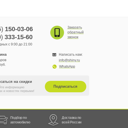
5)
150-03-06
Заказать
обратный
0)
333-15-60
звонок
ных с 9:00 до 21:00
зина
Написать нам:
аров
info@shiny.ru
руб.
WhatsApp
саться на скидки
Подписаться
йте информацию
ах и новостях первыми!
Подбор по
Доставка по
автомобилю
всей России