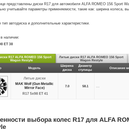
ице представлены диски R17 для автомобиля ALFA ROMEO 156 Sport Wag
ьно учитывайте параметры применяемости, такие как: ширина колеса, вы
 тип автодиска и дополнительные характеристики.
в наличии:
98 ET 38
диски R17 ALFA ROMEO 156 Sport
Литые диски R17 ALFA ROMEO 156 Sport
Wagon Restyle
Wagon Restyle
Ширина
Диаметр
о
Модель
Описание м
диска
ступицы
Литые диски
MAK Wolf (Gun Metallic
…
7.0
58.1
Mirror Face)
R17 5x98 ET 41
енности выбора колес R17 для ALFA RO
le