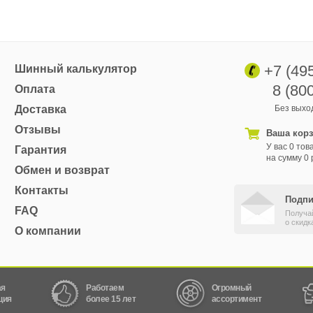
+7 (49
Шинный калькулятор
8 (80
Оплата
Доставка
Без выход
Отзывы
Ваша кор
У вас 0 тов
Гарантия
на сумму 0 
Обмен и возврат
Контакты
Подпи
FAQ
Получа
о скидк
О компании
ая
Работаем
Огромный
ция
более 15 лет
ассортимент