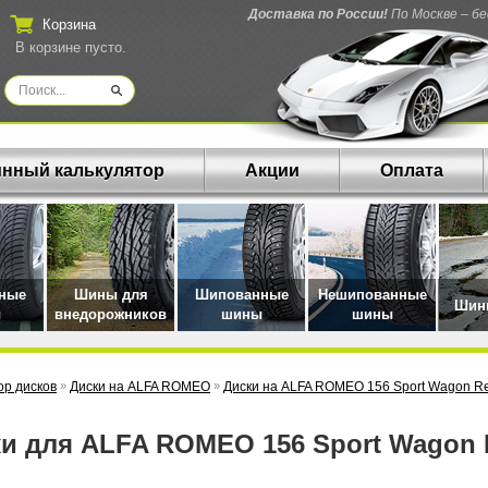
Доставка по России!
По Москве – б
Корзина
В корзине пусто.
нный калькулятор
Акции
Оплата
нные
Шины для
Шипованные
Нешипованные
Шины
ы
внедорожников
шины
шины
р дисков
»
Диски на ALFA ROMEO
»
Диски на ALFA ROMEO 156 Sport Wagon Re
ки для ALFA ROMEO 156 Sport Wagon 