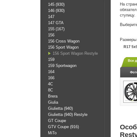
На стран
145 (930)
обязател
146 (930)
ступицу.
147
147 GTA
Выберите
155 (167)
156
Размеры 
156 Cross Wagon
R17 5x
156 Sport Wagon
156 Sport Wagon Restyle
159
Все 
159 Sportwagon
164
Фот
166
4C
8C
Brera
Giulia
Giulietta (940)
Giulietta (940) Restyle
GT Coupe
Особ
GTV Coupe (916)
MiTo
Resty