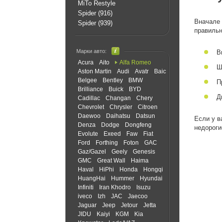
MiTo Restyle
Spider (916)
Вначале 
Spider (939)
правильн
Марки авто:
В
Acura
Aito
Alfa Romeo
Ш
Aston Martin
Audi
Avatr
Baic
Belgee
Bentley
BMW
П
Brilliance
Buick
BYD
Д
Cadillac
Changan
Chery
Chevrolet
Chrysler
Citroen
Daewoo
Daihatsu
Datsun
Если у в
Denza
Dodge
Dongfeng
недороги
Evolute
Exeed
Faw
Fiat
Ford
Forthing
Foton
GAC
Gaz/Gazel
Geely
Genesis
GMC
Great Wall
Haima
Haval
HiPhi
Honda
Hongqi
HuangHai
Hummer
Hyundai
Infiniti
Iran Khodro
Isuzu
iveco
Izh
JAC
Jaecoo
Jaguar
Jeep
Jetour
Jetta
JIDU
Kaiyi
KGM
Kia