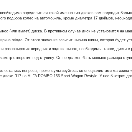
необходимо определиться какой именно тип дисков вам подходит боль
ого подбора колес на автомобиль, кроме диаметра 17 дюймов, необхо
ынос (или вылет) диска. В противном случае диск не установится на ма
ирина обода. От этого значения зависит ширина шины, которая будет уст
ри разношироких передних и задних шинах, необходимы, также, диски с 
иаметр отверстия под ступицу. Он не должен быть меньше размера ступ
ас остались вопросы, проконсультируйтесь со специалистами магазина
е диски R17 на ALFA ROMEO 156 Sport Wagon Restyle. У нас быстрая дос