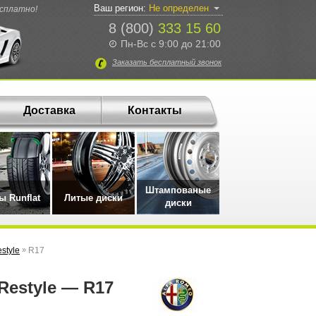
Ваш регион:
Не определен
есплатно!
8 (800)
333 15 60
Пн-Вс с 9:00 до 21:00
Заказать
бесплатный
звонок
Доставка
Контакты
Штампованые
 Runflat
Литые диски
диски
style
»
R17
Restyle — R17