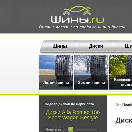
Онлайн магазин по продаже шин и дисков
Шины
Диски
Ши
Всесезо
Летние шины
Зимние шины
шин
Подбор дисков по марке авто
»
Подбо
Диски Alfa Romeo 156
Sport Wagon Restyle
Дис
Модели авто: