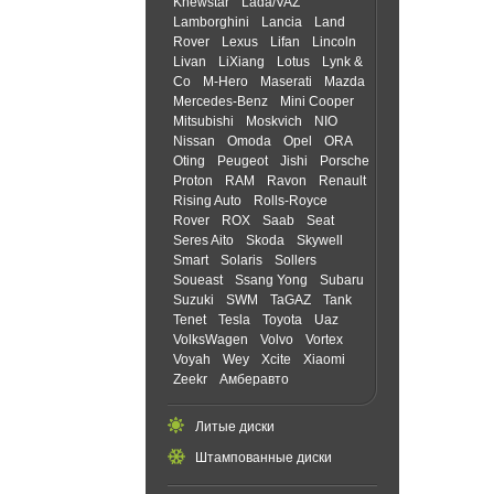
Knewstar
Lada/VAZ
Lamborghini
Lancia
Land
Rover
Lexus
Lifan
Lincoln
Livan
LiXiang
Lotus
Lynk &
Co
M-Hero
Maserati
Mazda
Mercedes-Benz
Mini Cooper
Mitsubishi
Moskvich
NIO
Nissan
Omoda
Opel
ORA
Oting
Peugeot
Jishi
Porsche
Proton
RAM
Ravon
Renault
Rising Auto
Rolls-Royce
Rover
ROX
Saab
Seat
Seres Aito
Skoda
Skywell
Smart
Solaris
Sollers
Soueast
Ssang Yong
Subaru
Suzuki
SWM
TaGAZ
Tank
Tenet
Tesla
Toyota
Uaz
VolksWagen
Volvo
Vortex
Voyah
Wey
Xcite
Xiaomi
Zeekr
Амберавто
Литые диски
Штампованные диски