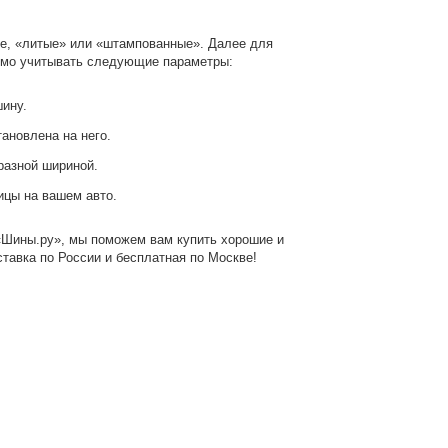
ше, «литые» или «штампованные». Далее для
димо учитывать следующие параметры:
шину.
ановлена на него.
разной шириной.
ицы на вашем авто.
 «Шины.ру», мы поможем вам купить хорошие и
тавка по России и бесплатная по Москве!