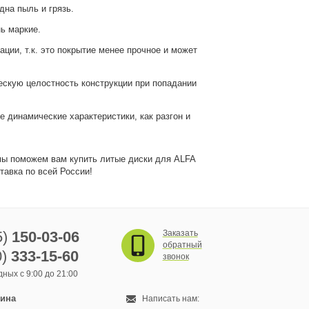
дна пыль и грязь.
ь маркие.
ии, т.к. это покрытие менее прочное и может
скую целостность конструкции при попадании
 динамические характеристики, как разгон и
мы поможем вам купить литые диски для ALFA
тавка по всей России!
5)
150-03-06
Заказать
обратный
0)
333-15-60
звонок
ных с 9:00 до 21:00
зина
Написать нам: