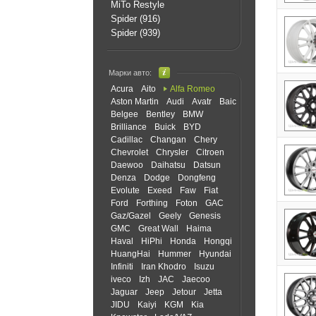
MiTo Restyle
Spider (916)
Spider (939)
Марки авто:
Acura
Aito
Alfa Romeo
Aston Martin
Audi
Avatr
Baic
Belgee
Bentley
BMW
Brilliance
Buick
BYD
Cadillac
Changan
Chery
Chevrolet
Chrysler
Citroen
Daewoo
Daihatsu
Datsun
Denza
Dodge
Dongfeng
Evolute
Exeed
Faw
Fiat
Ford
Forthing
Foton
GAC
Gaz/Gazel
Geely
Genesis
GMC
Great Wall
Haima
Haval
HiPhi
Honda
Hongqi
HuangHai
Hummer
Hyundai
Infiniti
Iran Khodro
Isuzu
iveco
Izh
JAC
Jaecoo
Jaguar
Jeep
Jetour
Jetta
JIDU
Kaiyi
KGM
Kia