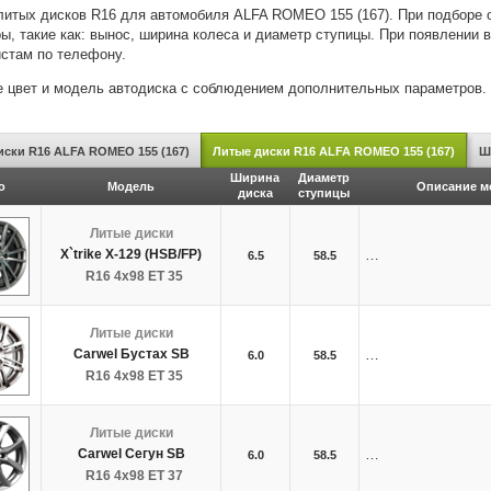
литых дисков R16 для автомобиля ALFA ROMEO 155 (167). При подборе 
ы, такие как: вынос, ширина колеса и диаметр ступицы. При появлении 
стам по телефону.
 цвет и модель автодиска с соблюдением дополнительных параметров.
иски R16 ALFA ROMEO 155 (167)
Литые диски R16 ALFA ROMEO 155 (167)
Ш
Ширина
Диаметр
о
Модель
Описание м
диска
ступицы
Литые диски
X`trike X-129 (HSB/FP)
…
6.5
58.5
R16 4x98 ET 35
Литые диски
Carwel Бустах SB
…
6.0
58.5
R16 4x98 ET 35
Литые диски
Carwel Сегун SB
…
6.0
58.5
R16 4x98 ET 37