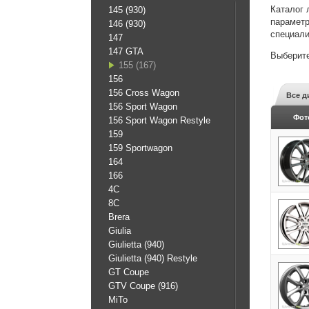
Каталог 
145 (930)
параметр
146 (930)
специали
147
147 GTA
Выберите
155 (167)
156
156 Cross Wagon
Все д
156 Sport Wagon
Фот
156 Sport Wagon Restyle
159
159 Sportwagon
164
166
4C
8C
Brera
Giulia
Giulietta (940)
Giulietta (940) Restyle
GT Coupe
GTV Coupe (916)
MiTo