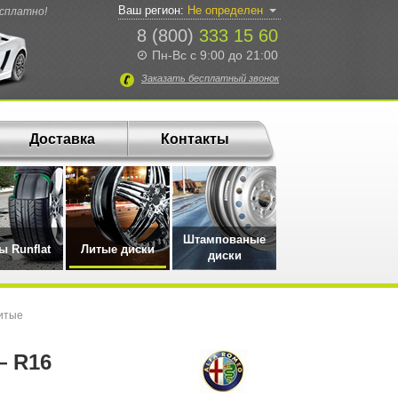
Ваш регион:
Не определен
есплатно!
8 (800)
333 15 60
Пн-Вс с 9:00 до 21:00
Заказать
бесплатный
звонок
Доставка
Контакты
Штампованые
 Runflat
Литые диски
диски
итые
— R16