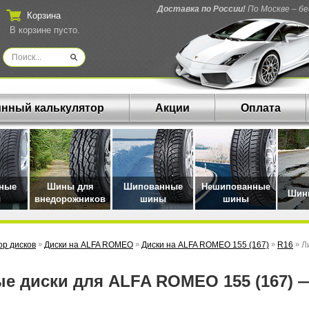
Доставка по России!
По Москве – б
Корзина
В корзине пусто.
нный калькулятор
Акции
Оплата
нные
Шины для
Шипованные
Нешипованные
Шины
ы
внедорожников
шины
шины
р дисков
»
Диски на ALFA ROMEO
»
Диски на ALFA ROMEO 155 (167)
»
R16
»
Л
ые диски для ALFA ROMEO 155 (167) 