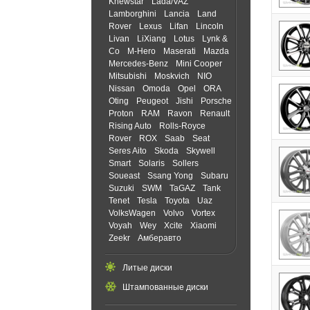
Knewstar
Lada/VAZ
Lamborghini
Lancia
Land
Rover
Lexus
Lifan
Lincoln
Livan
LiXiang
Lotus
Lynk &
Co
M-Hero
Maserati
Mazda
Mercedes-Benz
Mini Cooper
Mitsubishi
Moskvich
NIO
Nissan
Omoda
Opel
ORA
Oting
Peugeot
Jishi
Porsche
Proton
RAM
Ravon
Renault
Rising Auto
Rolls-Royce
Rover
ROX
Saab
Seat
Seres Aito
Skoda
Skywell
Smart
Solaris
Sollers
Soueast
Ssang Yong
Subaru
Suzuki
SWM
TaGAZ
Tank
Tenet
Tesla
Toyota
Uaz
VolksWagen
Volvo
Vortex
Voyah
Wey
Xcite
Xiaomi
Zeekr
Амберавто
Литые диски
Штампованные диски