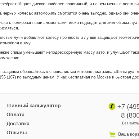
еребристый цвет дисков наиболее практичный, и на нем меньше всего ви
а черных колесах автомобиль смотрится очень выгодно, однако они очен
иски с полированными элементами плохо подходят для зимней эксплуатац
кисляться.
олстые лучи добавляют колесу прочность и лучше защищают геометриче
втомобиля в яму.
онкие спицы уменьшают неподрессоренную массу авто, и улучшают такие
орможение.
льтациями обращайтесь к специалистам интернет-магазина «Шины.ру», 
5 (167) по выгодным ценам. У нас бесплатная по Москве и быстрая дос
+7 (49
Шинный калькулятор
8 (80
Оплата
Доставка
Без выход
Отзывы
Ваша кор