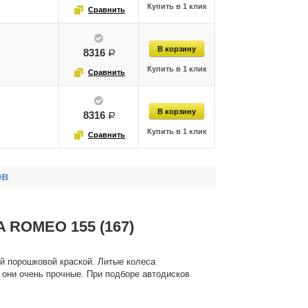
8316
руб.
8316
руб.
ов
A ROMEO 155 (167)
й порошковой краской. Литые колеса
 они очень прочные. При подборе автодисков