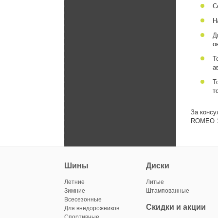
С
Н
Д
о
Т
а
Т
т
За консу
ROMEO 15
Шины
Диски
Летние
Литые
Зимние
Штампованные
Всесезонные
Скидки и акции
Для внедорожников
Спортивные