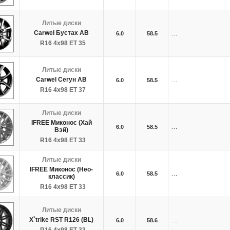
Литые диски
Carwel Бустах AB
…
6.0
58.5
R16 4x98 ET 35
Литые диски
Carwel Сегун AB
…
6.0
58.5
R16 4x98 ET 37
Литые диски
IFREE Миконос (Хай
…
6.0
58.5
Вэй)
R16 4x98 ET 33
Литые диски
IFREE Миконос (Нео-
…
6.0
58.5
классик)
R16 4x98 ET 33
Литые диски
X`trike RST R126 (BL)
…
6.0
58.6