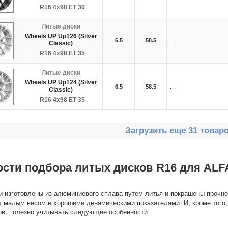
R16 4x98 ET 30
Литые диски
Wheels UP Up126 (Silver
…
6.5
58.5
Classic)
R16 4x98 ET 35
Литые диски
Wheels UP Up124 (Silver
…
6.5
58.5
Classic)
R16 4x98 ET 35
Загрузить еще 31 товар
ости подбора литых дисков R16 для ALF
и изготовлены из алюминиевого сплава путем литья и покрашены прочно
 малым весом и хорошими динамическими показателями. И, кроме того,
в, полезно учитывать следующие особенности: