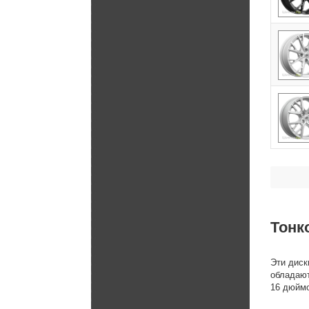
Тонк
Эти диск
обладают
16 дюймо