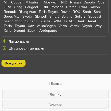
Mini Cooper
Mitsubishi
Moskvich
NIO
Nissan
Omoda
Opel
ORA
Oting
Peugeot
Jishi
Porsche
Proton
RAM
Ravon
Renault
Rising Auto
Rolls-Royce
Rover
ROX
Saab
Seat
Seres Aito
Skoda
Skywell
Smart
Solaris
Sollers
Soueast
Ssang Yong
Subaru
Suzuki
SWM
TaGAZ
Tank
Tenet
Tesla
Toyota
Uaz
VolksWagen
Volvo
Vortex
Voyah
Wey
Xcite
Xiaomi
Zeekr
Амберавто
Литые диски
Штампованные диски
Все диски
Шины
Летние
Зимние