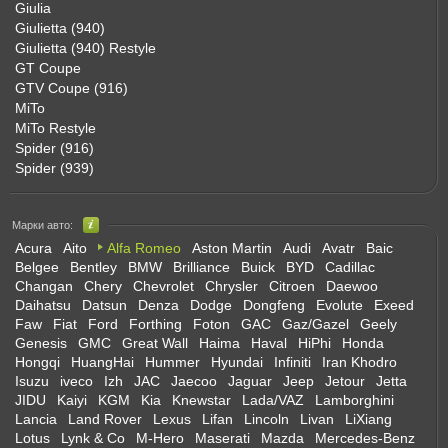
Giulia
Giulietta (940)
Giulietta (940) Restyle
GT Coupe
GTV Coupe (916)
MiTo
MiTo Restyle
Spider (916)
Spider (939)
Марки авто:
Acura
Aito
Alfa Romeo
Aston Martin
Audi
Avatr
Baic
Belgee
Bentley
BMW
Brilliance
Buick
BYD
Cadillac
Changan
Chery
Chevrolet
Chrysler
Citroen
Daewoo
Daihatsu
Datsun
Denza
Dodge
Dongfeng
Evolute
Exeed
Faw
Fiat
Ford
Forthing
Foton
GAC
Gaz/Gazel
Geely
Genesis
GMC
Great Wall
Haima
Haval
HiPhi
Honda
Hongqi
HuangHai
Hummer
Hyundai
Infiniti
Iran Khodro
Isuzu
iveco
Izh
JAC
Jaecoo
Jaguar
Jeep
Jetour
Jetta
JIDU
Kaiyi
KGM
Kia
Knewstar
Lada/VAZ
Lamborghini
Lancia
Land Rover
Lexus
Lifan
Lincoln
Livan
LiXiang
Lotus
Lynk & Co
M-Hero
Maserati
Mazda
Mercedes-Benz