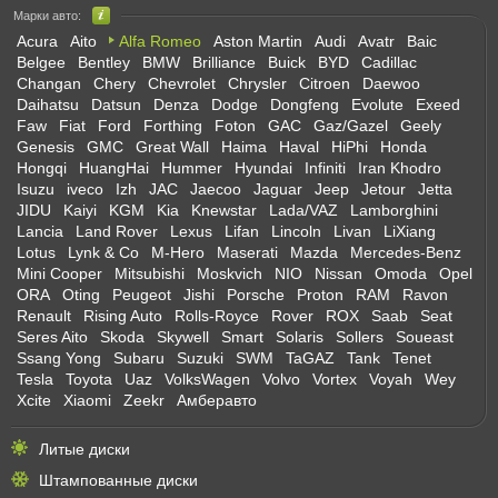
Марки авто:
Acura
Aito
Alfa Romeo
Aston Martin
Audi
Avatr
Baic
Belgee
Bentley
BMW
Brilliance
Buick
BYD
Cadillac
Changan
Chery
Chevrolet
Chrysler
Citroen
Daewoo
Daihatsu
Datsun
Denza
Dodge
Dongfeng
Evolute
Exeed
Faw
Fiat
Ford
Forthing
Foton
GAC
Gaz/Gazel
Geely
Genesis
GMC
Great Wall
Haima
Haval
HiPhi
Honda
Hongqi
HuangHai
Hummer
Hyundai
Infiniti
Iran Khodro
Isuzu
iveco
Izh
JAC
Jaecoo
Jaguar
Jeep
Jetour
Jetta
JIDU
Kaiyi
KGM
Kia
Knewstar
Lada/VAZ
Lamborghini
Lancia
Land Rover
Lexus
Lifan
Lincoln
Livan
LiXiang
Lotus
Lynk & Co
M-Hero
Maserati
Mazda
Mercedes-Benz
Mini Cooper
Mitsubishi
Moskvich
NIO
Nissan
Omoda
Opel
ORA
Oting
Peugeot
Jishi
Porsche
Proton
RAM
Ravon
Renault
Rising Auto
Rolls-Royce
Rover
ROX
Saab
Seat
Seres Aito
Skoda
Skywell
Smart
Solaris
Sollers
Soueast
Ssang Yong
Subaru
Suzuki
SWM
TaGAZ
Tank
Tenet
Tesla
Toyota
Uaz
VolksWagen
Volvo
Vortex
Voyah
Wey
Xcite
Xiaomi
Zeekr
Амберавто
Литые диски
Штампованные диски