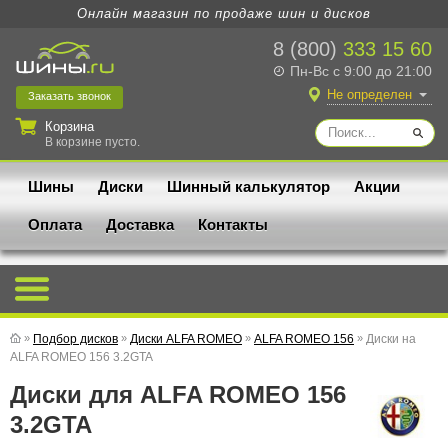
Онлайн магазин по продаже шин и дисков
8 (800)
333 15 60
Пн-Вс с 9:00 до 21:00
Не определен
Заказать
звонок
Корзина
В корзине пусто.
Шины
Диски
Шинный калькулятор
Акции
Оплата
Доставка
Контакты
»
Подбор дисков
»
Диски ALFA ROMEO
»
ALFA ROMEO 156
»
Диски на
ALFA ROMEO 156 3.2GTA
Диски для ALFA ROMEO 156
3.2GTA