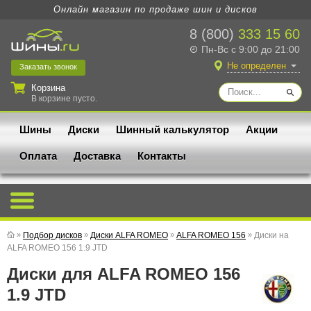
Онлайн магазин по продаже шин и дисков
8 (800)
333 15 60
Пн-Вс с 9:00 до 21:00
Не определен
Заказать
звонок
Корзина
В корзине пусто.
Шины
Диски
Шинный калькулятор
Акции
Оплата
Доставка
Контакты
»
Подбор дисков
»
Диски ALFA ROMEO
»
ALFA ROMEO 156
»
Диски на
ALFA ROMEO 156 1.9 JTD
Диски для ALFA ROMEO 156
1.9 JTD