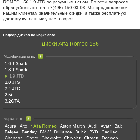
ROMEO 156 1.9 JTD по разумным ценам. По всем вопросам
обращайтесь по
тел: +7(495) 150-03-06
. Мы предоставляем
нашим клиентам значительные скидки, а также бесплатную
доставку купленных у нас товаров!
Подбор дисков по марке авто
Диски Alfa Romeo 156
Модификации авто:
1.6 T.Spark
1.8 T.Spark
1.9 JTD
2.0 JTS
2.4 JTD
2.5i
3.2GTA
Марки авто:
Acura
Aito
Alfa Romeo
Aston Martin
Audi
Avatr
Baic
Belgee
Bentley
BMW
Brilliance
Buick
BYD
Cadillac
Changan
Chery
Chevrolet
Chrysler
Citroen
Daewoo