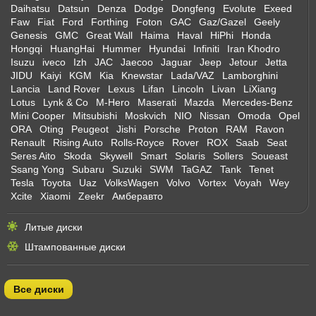
Daihatsu
Datsun
Denza
Dodge
Dongfeng
Evolute
Exeed
Faw
Fiat
Ford
Forthing
Foton
GAC
Gaz/Gazel
Geely
Genesis
GMC
Great Wall
Haima
Haval
HiPhi
Honda
Hongqi
HuangHai
Hummer
Hyundai
Infiniti
Iran Khodro
Isuzu
iveco
Izh
JAC
Jaecoo
Jaguar
Jeep
Jetour
Jetta
JIDU
Kaiyi
KGM
Kia
Knewstar
Lada/VAZ
Lamborghini
Lancia
Land Rover
Lexus
Lifan
Lincoln
Livan
LiXiang
Lotus
Lynk & Co
M-Hero
Maserati
Mazda
Mercedes-Benz
Mini Cooper
Mitsubishi
Moskvich
NIO
Nissan
Omoda
Opel
ORA
Oting
Peugeot
Jishi
Porsche
Proton
RAM
Ravon
Renault
Rising Auto
Rolls-Royce
Rover
ROX
Saab
Seat
Seres Aito
Skoda
Skywell
Smart
Solaris
Sollers
Soueast
Ssang Yong
Subaru
Suzuki
SWM
TaGAZ
Tank
Tenet
Tesla
Toyota
Uaz
VolksWagen
Volvo
Vortex
Voyah
Wey
Xcite
Xiaomi
Zeekr
Амберавто
Литые диски
Штампованные диски
Все диски