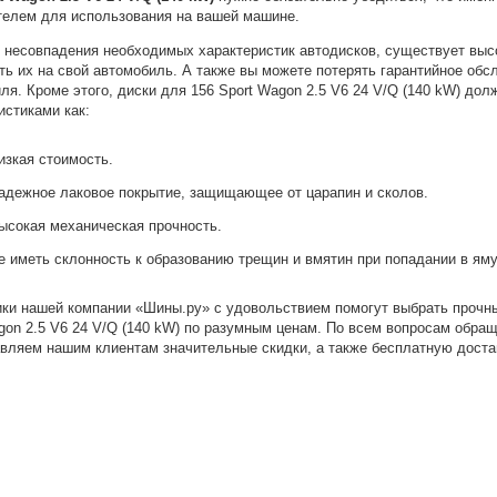
телем для использования на вашей машине.
 несовпадения необходимых характеристик автодисков, существует высо
ть их на свой автомобиль. А также вы можете потерять гарантийное об
ля. Кроме этого, диски для 156 Sport Wagon 2.5 V6 24 V/Q (140 kW) до
истиками как:
изкая стоимость.
адежное лаковое покрытие, защищающее от царапин и сколов.
ысокая механическая прочность.
е иметь склонность к образованию трещин и вмятин при попадании в яму
ки нашей компании «Шины.ру» с удовольствием помогут выбрать прочн
gon 2.5 V6 24 V/Q (140 kW) по разумным ценам. По всем вопросам обра
вляем нашим клиентам значительные скидки, а также бесплатную достав