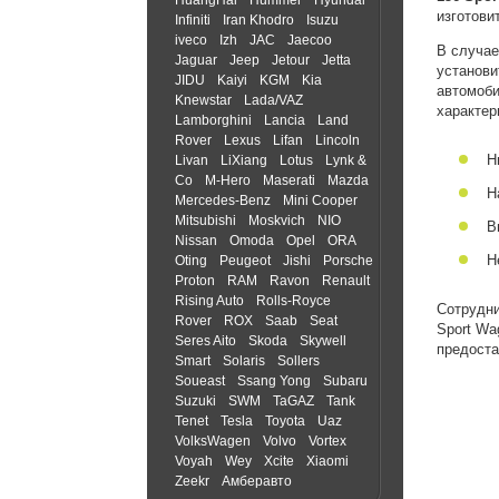
HuangHai
Hummer
Hyundai
изготови
Infiniti
Iran Khodro
Isuzu
iveco
Izh
JAC
Jaecoo
В случае
Jaguar
Jeep
Jetour
Jetta
установи
JIDU
Kaiyi
KGM
Kia
автомоби
Knewstar
Lada/VAZ
характер
Lamborghini
Lancia
Land
Rover
Lexus
Lifan
Lincoln
Н
Livan
LiXiang
Lotus
Lynk &
Co
M-Hero
Maserati
Mazda
Н
Mercedes-Benz
Mini Cooper
Mitsubishi
Moskvich
NIO
В
Nissan
Omoda
Opel
ORA
Н
Oting
Peugeot
Jishi
Porsche
Proton
RAM
Ravon
Renault
Rising Auto
Rolls-Royce
Сотрудни
Rover
ROX
Saab
Seat
Sport Wa
Seres Aito
Skoda
Skywell
предоста
Smart
Solaris
Sollers
Soueast
Ssang Yong
Subaru
Suzuki
SWM
TaGAZ
Tank
Tenet
Tesla
Toyota
Uaz
VolksWagen
Volvo
Vortex
Voyah
Wey
Xcite
Xiaomi
Zeekr
Амберавто