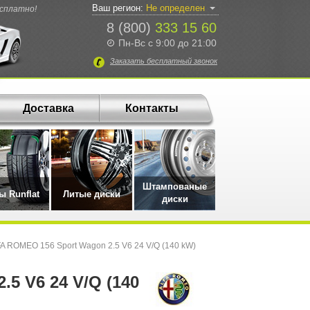
Ваш регион:
Не определен
есплатно!
8 (800)
333 15 60
Пн-Вс с 9:00 до 21:00
Заказать
бесплатный
звонок
Доставка
Контакты
Штампованые
 Runflat
Литые диски
диски
A ROMEO 156 Sport Wagon 2.5 V6 24 V/Q (140 kW)