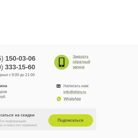
5)
150-03-06
Заказать
обратный
0)
333-15-60
звонок
ных с 9:00 до 21:00
зина
Написать нам:
аров
info@shiny.ru
руб.
WhatsApp
саться на скидки
Подписаться
йте информацию
ах и новостях первыми!