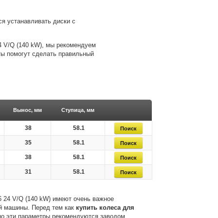
я устанавливать диски с
4 V/Q (140 kW), мы рекомендуем
ты помогут сделать правильный
Вынос, мм
Ступица, мм
38
58.1
35
58.1
38
58.1
31
58.1
 24 V/Q (140 kW) имеют очень важное
ей машины. Перед тем как
купить колеса для
но эти параметры рекомендуются заводом