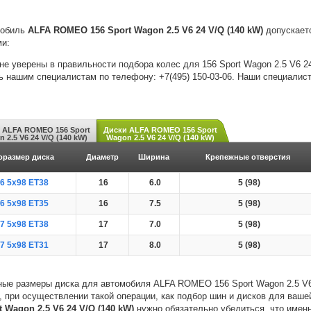
мобиль
ALFA ROMEO 156 Sport Wagon 2.5 V6 24 V/Q (140 kW)
допускаетс
и:
не уверены в правильности подбора колес для 156 Sport Wagon 2.5 V6 2
ь нашим специалистам по телефону: +7(495) 150-03-06. Наши специалис
ALFA ROMEO 156 Sport
Диски ALFA ROMEO 156 Sport
 2.5 V6 24 V/Q (140 kW)
Wagon 2.5 V6 24 V/Q (140 kW)
оразмер диска
Диаметр
Ширина
Крепежные отверстия
6 5x98 ET38
16
6.0
5 (98)
6 5x98 ET35
16
7.5
5 (98)
7 5x98 ET38
17
7.0
5 (98)
7 5x98 ET31
17
8.0
5 (98)
ые размеры диска для автомобиля ALFA ROMEO 156 Sport Wagon 2.5 V6
, при осуществлении такой операции, как подбор шин и дисков для ваш
t Wagon 2.5 V6 24 V/Q (140 kW)
нужно обязательно убедиться, что имен