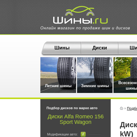
Онлайн магазин по продаже шин и дисков
Шины
Диски
Ши
Всесезо
Летние шины
Зимние шины
шин
Подбор дисков по марке авто
»
Подбо
Диски Alfa Romeo 156
Sport Wagon
Диски для ALFA ROMEO 156 Sport Wagon 2.5 V6 24 V/Q (140
kW)
Модификации авто: