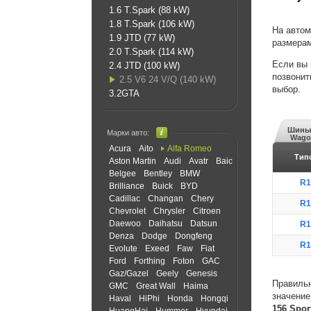
1.6 T.Spark (88 kW)
1.8 T.Spark (106 kW)
На авто
1.9 JTD (77 kW)
размерам
2.0 T.Spark (114 kW)
Если вы 
2.4 JTD (100 kW)
позвонит
2.5 V6 24 V/Q (140 kW)
выбор.
3.2GTA
Шины 
Марки авто:
Wagon
Acura
Aito
Alfa Romeo
Тип
Aston Martin
Audi
Avatr
Baic
Belgee
Bentley
BMW
R1
Brilliance
Buick
BYD
Cadillac
Changan
Chery
R1
Chevrolet
Chrysler
Citroen
Daewoo
Daihatsu
Datsun
R1
Denza
Dodge
Dongfeng
R1
Evolute
Exeed
Faw
Fiat
Ford
Forthing
Foton
GAC
Gaz/Gazel
Geely
Genesis
Правильн
GMC
Great Wall
Haima
значение
Haval
HiPhi
Honda
Hongqi
156 Spor