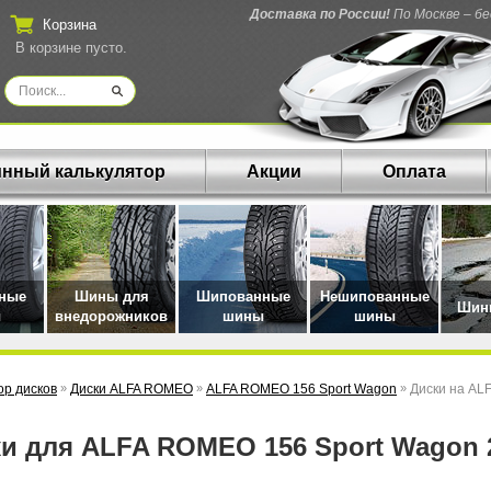
Доставка по России!
По Москве – б
Корзина
В корзине пусто.
нный калькулятор
Акции
Оплата
нные
Шины для
Шипованные
Нешипованные
Шины
ы
внедорожников
шины
шины
р дисков
»
Диски ALFA ROMEO
»
ALFA ROMEO 156 Sport Wagon
»
Диски на ALF