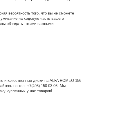
кая вероятность того, что вы не сможете
служивание на ходовую часть вашего
лжны обладать такими важными
.
ые и качественные диски на ALFA ROMEO 156
щайтесь по
тел: +7(495) 150-03-06
. Мы
ку купленных у нас товаров!