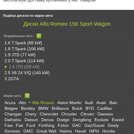
бесплатную доставку купленных у нас товаров!
Подбор дисков по марке авто
Диски Alfa Romeo 156 Sport Wagon
Модификации авто:
1.6 T.Spark (88 kW)
1.8 T.Spark (106 kW)
1.9 JTD (77 kW)
2.0 T.Spark (114 kW)
2.4 JTD (100 kW)
2.5 V6 24 V/Q (140 kW)
3.2GTA
Марки авто:
Acura
Aito
Alfa Romeo
Aston Martin
Audi
Avatr
Baic
Belgee
Bentley
BMW
Brilliance
Buick
BYD
Cadillac
Changan
Chery
Chevrolet
Chrysler
Citroen
Daewoo
Daihatsu
Datsun
Denza
Dodge
Dongfeng
Evolute
Exeed
Faw
Fiat
Ford
Forthing
Foton
GAC
Gaz/Gazel
Geely
Genesis
GMC
Great Wall
Haima
Haval
HiPhi
Honda