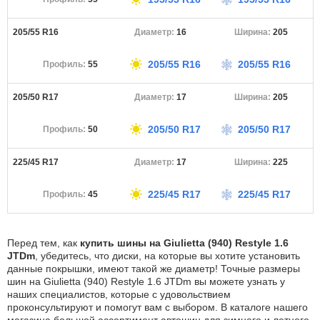
205/55 R16
16
205
205/55 R16
205/55 R16
55
205/50 R17
17
205
205/50 R17
205/50 R17
50
225/45 R17
17
225
225/45 R17
225/45 R17
45
Перед тем, как
купить шины на Giulietta (940) Restyle 1.6
JTDm
, убедитесь, что диски, на которые вы хотите установить
данные покрышки, имеют такой же диаметр! Точные размеры
шин на Giulietta (940) Restyle 1.6 JTDm вы можете узнать у
наших специалистов, которые с удовольствием
проконсультируют и помогут вам с выбором. В каталоге нашего