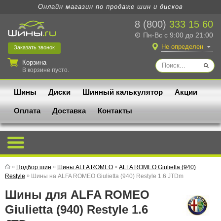
Онлайн магазин по продаже шин и дисков
8 (800)
333 15 60
Пн-Вс с 9:00 до 21:00
Не определен
Заказать
звонок
Корзина
В корзине пусто.
Шины
Диски
Шинный калькулятор
Акции
Оплата
Доставка
Контакты
»
Подбор шин
»
Шины ALFA ROMEO
»
ALFA ROMEO Giulietta (940)
Restyle
»
Шины на ALFA ROMEO Giulietta (940) Restyle 1.6 JTDm
Шины для ALFA ROMEO
Giulietta (940) Restyle 1.6