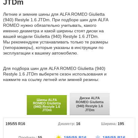
JTDm
Летние и зимние шины для ALFA ROMEO Giulietta
(940) Restyle 1.6 JTDm. При подборе шин для ALFA
ROMEO нужно обязательно учитывать, какого
именно диаметра и какой ширины стоят диски на
вашей модели Giulietta (940) Restyle 1.6 JTDm.
Мы рекомендуем устанавливать только те размеры
(типоразмеры), которые указаны в инструкции по
эксплуатации к вашему автомобилю.
Для подбора шин для ALFA ROMEO Giulietta (940)
Restyle 1.6 JTDm выберете сезон использования и
нажмите на ссылку летней или зимней резины:
Диски ALFA
Шины ALFA
ROMEO Giulietta
ROMEO Giulietta
(940) Restyle 1.6
(940) Restyle 1.6
JTDm
JTDm
195/55 R16
16
195
195/55 R16
195/55 R16
55