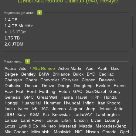
Шины Alfa Romeo Giulietta (940) Restyle
Модификации авто:
1.4 TB
1.4 TB MultiAir
1.6 JTDm
1.75 TB
2.0 JTDM
Марки авто:
Acura
Aito
Alfa Romeo
Aston Martin
Audi
Avatr
Baic
Belgee
Bentley
BMW
Brilliance
Buick
BYD
Cadillac
Changan
Chery
Chevrolet
Chrysler
Citroen
Daewoo
Daihatsu
Datsun
Denza
Dodge
Dongfeng
Evolute
Exeed
Faw
Fiat
Ford
Forthing
Foton
GAC
Gaz/Gazel
Geely
Genesis
GMC
Great Wall
Haima
Haval
HiPhi
Honda
Hongqi
HuangHai
Hummer
Hyundai
Infiniti
Iran Khodro
Isuzu
iveco
Izh
JAC
Jaecoo
Jaguar
Jeep
Jetour
Jetta
JIDU
Kaiyi
KGM
Kia
Knewstar
Lada/VAZ
Lamborghini
Lancia
Land Rover
Lexus
Lifan
Lincoln
Livan
LiXiang
Lotus
Lynk & Co
M-Hero
Maserati
Mazda
Mercedes-Benz
Mini Cooper
Mitsubishi
Moskvich
NIO
Nissan
Omoda
Opel