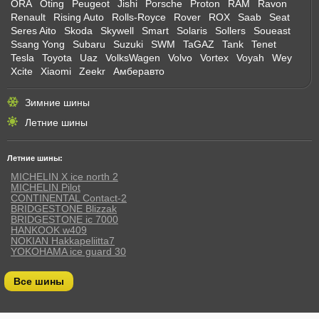
ORA
Oting
Peugeot
Jishi
Porsche
Proton
RAM
Ravon
Renault
Rising Auto
Rolls-Royce
Rover
ROX
Saab
Seat
Seres Aito
Skoda
Skywell
Smart
Solaris
Sollers
Soueast
Ssang Yong
Subaru
Suzuki
SWM
TaGAZ
Tank
Tenet
Tesla
Toyota
Uaz
VolksWagen
Volvo
Vortex
Voyah
Wey
Xcite
Xiaomi
Zeekr
Амберавто
Зимние шины
Летние шины
Летние шины:
MICHELIN X ice north 2
MICHELIN Pilot
CONTINENTAL Contact-2
BRIDGESTONE Blizzak
BRIDGESTONE ic 7000
HANKOOK w409
NOKIAN Hakkapeliitta7
YOKOHAMA ice guard 30
Все шины