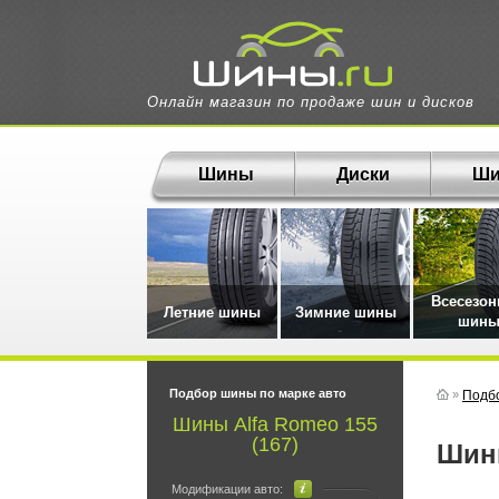
Онлайн магазин по продаже шин и дисков
Шины
Диски
Ши
Всесезо
Летние шины
Зимние шины
шин
Подбор шины по марке авто
»
Подб
Шины Alfa Romeo 155
(167)
Ши
Модификации авто: