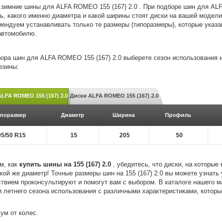
 зимние шины для ALFA ROMEO 155 (167) 2.0 . При подборе шин для A
ь, какого именно диаметра и какой ширины стоят диски на вашей модели 1
ендуем устанавливать только те размеры (типоразмеры), которые указан
автомобилю.
ора шин для ALFA ROMEO 155 (167) 2.0 выберете сезон использования 
езины:
LFA ROMEO 155 (167) 2.0
Диски ALFA ROMEO 155 (167) 2.0
поразмер
Диаметр
Ширина
Профиль
05/50 R15
15
205
50
м, как
купить шины на 155 (167) 2.0
, убедитесь, что диски, на которые
кой же диаметр! Точные размеры шин на 155 (167) 2.0 вы можете узнать
твием проконсультируют и помогут вам с выбором. В каталоге нашего 
и летнего сезона использования с различными характеристиками, которы
ум от колес.