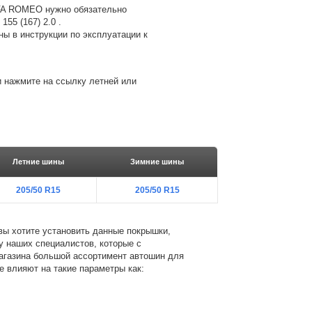
LFA ROMEO нужно обязательно
55 (167) 2.0 .
ы в инструкции по эксплуатации к
и нажмите на ссылку летней или
Летние шины
Зимние шины
205/50 R15
205/50 R15
 вы хотите установить данные покрышки,
 у наших специалистов, которые с
магазина большой ассортимент автошин для
е влияют на такие параметры как: