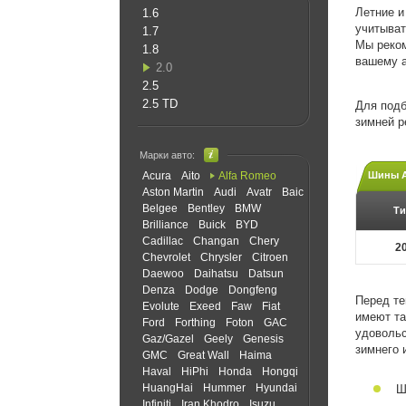
Летние и
1.6
учитыват
1.7
Мы реком
1.8
вашему 
2.0
2.5
2.5 TD
Для подб
зимней р
Марки авто:
Acura
Aito
Alfa Romeo
Шины A
Aston Martin
Audi
Avatr
Baic
Belgee
Bentley
BMW
Ти
Brilliance
Buick
BYD
Cadillac
Changan
Chery
2
Chevrolet
Chrysler
Citroen
Daewoo
Daihatsu
Datsun
Denza
Dodge
Dongfeng
Перед те
Evolute
Exeed
Faw
Fiat
имеют та
Ford
Forthing
Foton
GAC
удовольс
Gaz/Gazel
Geely
Genesis
зимнего 
GMC
Great Wall
Haima
Haval
HiPhi
Honda
Hongqi
HuangHai
Hummer
Hyundai
Ш
Infiniti
Iran Khodro
Isuzu