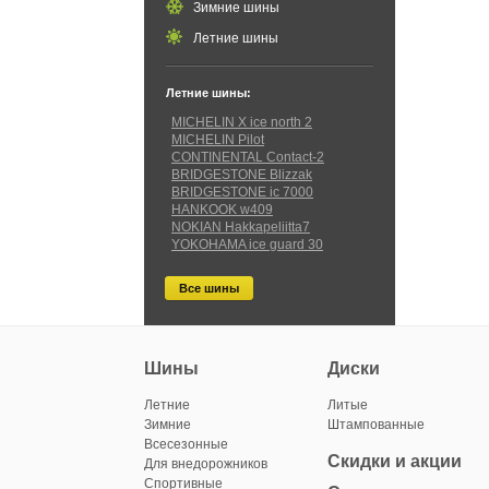
Зимние шины
Летние шины
Летние шины:
MICHELIN X ice north 2
MICHELIN Pilot
CONTINENTAL Contact-2
BRIDGESTONE Blizzak
BRIDGESTONE ic 7000
HANKOOK w409
NOKIAN Hakkapeliitta7
YOKOHAMA ice guard 30
Все шины
Шины
Диски
Летние
Литые
Зимние
Штампованные
Всесезонные
Скидки и акции
Для внедорожников
Спортивные