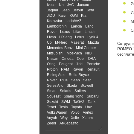
У
iveco
Izh
JAC
Jaecoo
Jaguar
Jeep
Jetour
Jetta
И
JIDU
Kaiyi
KGM
Kia
Knewstar
Lada/VAZ
М
Lamborghini
Lancia
Land
С
Rover
Lexus
Lifan
Lincoln
Livan
LiXiang
Lotus
Lynk &
Co
M-Hero
Maserati
Mazda
Сотрудни
Mercedes-Benz
Mini Cooper
ROMEO 15
Mitsubishi
Moskvich
NIO
бесплатн
Nissan
Omoda
Opel
ORA
Oting
Peugeot
Jishi
Porsche
Proton
RAM
Ravon
Renault
Rising Auto
Rolls-Royce
Rover
ROX
Saab
Seat
Seres Aito
Skoda
Skywell
Smart
Solaris
Sollers
Soueast
Ssang Yong
Subaru
Suzuki
SWM
TaGAZ
Tank
Tenet
Tesla
Toyota
Uaz
VolksWagen
Volvo
Vortex
Voyah
Wey
Xcite
Xiaomi
Zeekr
Амберавто