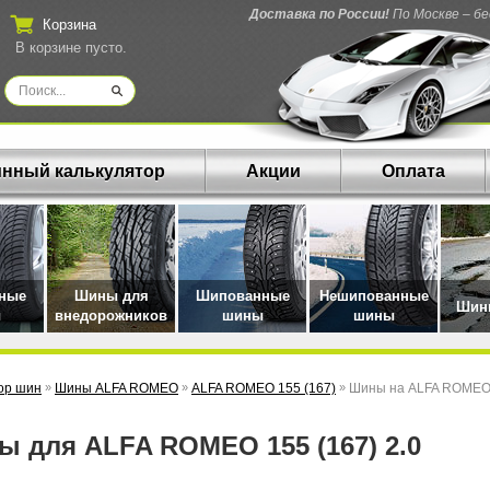
Доставка по России!
По Москве – б
Корзина
В корзине пусто.
нный калькулятор
Акции
Оплата
нные
Шины для
Шипованные
Нешипованные
Шины
ы
внедорожников
шины
шины
ор шин
»
Шины ALFA ROMEO
»
ALFA ROMEO 155 (167)
»
Шины на ALFA ROMEO 1
ны для ALFA ROMEO 155 (167) 2.0