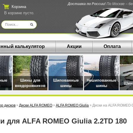
Доставка по России!
По Москве – б
Корзина
В корзине пусто.
нный калькулятор
Акции
Оплата
нные
Шины для
Шипованные
Нешипованные
Шины
ы
внедорожников
шины
шины
р дисков
»
Диски ALFA ROMEO
»
ALFA ROMEO Giulia
»
Диски на ALFA ROMEO Gi
ки для ALFA ROMEO Giulia 2.2TD 180