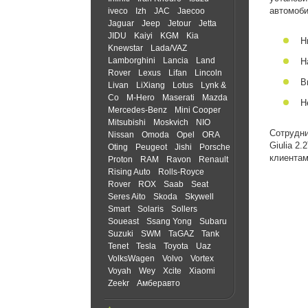
автомоби
iveco
Izh
JAC
Jaecoo
Jaguar
Jeep
Jetour
Jetta
JIDU
Kaiyi
KGM
Kia
Н
Knewstar
Lada/VAZ
Lamborghini
Lancia
Land
Н
Rover
Lexus
Lifan
Lincoln
В
Livan
LiXiang
Lotus
Lynk &
Co
M-Hero
Maserati
Mazda
Н
Mercedes-Benz
Mini Cooper
Mitsubishi
Moskvich
NIO
Сотрудни
Nissan
Omoda
Opel
ORA
Giulia 2
Oting
Peugeot
Jishi
Porsche
клиентам
Proton
RAM
Ravon
Renault
Rising Auto
Rolls-Royce
Rover
ROX
Saab
Seat
Seres Aito
Skoda
Skywell
Smart
Solaris
Sollers
Soueast
Ssang Yong
Subaru
Suzuki
SWM
TaGAZ
Tank
Tenet
Tesla
Toyota
Uaz
VolksWagen
Volvo
Vortex
Voyah
Wey
Xcite
Xiaomi
Zeekr
Амберавто