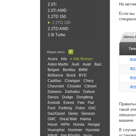
На авто
2.0Ti
2.0Ti AWD
Если вы 
2.2TD 150
специали
2.2TD 180
2.2TD AWD
2.9i Turbo
Шины A
Тип
Марки авто:
Acura
Aito
Alfa Romeo
R1
Aston Martin
Audi
Avatr
Baic
R1
Belgee
Bentley
BMW
Brilliance
Buick
BYD
R1
Cadillac
Changan
Chery
Chevrolet
Chrysler
Citroen
R1
Daewoo
Daihatsu
Datsun
Denza
Dodge
Dongfeng
Evolute
Exeed
Faw
Fiat
Правильн
Ford
Forthing
Foton
GAC
такой оп
Gaz/Gazel
Geely
Genesis
обязател
GMC
Great Wall
Haima
машине.
Haval
HiPhi
Honda
Hongqi
В случае
HuangHai
Hummer
Hyundai
установи
Infiniti
Iran Khodro
Isuzu