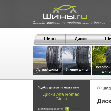
Онлайн магазин по продаже шин и дисков
Шины
Диски
Ши
Всесезо
Летние шины
Зимние шины
шин
Подбор дисков по марке авто
»
Подбо
Диски Alfa Romeo
Giulia
Дис
Модификации авто: