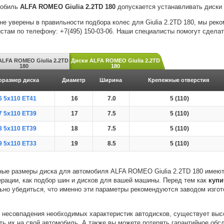
мобиль
ALFA ROMEO Giulia 2.2TD 180
допускается устанавливать диски 
не уверены в правильности подбора колес для Giulia 2.2TD 180, мы ре
стам по телефону: +7(495) 150-03-06. Наши специалисты помогут сдела
LFA ROMEO Giulia 2.2TD
Диски ALFA ROMEO Giulia 2.2TD
180
180
оразмер диска
Диаметр
Ширина
Крепежные отверстия
6 5x110 ET41
16
7.0
5 (110)
7 5x110 ET39
17
7.5
5 (110)
8 5x110 ET39
18
7.5
5 (110)
9 5x110 ET33
19
8.5
5 (110)
ые размеры диска для автомобиля ALFA ROMEO Giulia 2.2TD 180 имеют
ерации, как подбор шин и дисков для вашей машины. Перед тем как
купи
ьно убедиться, что именно эти параметры рекомендуются заводом изго
 несовпадения необходимых характеристик автодисков, существует высо
ть их на свой автомобиль. А также вы можете потерять гарантийное об