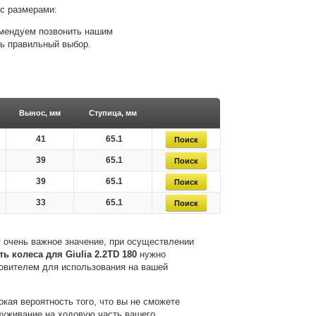
с размерами:
комендуем позвонить нашим
ть правильный выбор.
Вынос, мм
Ступица, мм
41
65.1
39
65.1
39
65.1
33
65.1
 очень важное значение, при осуществлении
ть колеса для Giulia 2.2TD 180
нужно
товителем для использования на вашей
кая вероятность того, что вы не сможете
служивание на ходовую часть вашего