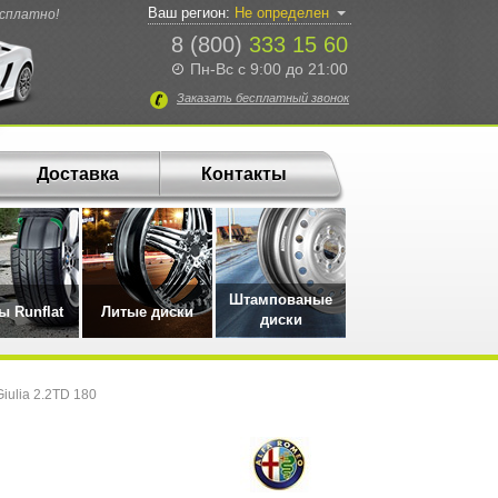
Ваш регион:
Не определен
есплатно!
8 (800)
333 15 60
Пн-Вс с 9:00 до 21:00
Заказать
бесплатный
звонок
Доставка
Контакты
Штампованые
 Runflat
Литые диски
диски
ulia 2.2TD 180