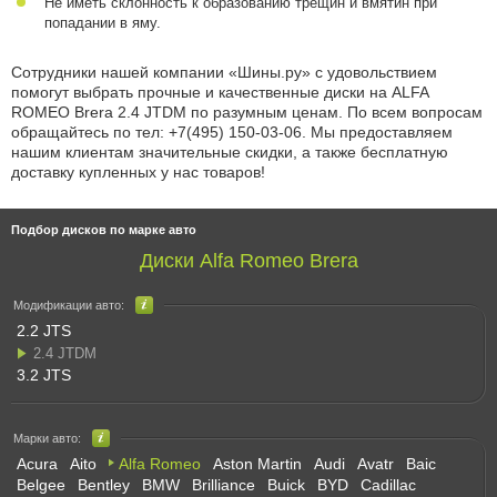
Не иметь склонность к образованию трещин и вмятин при
попадании в яму.
Сотрудники нашей компании «Шины.ру» с удовольствием
помогут выбрать прочные и качественные диски на ALFA
ROMEO Brera 2.4 JTDM по разумным ценам. По всем вопросам
обращайтесь по
тел: +7(495) 150-03-06
. Мы предоставляем
нашим клиентам значительные скидки, а также бесплатную
доставку купленных у нас товаров!
Подбор дисков по марке авто
Диски Alfa Romeo Brera
Модификации авто:
2.2 JTS
2.4 JTDM
3.2 JTS
Марки авто:
Acura
Aito
Alfa Romeo
Aston Martin
Audi
Avatr
Baic
Belgee
Bentley
BMW
Brilliance
Buick
BYD
Cadillac