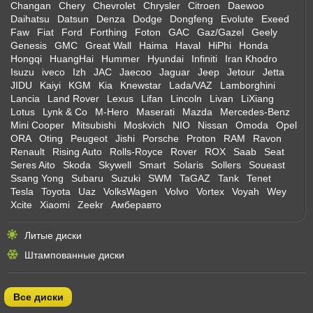
Changan
Chery
Chevrolet
Chrysler
Citroen
Daewoo
Daihatsu
Datsun
Denza
Dodge
Dongfeng
Evolute
Exeed
Faw
Fiat
Ford
Forthing
Foton
GAC
Gaz/Gazel
Geely
Genesis
GMC
Great Wall
Haima
Haval
HiPhi
Honda
Hongqi
HuangHai
Hummer
Hyundai
Infiniti
Iran Khodro
Isuzu
iveco
Izh
JAC
Jaecoo
Jaguar
Jeep
Jetour
Jetta
JIDU
Kaiyi
KGM
Kia
Knewstar
Lada/VAZ
Lamborghini
Lancia
Land Rover
Lexus
Lifan
Lincoln
Livan
LiXiang
Lotus
Lynk & Co
M-Hero
Maserati
Mazda
Mercedes-Benz
Mini Cooper
Mitsubishi
Moskvich
NIO
Nissan
Omoda
Opel
ORA
Oting
Peugeot
Jishi
Porsche
Proton
RAM
Ravon
Renault
Rising Auto
Rolls-Royce
Rover
ROX
Saab
Seat
Seres Aito
Skoda
Skywell
Smart
Solaris
Sollers
Soueast
Ssang Yong
Subaru
Suzuki
SWM
TaGAZ
Tank
Tenet
Tesla
Toyota
Uaz
VolksWagen
Volvo
Vortex
Voyah
Wey
Xcite
Xiaomi
Zeekr
Амберавто
Литые диски
Штампованные диски
Все диски