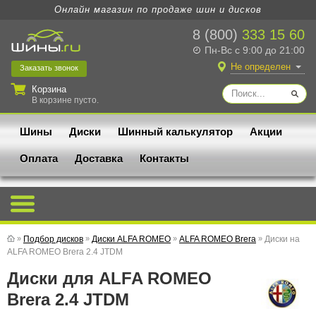
Онлайн магазин по продаже шин и дисков
8 (800)
333 15 60
Пн-Вс с 9:00 до 21:00
Не определен
Заказать
звонок
Корзина
В корзине пусто.
Шины
Диски
Шинный калькулятор
Акции
Оплата
Доставка
Контакты
»
Подбор дисков
»
Диски ALFA ROMEO
»
ALFA ROMEO Brera
»
Диски на
ALFA ROMEO Brera 2.4 JTDM
Диски для ALFA ROMEO
Brera 2.4 JTDM