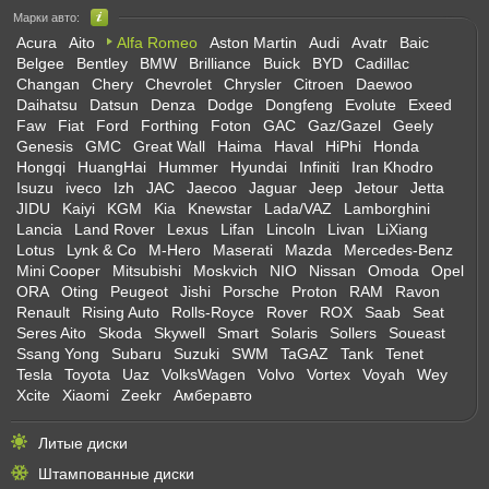
Марки авто:
Acura
Aito
Alfa Romeo
Aston Martin
Audi
Avatr
Baic
Belgee
Bentley
BMW
Brilliance
Buick
BYD
Cadillac
Changan
Chery
Chevrolet
Chrysler
Citroen
Daewoo
Daihatsu
Datsun
Denza
Dodge
Dongfeng
Evolute
Exeed
Faw
Fiat
Ford
Forthing
Foton
GAC
Gaz/Gazel
Geely
Genesis
GMC
Great Wall
Haima
Haval
HiPhi
Honda
Hongqi
HuangHai
Hummer
Hyundai
Infiniti
Iran Khodro
Isuzu
iveco
Izh
JAC
Jaecoo
Jaguar
Jeep
Jetour
Jetta
JIDU
Kaiyi
KGM
Kia
Knewstar
Lada/VAZ
Lamborghini
Lancia
Land Rover
Lexus
Lifan
Lincoln
Livan
LiXiang
Lotus
Lynk & Co
M-Hero
Maserati
Mazda
Mercedes-Benz
Mini Cooper
Mitsubishi
Moskvich
NIO
Nissan
Omoda
Opel
ORA
Oting
Peugeot
Jishi
Porsche
Proton
RAM
Ravon
Renault
Rising Auto
Rolls-Royce
Rover
ROX
Saab
Seat
Seres Aito
Skoda
Skywell
Smart
Solaris
Sollers
Soueast
Ssang Yong
Subaru
Suzuki
SWM
TaGAZ
Tank
Tenet
Tesla
Toyota
Uaz
VolksWagen
Volvo
Vortex
Voyah
Wey
Xcite
Xiaomi
Zeekr
Амберавто
Литые диски
Штампованные диски