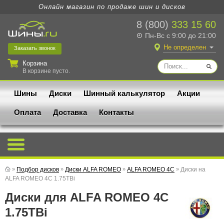
Онлайн магазин по продаже шин и дисков
8 (800)
333 15 60
Пн-Вс с 9:00 до 21:00
Не определен
Заказать
звонок
Корзина
В корзине пусто.
Шины
Диски
Шинный калькулятор
Акции
Оплата
Доставка
Контакты
»
Подбор дисков
»
Диски ALFA ROMEO
»
ALFA ROMEO 4C
»
Диски на
ALFA ROMEO 4C 1.75TBi
Диски для ALFA ROMEO 4C
1.75TBi