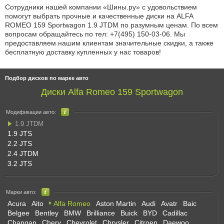
Сотрудники нашей компании «Шины.ру» с удовольствием
помогут выбрать прочные и качественные диски на ALFA
ROMEO 159 Sportwagon 1.9 JTDM по разумным ценам. По всем
вопросам обращайтесь по
тел: +7(495) 150-03-06
. Мы
предоставляем нашим клиентам значительные скидки, а также
бесплатную доставку купленных у нас товаров!
Подбор дисков по марке авто
Диски Alfa Romeo 159 Sportwagon
Модификации авто:
1.9 JTDM
1.9 JTS
2.2 JTS
2.4 JTDM
3.2 JTS
Марки авто:
Acura
Aito
Alfa Romeo
Aston Martin
Audi
Avatr
Baic
Belgee
Bentley
BMW
Brilliance
Buick
BYD
Cadillac
Changan
Chery
Chevrolet
Chrysler
Citroen
Daewoo