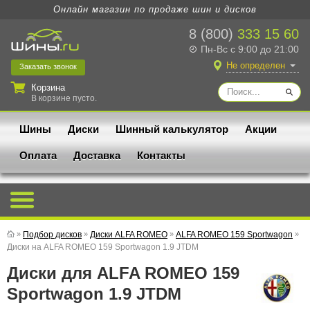
Онлайн магазин по продаже шин и дисков
8 (800)
333 15 60
Пн-Вс с 9:00 до 21:00
Не определен
Заказать
звонок
Корзина
В корзине пусто.
Шины
Диски
Шинный калькулятор
Акции
Оплата
Доставка
Контакты
»
Подбор дисков
»
Диски ALFA ROMEO
»
ALFA ROMEO 159 Sportwagon
»
Диски на ALFA ROMEO 159 Sportwagon 1.9 JTDM
Диски для ALFA ROMEO 159
Sportwagon 1.9 JTDM