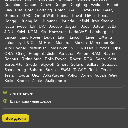
Daihatsu
Datsun
Denza
Dodge
Dongfeng
Evolute
Exeed
Faw
Fiat
Ford
Forthing
Foton
GAC
Gaz/Gazel
Geely
Genesis
GMC
Great Wall
Haima
Haval
HiPhi
Honda
Hongqi
HuangHai
Hummer
Hyundai
Infiniti
Iran Khodro
Isuzu
iveco
Izh
JAC
Jaecoo
Jaguar
Jeep
Jetour
Jetta
JIDU
Kaiyi
KGM
Kia
Knewstar
Lada/VAZ
Lamborghini
Lancia
Land Rover
Lexus
Lifan
Lincoln
Livan
LiXiang
Lotus
Lynk & Co
M-Hero
Maserati
Mazda
Mercedes-Benz
Mini Cooper
Mitsubishi
Moskvich
NIO
Nissan
Omoda
Opel
ORA
Oting
Peugeot
Jishi
Porsche
Proton
RAM
Ravon
Renault
Rising Auto
Rolls-Royce
Rover
ROX
Saab
Seat
Seres Aito
Skoda
Skywell
Smart
Solaris
Sollers
Soueast
Ssang Yong
Subaru
Suzuki
SWM
TaGAZ
Tank
Tenet
Tesla
Toyota
Uaz
VolksWagen
Volvo
Vortex
Voyah
Wey
Xcite
Xiaomi
Zeekr
Амберавто
Литые диски
Штампованные диски
Все диски