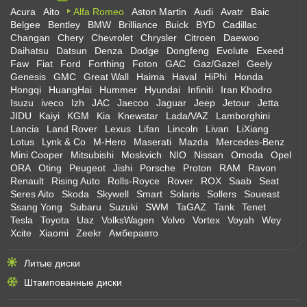
Acura
Aito
Alfa Romeo
Aston Martin
Audi
Avatr
Baic
Belgee
Bentley
BMW
Brilliance
Buick
BYD
Cadillac
Changan
Chery
Chevrolet
Chrysler
Citroen
Daewoo
Daihatsu
Datsun
Denza
Dodge
Dongfeng
Evolute
Exeed
Faw
Fiat
Ford
Forthing
Foton
GAC
Gaz/Gazel
Geely
Genesis
GMC
Great Wall
Haima
Haval
HiPhi
Honda
Hongqi
HuangHai
Hummer
Hyundai
Infiniti
Iran Khodro
Isuzu
iveco
Izh
JAC
Jaecoo
Jaguar
Jeep
Jetour
Jetta
JIDU
Kaiyi
KGM
Kia
Knewstar
Lada/VAZ
Lamborghini
Lancia
Land Rover
Lexus
Lifan
Lincoln
Livan
LiXiang
Lotus
Lynk & Co
M-Hero
Maserati
Mazda
Mercedes-Benz
Mini Cooper
Mitsubishi
Moskvich
NIO
Nissan
Omoda
Opel
ORA
Oting
Peugeot
Jishi
Porsche
Proton
RAM
Ravon
Renault
Rising Auto
Rolls-Royce
Rover
ROX
Saab
Seat
Seres Aito
Skoda
Skywell
Smart
Solaris
Sollers
Soueast
Ssang Yong
Subaru
Suzuki
SWM
TaGAZ
Tank
Tenet
Tesla
Toyota
Uaz
VolksWagen
Volvo
Vortex
Voyah
Wey
Xcite
Xiaomi
Zeekr
Амберавто
Литые диски
Штампованные диски